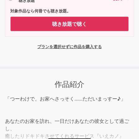
聴き放題
対象作品なら何冊でも聴き放題。
聴き放題で聴く
プランを選択せずに作品を購入する
作品紹介
「つーわけで、お家へさっそく……ただいまっすー♪」
あなたのお家を訪れ、一日だけあなたの彼女として過ご
し、
癒したりドキドキさせてくれるサービス『いえカノ』