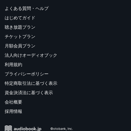
よくある質問・ヘルプ
はじめてガイド
聴き放題プラン
チケットプラン
月額会員プラン
法人向けオーディオブック
利用規約
プライバシーポリシー
特定商取引法に基づく表示
資金決済法に基づく表示
会社概要
採用情報
©otobank, Inc.