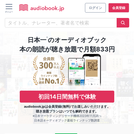
ログイン
会員登録
※
日本一
のオーディオブック
本の朗読が聴き放題で月額833円
初回14日間無料で体験
audiobook.jpは会員登録(無料)でお楽しみいただけます。
聴き放題プランはいつでも解約できます。
※日本マーケティングリサーチ機構2023年11月調べ
日本語オーディオブック書籍ラインナップ数調査