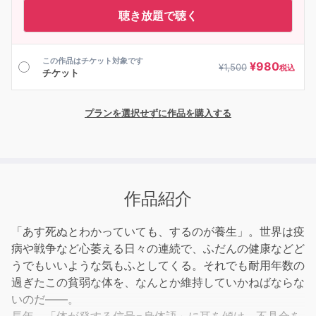
聴き放題で聴く
この作品はチケット対象です
¥
980
¥
1,500
税込
チケット
プランを選択せずに作品を購入する
作品紹介
「あす死ぬとわかっていても、するのが養生」。世界は疫
病や戦争など心萎える日々の連続で、ふだんの健康などど
うでもいいような気もふとしてくる。それでも耐用年数の
過ぎたこの貧弱な体を、なんとか維持していかねばならな
いのだ――。