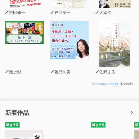
吉田修一
戸部良一
太宰治
池上彰
藤沢久美
住野よる
Recommended by
新着作品
聴き放題
聴き放題
聴