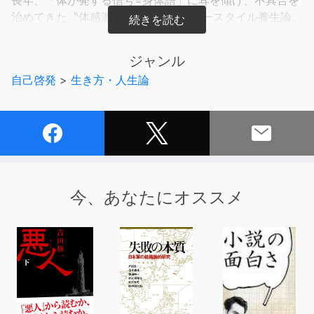
長年、「体が発する信号=身体語」に耳を傾け、不具合を
治めてきた〝体感派〟作家によるフリースタイル養生論。
「歩行は10本の足指をフルに使って」「誤嚥を防ぐ嚥下
のコツ」「ボケの始まりは〝見る、聞く、触る〟の遮断か
ジャンル
ら」…齢90を越えて進化し続ける、心と体の整え方。
自己啓発
>
生き方・人生論
今、あなたにオススメ