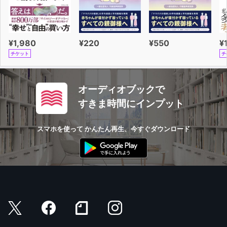
¥1,980
¥220
¥550
¥
チケット
チ
オーディオブックで
すきま時間にインプット
スマホを使って かんたん再生、今すぐダウンロード