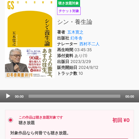
聴き放題対象
チケット対象
シン・養生論
著者
五木寛之
出版社
幻冬舎
ナレーター
西村不二人
再生時間
03:45:35
添付資料
あり(1)
出版日
2023/3/29
販売開始日
2024/9/12
トラック数
10
Audio
00:00
00:00
Player
この作品は聴き放題対象です
初回 ¥0
聴き放題
対象作品なら何冊でも聴き放題。