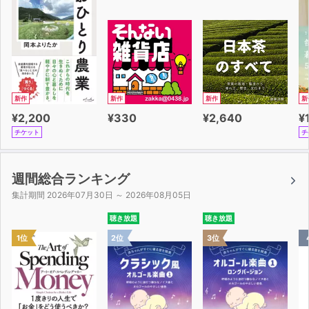
新作
新作
新作
新
¥2,200
¥330
¥2,640
¥
チケット
チ
週間総合ランキング
集計期間 2026年07月30日 ～ 2026年08月05日
聴き放題
聴き放題
1位
2位
3位