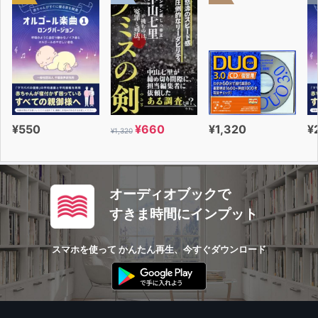
¥550
¥660
¥1,320
¥
¥1,320
オーディオブックで
すきま時間にインプット
スマホを使って かんたん再生、今すぐダウンロード