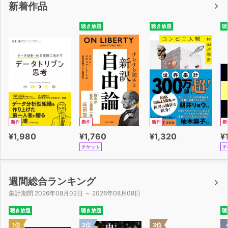
新着作品
聴き放題
聴き放題
聴
新作
新作
新作
新
¥1,980
¥1,760
¥1,320
¥
チケット
チ
週間総合ランキング
集計期間 2026年08月02日 ～ 2026年08月08日
聴き放題
聴き放題
聴
1位
2位
3位