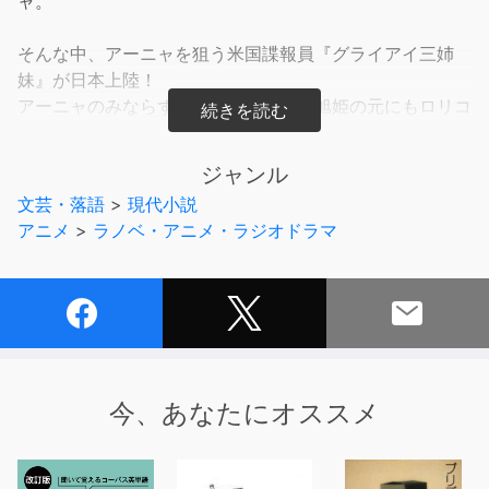
ャ。
そんな中、アーニャを狙う米国諜報員『グライアイ三姉
妹』が日本上陸！
アーニャのみならず同居する小学生・旭姫の元にもロリコ
ンの長姉・ペムプレードーの毒牙が迫る。さらに小花との
デートを懸けて次妹・エニュオーとアーニャが学校の屋上
ジャンル
でデスマッチ！ 激ヤバ三姉妹の策謀でアーニャの命と恋
文芸・落語
>
現代小説
は大ピンチ!？
アニメ
>
ラノベ・アニメ・ラジオドラマ
大切な人を守り抜け！ 譲れない想いを抱えた少女たちの
ハードキャットファイト開戦！
レーベル：ガガガ文庫
シリーズ名：ここでは猫の言葉で話せ
著者名：昏式龍也
今、あなたにオススメ
出版社：小学館
(C)TATSUYA KURASHIKI 2022 (P)小学館 2024