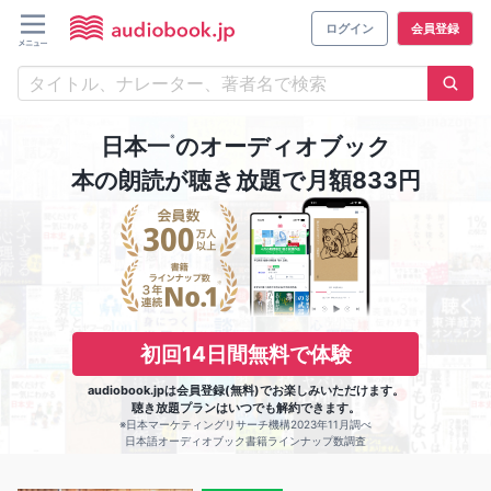
ログイン
会員登録
※
日本一
のオーディオブック
本の朗読が聴き放題で月額833円
初回14日間無料で体験
audiobook.jpは会員登録(無料)でお楽しみいただけます。
聴き放題プランはいつでも解約できます。
※日本マーケティングリサーチ機構2023年11月調べ
日本語オーディオブック書籍ラインナップ数調査