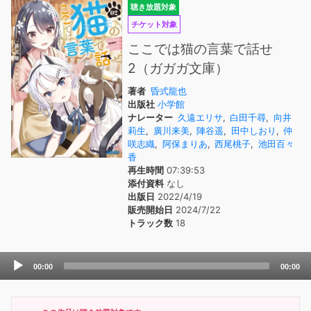
聴き放題対象
チケット対象
ここでは猫の言葉で話せ
2（ガガガ文庫）
著者
昏式龍也
出版社
小学館
ナレーター
久遠エリサ
,
白田千尋
,
向井
莉生
,
廣川来美
,
陣谷遥
,
田中しおり
,
仲
咲志織
,
阿保まりあ
,
西尾桃子
,
池田百々
香
再生時間
07:39:53
添付資料
なし
出版日
2022/4/19
販売開始日
2024/7/22
トラック数
18
Audio
00:00
00:00
Player