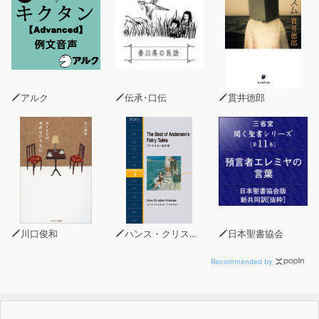
アルク
伝承･口伝
貫井徳郎
川口俊和
ハンス・クリスチャン・アンデルセン
日本聖書協会
Recommended by