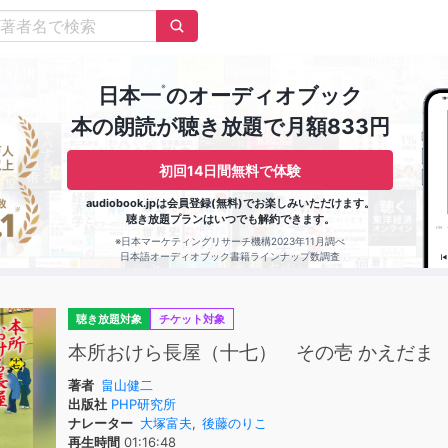
※
日本一
のオーディオブック
本の朗読が聴き放題で月額833円
初回14日間無料で体験
audiobook.jpは会員登録(無料)でお楽しみいただけます。
聴き放題プランはいつでも解約できます。
※日本マーケティングリサーチ機構2023年11月調べ
日本語オーディオブック書籍ラインナップ数調査
聴き放題対象
チケット対象
本所おけら長屋（十七） その壱 かえだま
著者
畠山健二
出版社
PHP研究所
ナレーター
大塚富夫
,
後藤のりこ
再生時間
01:16:48