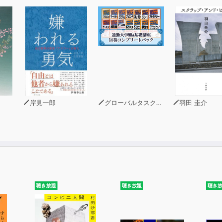
岸見一郎
グローバルタスクフォース(著)
羽田 圭介
聴き放題
聴き放題
聴き