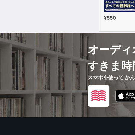
¥550
オーディ
すきま時
スマホを使って か