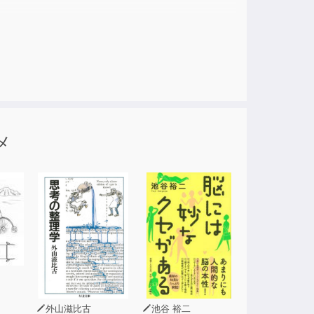
送されたラジオドラマを再編集したものです。
メ
外山滋比古
池谷 裕二