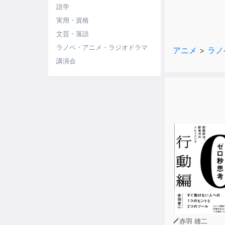
語学
※本作品は20
実用・資格
文芸・落語
cKenji Hatake
ラノベ・アニメ・ラジオドラマ
アニメ
>
ラノ
講演会
赤羽 雄二