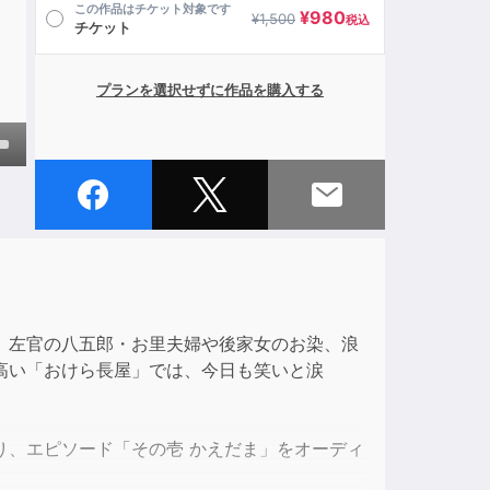
この作品はチケット対象です
¥
980
¥
1,500
税込
チケット
プランを選択せずに作品を購入する
own
ase
ase
、左官の八五郎・お里夫婦や後家女のお染、浪
e.
高い「おけら長屋」では、今日も笑いと涙
り、エピソード「その壱 かえだま」をオーディ