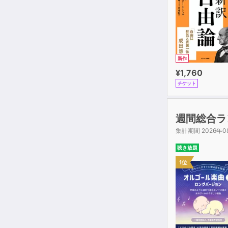
新作
¥1,760
チケット
週間総合ラ
集計期間 2026年0
聴き放題
1位