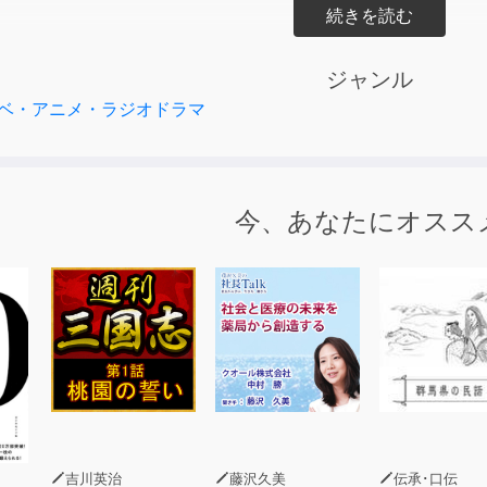
22年2月14日～3月28日にIBC岩手放送「ラジオ文庫」で放
ジャンル
yama (P)2022 Iwate Broadcasting, Co.,Ltd.
ベ・アニメ・ラジオドラマ
今、あなたにオスス
吉川英治
藤沢久美
伝承･口伝