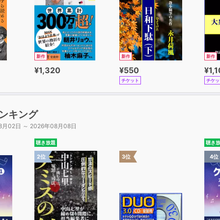
新作
新作
新作
¥1,320
¥550
¥1,
チケット
チケッ
ンキング
8月02日 ～ 2026年08月08日
聴き放題
聴き
2位
3位
4位