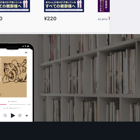
0
¥220
¥935
¥1,870