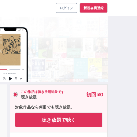
ログイン
新規会員登録
この作品は聴き放題対象です
初回 ¥0
聴き放題
対象作品なら何冊でも聴き放題。
聴き放題で聴く