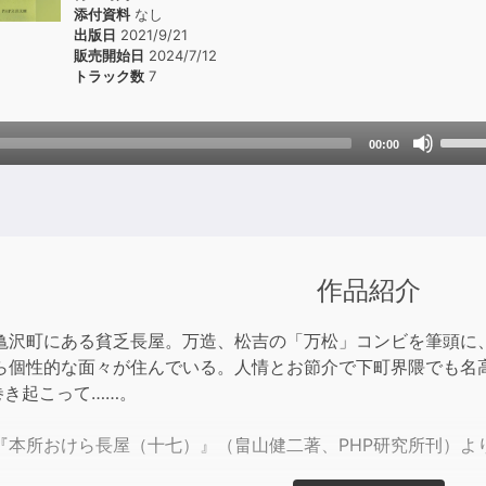
添付資料
なし
出版日
2021/9/21
販売開始日
2024/7/12
トラック数
7
Use
00:00
Up/D
Arrow
keys
to
incre
作品紹介
or
decre
亀沢町にある貧乏長屋。万造、松吉の「万松」コンビを筆頭に
volum
ら個性的な面々が住んでいる。人情とお節介で下町界隈でも名
巻き起こって……。
『本所おけら長屋（十七）』（畠山健二著、PHP研究所刊）よ