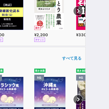
新作
100
¥2,200
¥330
ト
チケット
すべて見る
放題
聴き放題
聴き放題
5位
6位