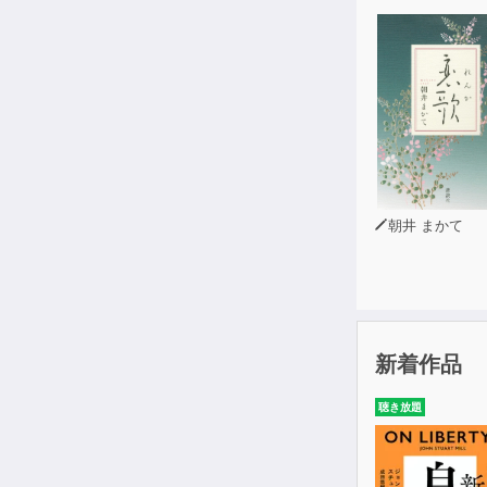
朝井 まかて
新着作品
聴き放題