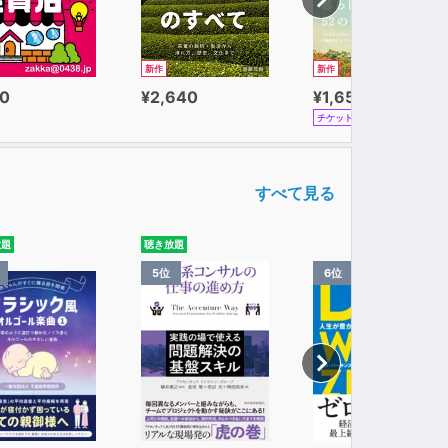
新作
新作
0
¥2,640
¥1,650
チケット
すべて見る
放題
聴き放題
5位
6位