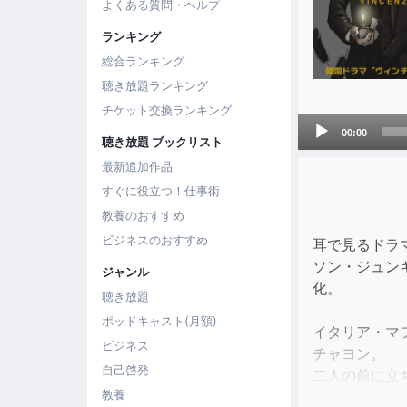
よくある質問・ヘルプ
ランキング
総合ランキング
聴き放題ランキング
チケット交換ランキング
Audio
00:00
聴き放題 ブックリスト
Player
最新追加作品
すぐに役立つ！仕事術
教養のおすすめ
ビジネスのおすすめ
耳で見るドラ
ソン・ジュン
ジャンル
化。
聴き放題
ポッドキャスト(月額)
イタリア・マ
ビジネス
チャヨン。
自己啓発
二人の前に立
教養
ヴィンチェン