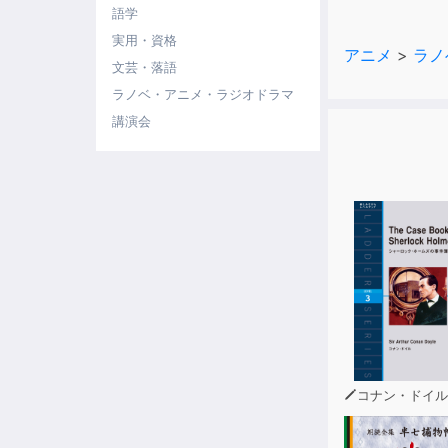
からクムガ・
語学
シリアスとユ
実用・資格
アニメ
>
ラノ
文芸・落語
ラノベ・アニメ・ラジオドラマ
講演会
コナン・ドイル