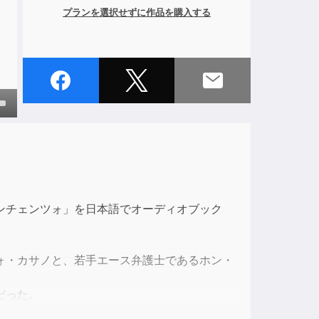
プランを選択せずに作品を購入する
own
ase
ンチェンツォ」を日本語でオーディオブック
ase
e.
ォ・カサノと、若手エース弁護士であるホン・
だった。
てクムガ・プラザの住人たちと協力し、バベル