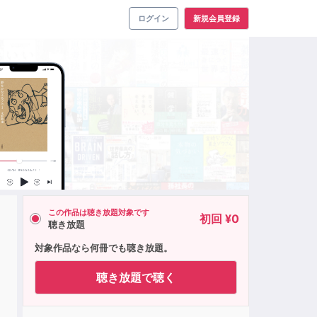
ログイン
新規会員登録
この作品は聴き放題対象です
初回 ¥0
聴き放題
対象作品なら何冊でも聴き放題。
聴き放題で聴く