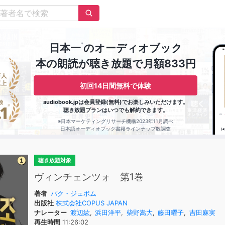
※
日本一
のオーディオブック
本の朗読が聴き放題で月額833円
初回14日間無料で体験
audiobook.jpは会員登録(無料)でお楽しみいただけます。
聴き放題プランはいつでも解約できます。
※日本マーケティングリサーチ機構2023年11月調べ
日本語オーディオブック書籍ラインナップ数調査
聴き放題対象
ヴィンチェンツォ 第1巻
著者
パク・ジェボム
出版社
株式会社COPUS JAPAN
ナレーター
渡辺紘
,
浜田洋平
,
柴野嵩大
,
藤田曜子
,
吉田麻実
再生時間
11:26:02