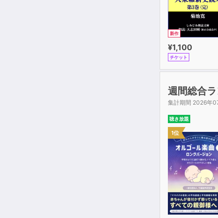
新作
¥1,100
チケット
週間総合ラ
集計期間 2026年0
聴き放題
1位