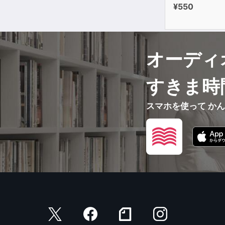
¥550
オーディ
すきま時
スマホを使って か