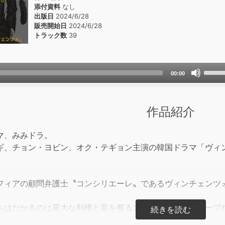
添付資料
なし
出版日
2024/6/28
販売開始日
2024/6/28
トラック数
39
Use
00:00
Up/D
Arrow
keys
作品紹介
to
incre
マ、みみドラ。
or
ギ、チョン・ヨビン、オク・テギョン主演の韓国ドラマ「ヴィ
decre
volum
フィアの顧問弁護士〝コンシリエーレ〟であるヴィンチェンツ
ちはだかるのは莫大な利権と富を握る大企業バベル・グループ
ツォは弁護士のホン・ユチャンとその娘であるチャヨン、そし