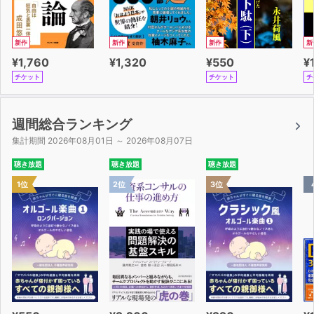
新作
新作
新作
新
¥1,760
¥1,320
¥550
¥
チケット
チケット
チ
週間総合ランキング
集計期間 2026年08月01日 ～ 2026年08月07日
聴き放題
聴き放題
聴き放題
1位
2位
3位