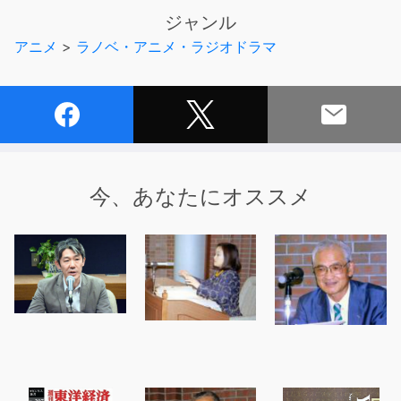
ジャンル
【キャラクター】
アニメ
>
ラノベ・アニメ・ラジオドラマ
水ノ素 爆：岡本信彦
軽井空也：神谷浩史
輝 銀次郎：杉田智和
灰原元気：小野大輔
山田大津：近藤 隆 ほか
今、あなたにオススメ