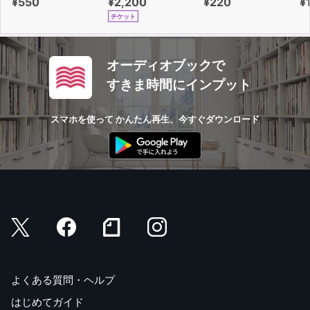
¥550
¥2,200
¥220
¥
チケット
オーディオブックで
すきま時間にインプット
スマホを使って かんたん再生、今すぐダウンロード
よくある質問・ヘルプ
はじめてガイド