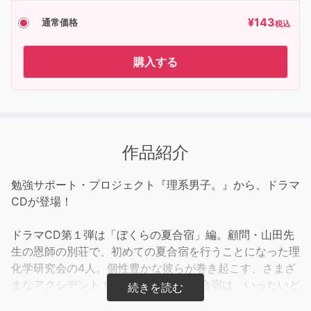
¥
143
通常価格
税込
購入する
作品紹介
勉強サポート・プロジェクト『理系男子。』から、ドラマ
CDが登場！
ドラマCD第１弾は「ぼくらの夏合宿」編。顧問・山田先
生の恩師の別荘で、初めての夏合宿を行うことになった理
化学研究会の4人。個性豊かな彼らが巻き起こす、さまざ
まなアクシデント！理化学研究会の初合宿は、いったいど
うなる！？真夏の青春コメディ！！