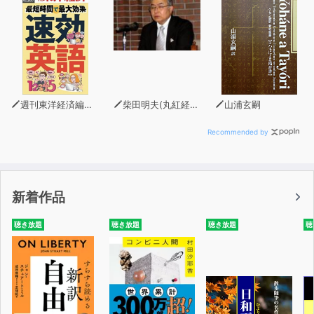
週刊東洋経済編集部
柴田明夫(丸紅経済研究所代表)
山浦玄嗣
Recommended by
新着作品
聴き放題
聴き放題
聴き放題
聴