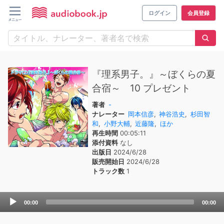
ログイン
会員登録
『理系男子。』～ぼくらの夏
合宿～ 10 プレゼント
著者
-
ナレーター
岡本信彦
,
神谷浩史
,
杉田智
和
,
小野大輔
,
近藤隆
,
ほか
再生時間
00:05:11
添付資料
なし
出版日
2024/6/28
販売開始日
2024/6/28
トラック数
1
Audio
00:00
00:00
Player