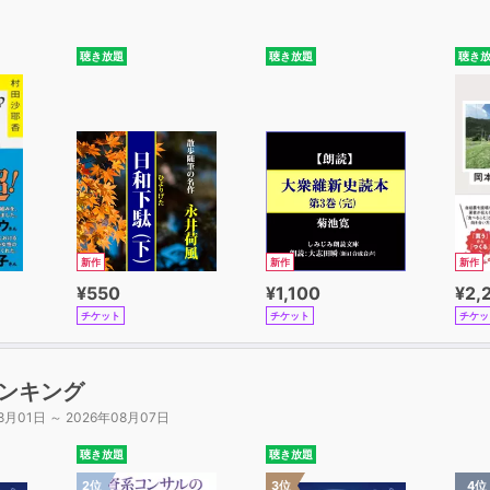
聴き放題
聴き放題
聴き
新作
新作
新作
¥550
¥1,100
¥2,
チケット
チケット
チケッ
ンキング
8月01日 ～ 2026年08月07日
聴き放題
聴き放題
2位
3位
4位