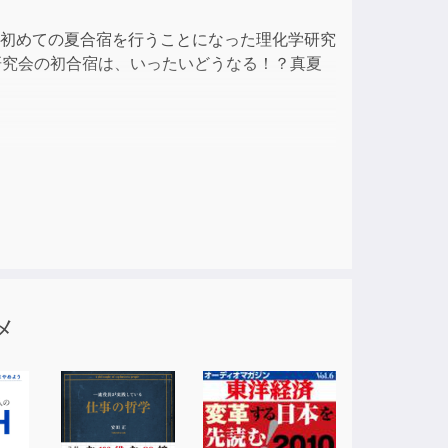
ase
、初めての夏合宿を行うことになった理化学研究
e.
研究会の初合宿は、いったいどうなる！？真夏
メ