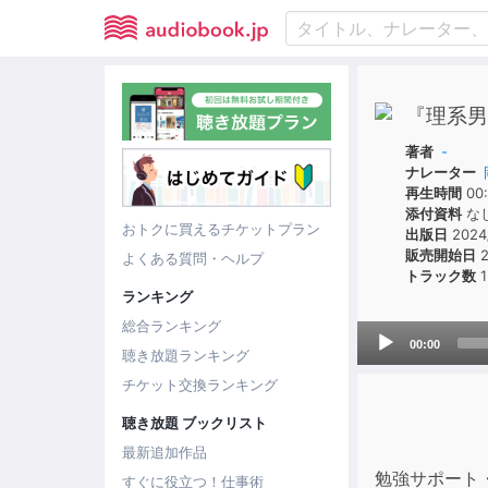
『理系男
著者
-
ナレーター
再生時間
00:
添付資料
な
おトクに買えるチケットプラン
出版日
2024
販売開始日
2
よくある質問・ヘルプ
トラック数
1
ランキング
総合ランキング
Audio
00:00
聴き放題ランキング
Player
チケット交換ランキング
聴き放題 ブックリスト
最新追加作品
勉強サポート
すぐに役立つ！仕事術