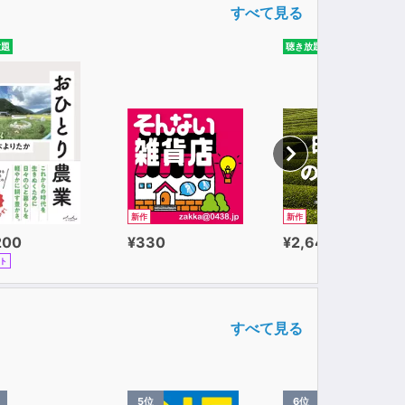
すべて見る
放題
聴き放題
新作
新作
200
¥330
¥2,640
ト
すべて見る
5位
6位