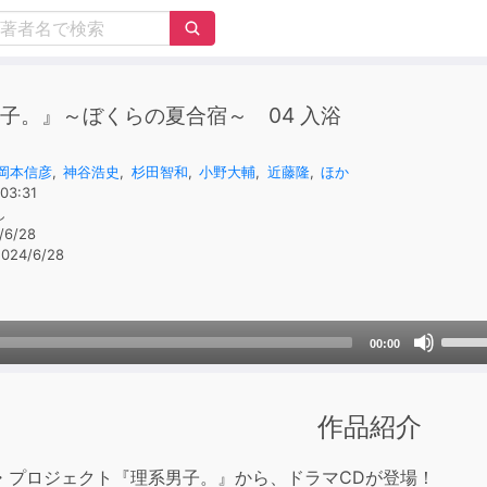
子。』～ぼくらの夏合宿～ 04 入浴
岡本信彦
,
神谷浩史
,
杉田智和
,
小野大輔
,
近藤隆
,
ほか
03:31
し
/6/28
024/6/28
Use
00:00
Up/D
Arrow
keys
作品紹介
to
incre
・プロジェクト『理系男子。』から、ドラマCDが登場！