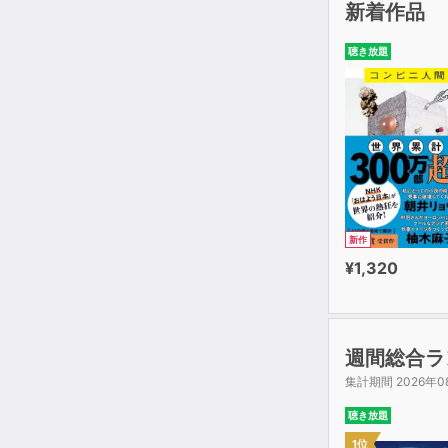
新着作品
聴き放題
新作
¥1,320
週間総合ラ
集計期間 2026年0
聴き放題
1位