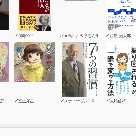
加藤諦三
五代目古今亭志ん生
渡邉 光太郎
青木幹和
室生犀星
スティーブン・R・コヴィー
大嶋信頼