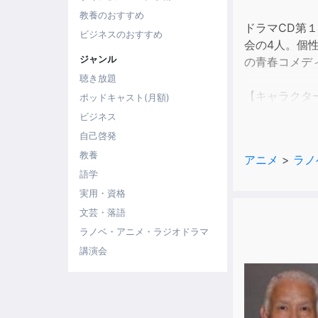
教養のおすすめ
ドラマCD第
ビジネスのおすすめ
会の4人。個
ジャンル
の青春コメデ
聴き放題
【キャラクタ
ポッドキャスト(月額)
水ノ素 爆：
ビジネス
軽井空也：神
自己啓発
輝 銀次郎：
教養
アニメ
>
ラノ
灰原元気：小
語学
山田大津：近
実用・資格
文芸・落語
ラノベ・アニメ・ラジオドラマ
講演会