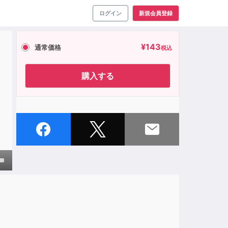
ログイン
新規会員登録
¥
143
通常価格
税込
購入する
own
ase