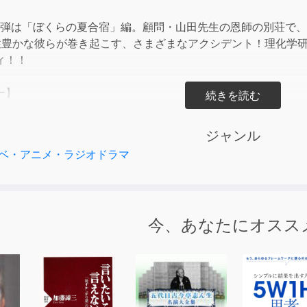
or
decre
１弾は「ぼくらの夏合宿」編。顧問・山田先生の恩師の別荘で
volum
性豊かな彼らが巻き起こす、さまざまなアクシデント！理化学
ィ！！
ー】
岡本信彦
谷浩史
ジャンル
杉田智和
ベ・アニメ・ラジオドラマ
野大輔
藤 隆 ほか
今、あなたにオスス