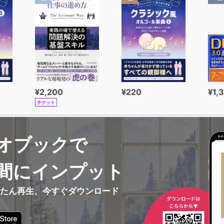
¥2,200
¥220
¥1,
チケット
オブックで
間にインプット
んたん再生、今すぐダウンロード