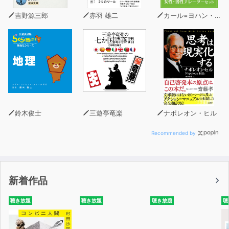
吉野源三郎
赤羽 雄二
カール=ヨハン・エリーン
【トラックリスト】
1.再会はコンビニで（06:12)
2.リフレッシュ！ フルーツティー（点火、包丁/16:58)
3.叩打法（首＆肩マッサージ、叩打法/15:30)
4.掏耳・音叉梵天耳かき （右耳・音叉/28:03)
5.掏耳・音叉梵天耳かき （左耳・音叉/20:26)
6.アロマオイル＆カッサで両耳ケア（アロマオイル、カッ
サ/20:17)
鈴木俊士
三遊亭竜楽
ナポレオン・ヒル
7.昔話と恩返し（頭なでなで/11:18)
8.添い寝、お休みトントン（08:00)
Recommended by
【作品詳細】
新着作品
総収録時間:約02時間07分
キャスト:劉セイラ
聴き放題
聴き放題
聴き放題
聴
イラスト:磁油2
シナリオ:東果