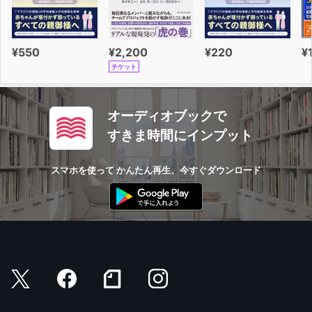
¥550
¥2,200
¥220
¥
チケット
オーディオブックで
すきま時間にインプット
スマホを使って かんたん再生、今すぐダウンロード