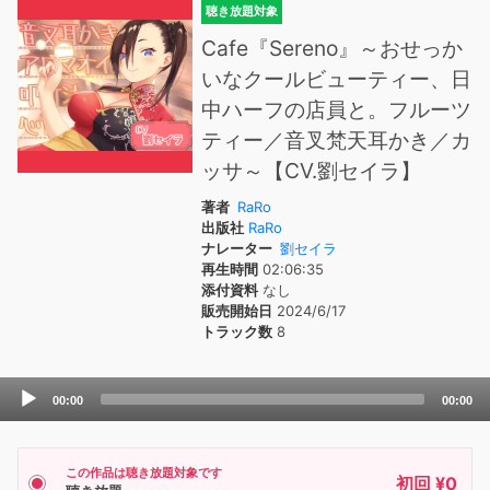
聴き放題対象
Cafe『Sereno』～おせっか
いなクールビューティー、日
中ハーフの店員と。フルーツ
ティー／音叉梵天耳かき／カ
ッサ～【CV.劉セイラ】
著者
RaRo
出版社
RaRo
ナレーター
劉セイラ
再生時間
02:06:35
添付資料
なし
販売開始日
2024/6/17
トラック数
8
Audio
00:00
00:00
Player
この作品は聴き放題対象です
初回 ¥0