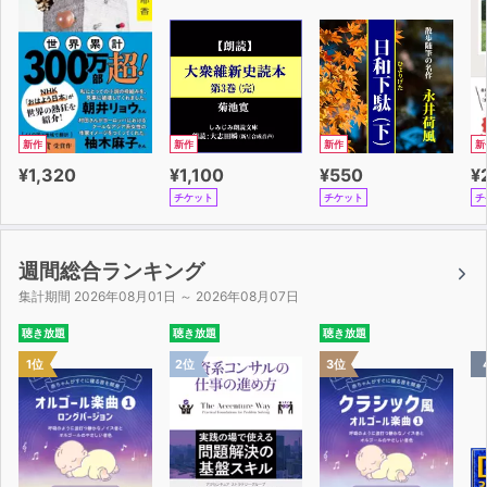
新作
新作
新作
新
¥1,320
¥1,100
¥550
¥
チケット
チケット
チ
週間総合ランキング
集計期間 2026年08月01日 ～ 2026年08月07日
聴き放題
聴き放題
聴き放題
1位
2位
3位