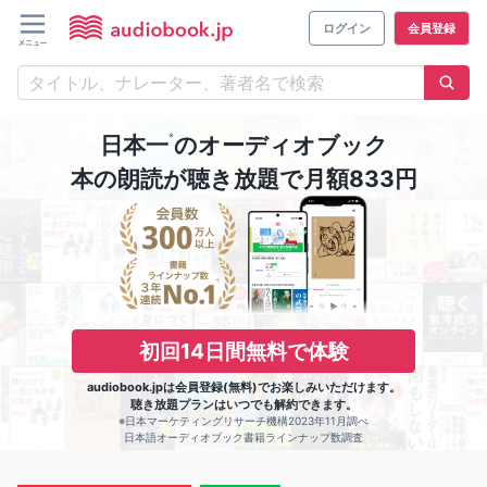
ログイン
会員登録
※
日本一
のオーディオブック
本の朗読が聴き放題で月額833円
初回14日間無料で体験
audiobook.jpは会員登録(無料)でお楽しみいただけます。
聴き放題プランはいつでも解約できます。
※日本マーケティングリサーチ機構2023年11月調べ
日本語オーディオブック書籍ラインナップ数調査