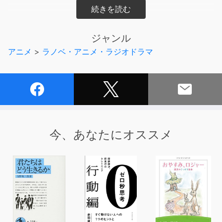
フルーツティー、叩打法、音叉耳かき、
カッサ＆アロマオイル、お休みトントン＆心音
ジャンル
アニメ
>
ラノベ・アニメ・ラジオドラマ
ちょっぴりクセのあるカフェ店員との、
のどかな時間をあなたのお耳にお届けします。
【ヒロイン紹介】
■日中ハーフ店員
今、あなたにオススメ
CV.劉セイラ
カフェ『Sereno』で働く幼馴染の女子高生。
父親が中国人で、中華圏の食や文化に明るい。
店内では、中華圏にちなんだサービスを提供し、
サバサバした性格と振る舞いで、同性人気が高い。
が、意外と押しに弱い。