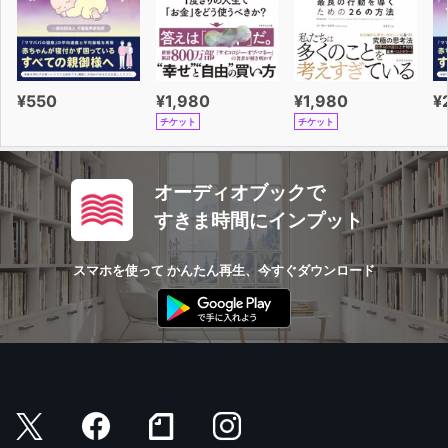
¥550
¥1,980
¥1,980
¥
チケット
チケット
オーディオブックで
すきま時間にインプット
スマホを使って かんたん再生、今すぐダウンロード