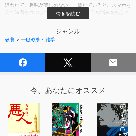
追われて、趣味が楽しめない」「疲れていると、スマホを
見て時間をつぶしてしまう」……そのような悩みを抱えて
いる人は少なくないのではないか。
「仕事と趣味が両立できない」という苦しみは、いかにし
ジャンル
て生まれたのか。
教養
>
一般教養・雑学
自らも兼業での執筆活動をおこなってきた著者が、労働と
読書の歴史をひもとき、日本人の「仕事と読書」のあり方
の変遷を辿る。
そこから明らかになる、日本の労働の問題点とは？
すべての本好き・趣味人に向けた渾身の作。
【目次】
今、あなたにオススメ
まえがき 本が読めなかったから、会社をやめました
序章 労働と読書は両立しない？
第一章 労働を煽る自己啓発書の誕生―明治時代
第二章 「教養」が隔てたサラリーマン階級と労働者階
級―大正時代
第三章 戦前サラリーマンはなぜ「円本」を買ったの
か？―昭和戦前・戦中