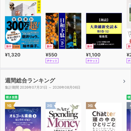
よ！」
と言われ続けてきた本書が……
オーディオブックというこの世で最も働きながら
読めそうなメディアになる日がやってきたのです！！！
めでたい！！！
「働いていると『なぜ働いていると本が読めなくなるの
か』が
新作
新作
新作
新
読めないなあ」と苦笑しつつ躊躇していた、そこのあな
¥1,320
¥550
¥1,100
¥
た。
チケット
チケット
チ
今こそオーディオブックデビューする時です。
ぜひ働きながら、家事をしながら、育児しながら、
聴いてもらえると嬉しいです！ よろしくお願いします！
週間総合ランキング
集計期間 2026年07月31日 ～ 2026年08月06日
聴き放題
聴
1位
2位
3位