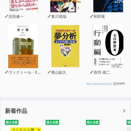
第四章 「ビジネスマン」に読まれたベストセラー
―1950～60年代
吉田修一
東川篤哉
和田竜
第五章 司馬遼太郎の文庫本を読むサラリーマン
―1970年代
第六章 女たちのカルチャーセンターとミリオンセラー
―1980年代
第七章 行動と経済の時代への転換点―1990年代
第八章 仕事がアイデンティティになる社会―2000年
代
第九章 読書は人生の「ノイズ」なのか？―2010年代
ヴィクトール・E・フランクル
東山紘久
赤羽 雄二
最終章 「全身全霊」をやめませんか
あとがき 働きながら本を読むコツをお伝えします
Recommended by
著者 三宅香帆様からのコメント
ついにやってきました、この時が……。
新着作品
出版以来ずっと「そもそも働いていると
『なぜ働いていると本が読めなくなるのか』が
聴き放題
聴き放題
聴き放題
聴
読めないじゃないか！ 矛盾しすぎだろう！ 笑えねえ