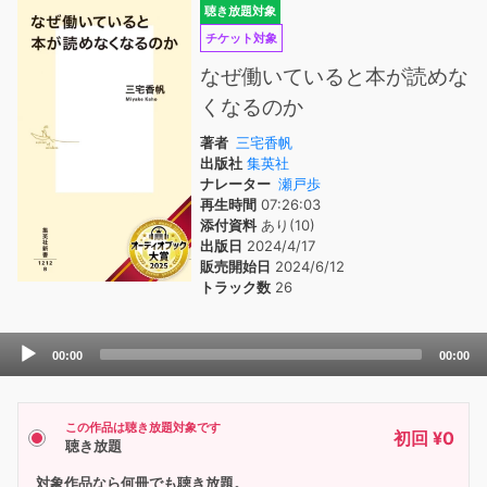
聴き放題対象
チケット対象
なぜ働いていると本が読めな
くなるのか
著者
三宅香帆
出版社
集英社
ナレーター
瀬戸歩
再生時間
07:26:03
添付資料
あり(10)
出版日
2024/4/17
販売開始日
2024/6/12
トラック数
26
Audio
00:00
00:00
Player
この作品は聴き放題対象です
初回 ¥0
聴き放題
対象作品なら何冊でも聴き放題。