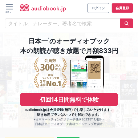
ログイン
会員登録
※
日本一
のオーディオブック
本の朗読が聴き放題で月額833円
初回14日間無料で体験
audiobook.jpは会員登録(無料)でお楽しみいただけます。
聴き放題プランはいつでも解約できます。
※日本マーケティングリサーチ機構2023年11月調べ
日本語オーディオブック書籍ラインナップ数調査