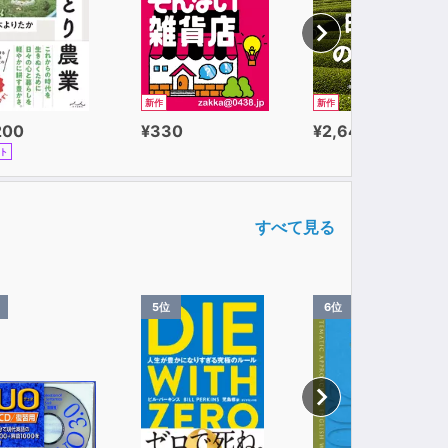
新作
新作
200
¥330
¥2,640
ト
すべて見る
5位
6位