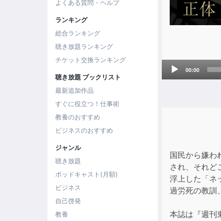
よくある質問・ヘルプ
ランキング
総合ランキング
聴き放題ランキング
チケット交換ランキング
Audio
00:00
Player
聴き放題 ブックリスト
最新追加作品
すぐに役立つ！仕事術
教養のおすすめ
ビジネスのおすすめ
ジャンル
国民から嫌わ
聴き放題
され、それど
ポッドキャスト(月額)
浮上した「ネ
ビジネス
過労死の教訓
自己啓発
本誌は『週刊
教養