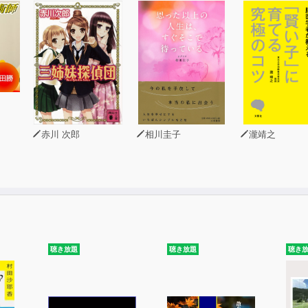
赤川 次郎
相川圭子
瀧靖之
聴き放題
聴き放題
聴き