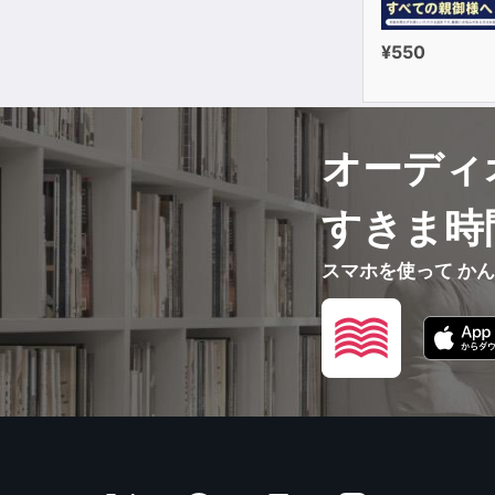
¥550
オーディ
すきま時
スマホを使って か