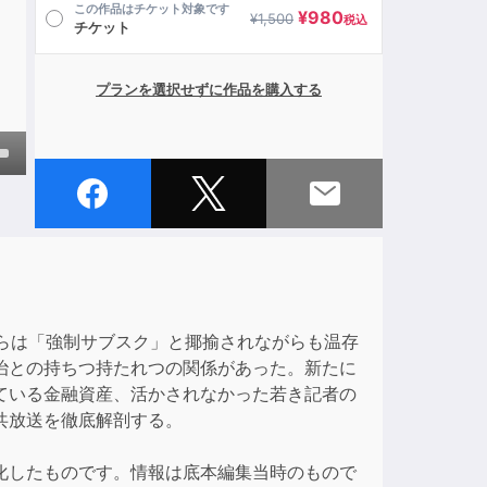
この作品はチケット対象です
¥
980
¥
1,500
税込
チケット
プランを選択せずに作品を購入する
own
ase
ase
らは「強制サブスク」と揶揄されながらも温存
e.
治との持ちつ持たれつの関係があった。新たに
ている金融資産、活かされなかった若き記者の
共放送を徹底解剖する。
化したものです。情報は底本編集当時のもので