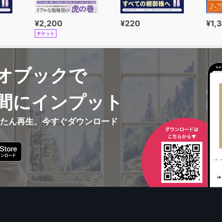
¥2,200
¥220
¥1,
チケット
オブックで
間にインプット
んたん再生、今すぐダウンロード