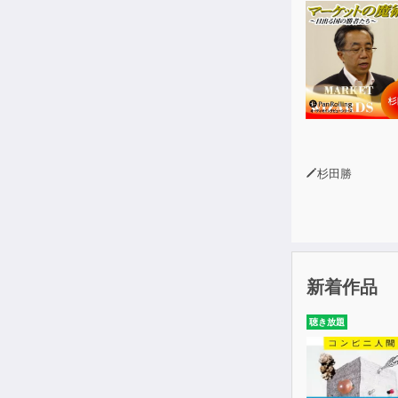
杉田勝
新着作品
聴き放題