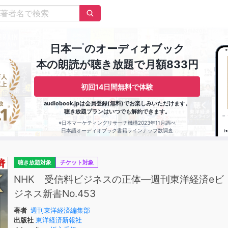
※
日本一
のオーディオブック
本の朗読が聴き放題で月額833円
初回14日間無料で体験
audiobook.jpは会員登録(無料)でお楽しみいただけます。
聴き放題プランはいつでも解約できます。
※日本マーケティングリサーチ機構2023年11月調べ
日本語オーディオブック書籍ラインナップ数調査
聴き放題対象
チケット対象
NHK 受信料ビジネスの正体―週刊東洋経済eビ
ジネス新書No.453
著者
週刊東洋経済編集部
出版社
東洋経済新報社