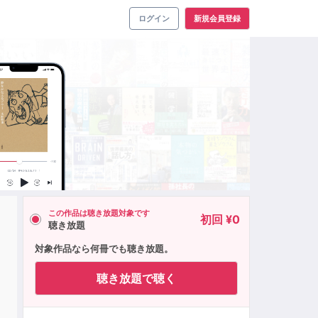
ログイン
新規会員登録
この作品は聴き放題対象です
初回 ¥0
聴き放題
対象作品なら何冊でも聴き放題。
聴き放題で聴く