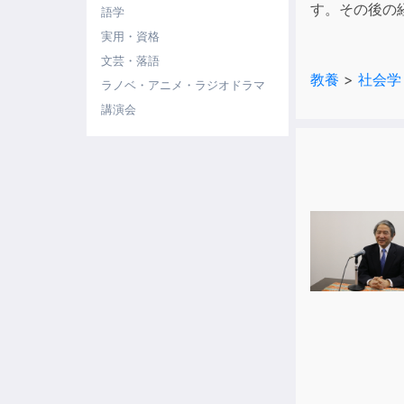
す。その後の
語学
実用・資格
文芸・落語
教養
>
社会学
ラノベ・アニメ・ラジオドラマ
講演会