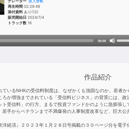
ナレーター
坂入香帆
再生時間
02:29:49
添付資料
あり(12)
販売開始日
2024/7/4
トラック数
16
Use
00:00
Up/D
Arrow
keys
to
incre
作品紹介
or
decre
れているNHKの受信料制度は、なぜかくも強固なのか。若者か
volum
ころか増強までされている「受信料ビジネス」の背景には、政
ット受信料」の行方、まるで投資ファンドかのように急膨張し
、若手からベテランまで不満爆発の人事制度改革など、巨大公
東洋経済』２０２３年１月２８日号掲載の３０ページ分を電子