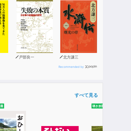
戸部良一
北方謙三
Recommended by
すべて見る
放題
聴き放題