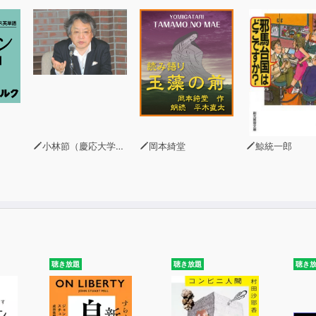
タマネジメント 実行層
タマネジメント 組織とヒト層
小林節（慶応大学法学部教授・弁護士）
岡本綺堂
鯨統一郎
聴き放題
聴き放題
聴き