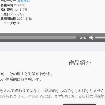
ナレーター
茶川亜郎
再生時間
11:21:38
添付資料
あり(197)
出版日
2023/4/7
販売開始日
2024/6/18
トラック数
35
Use
00:00
Up/D
Arrow
keys
to
作品紹介
incre
or
のか、その理由と対策がわかる。
decre
ルが体系的に解き明かす。
volum
ムを入れて終わりではなく、継続的なものでなければなりませ
は得られません。そのためには、まずDXにおける自社の現在
。