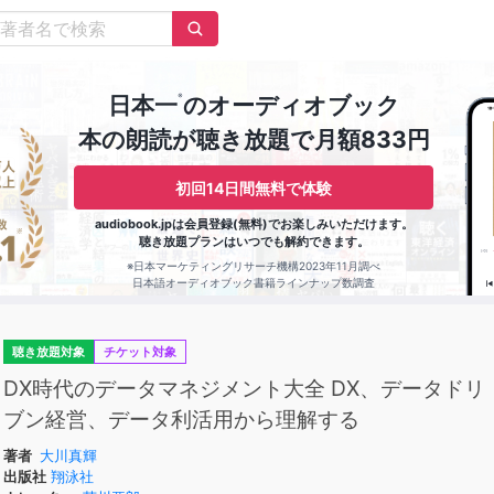
※
日本一
のオーディオブック
本の朗読が聴き放題で月額833円
初回14日間無料で体験
audiobook.jpは会員登録(無料)でお楽しみいただけます。
聴き放題プランはいつでも解約できます。
※日本マーケティングリサーチ機構2023年11月調べ
日本語オーディオブック書籍ラインナップ数調査
聴き放題対象
チケット対象
DX時代のデータマネジメント大全 DX、データドリ
ブン経営、データ利活用から理解する
著者
大川真輝
出版社
翔泳社