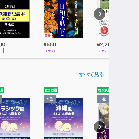
新作
100
¥550
¥2,200
ト
チケット
チケット
すべて見る
放題
聴き放題
聴き放題
5位
6位