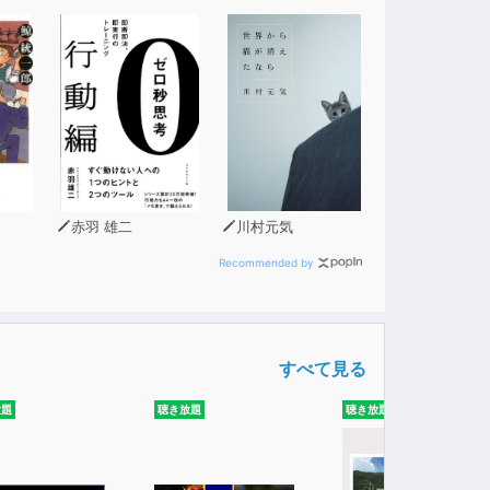
赤羽 雄二
川村元気
Recommended by
すべて見る
放題
聴き放題
聴き放題