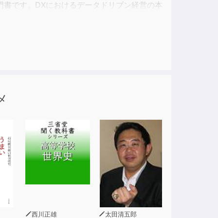
門書です。DXにおけるデータドリブン経営の本
、品質管理、セキュリティといった構成要素ま
の予備知識を持ってない方にも理解できるよう
です。
メ
西川正雄
太田清五郎