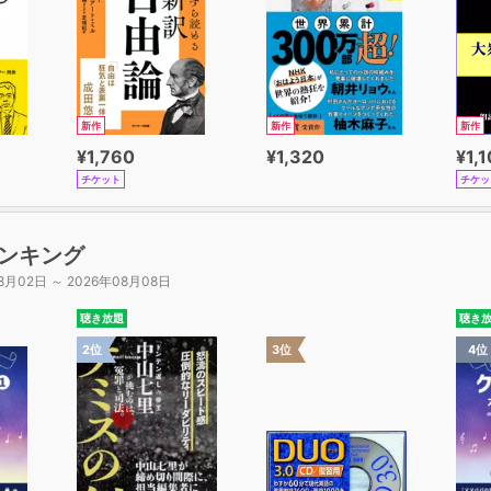
新作
新作
新作
¥1,760
¥1,320
¥1,
チケット
チケッ
ンキング
8月02日 ～ 2026年08月08日
聴き放題
聴き
2位
3位
4位