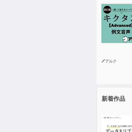
第6章 デー
第7章 デー
アルク
新着作品