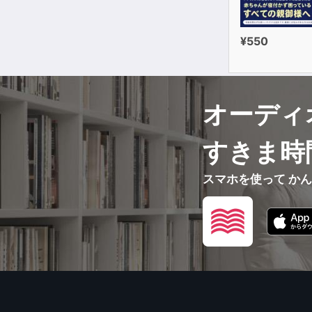
¥550
オーディ
すきま時
スマホを使って か