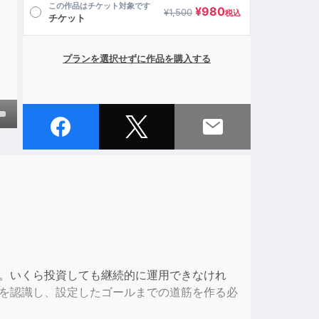
この作品はチケット対象です
¥
980
¥
1,500
税込
チケット
プランを選択せずに作品を購入する
own
ase
ase
e.
ん。いくら投資しても継続的に運用できなけれ
地を認識し、設定したゴールまでの道筋を作る必