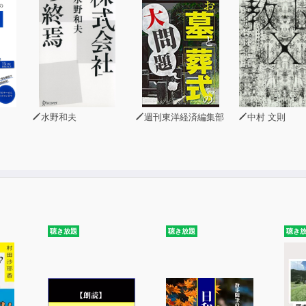
水野和夫
週刊東洋経済編集部
中村 文則
聴き放題
聴き放題
聴き