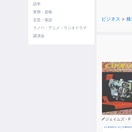
語学
実用・資格
ビジネス
>
株
文芸・落語
ラノベ・アニメ・ラジオドラマ
講演会
ジェイムズ・P・ホーガ