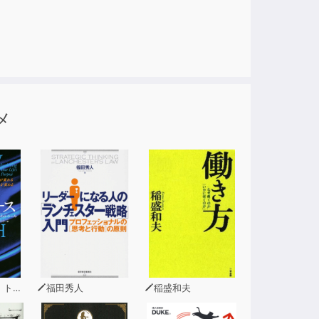
メ
ール
福田秀人
稲盛和夫