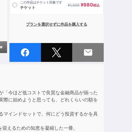
この作品はチケット対象です
¥
980
¥
1,500
税込
チケット
プランを選択せずに作品を購入する
own
ase
だが「今ほど低コストで良質な金融商品が揃った
ase
が実際に始めようと思っても、どれくらいの額を
e.
なるマインドセットで、何にどう投資するかを具
を迎えるための知恵を凝縮した一冊。