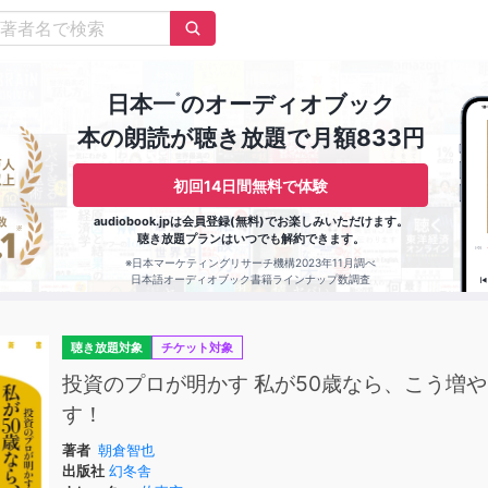
※
日本一
のオーディオブック
本の朗読が聴き放題で月額833円
初回14日間無料で体験
audiobook.jpは会員登録(無料)でお楽しみいただけます。
聴き放題プランはいつでも解約できます。
※日本マーケティングリサーチ機構2023年11月調べ
日本語オーディオブック書籍ラインナップ数調査
聴き放題対象
チケット対象
投資のプロが明かす 私が50歳なら、こう増や
す！
著者
朝倉智也
出版社
幻冬舎