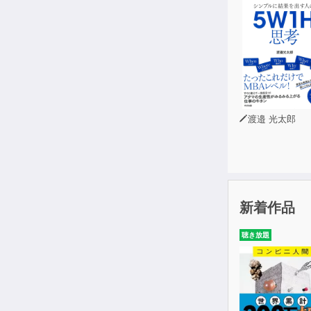
渡邉 光太郎
新着作品
聴き放題