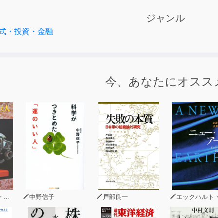
ジャンル
式・投資・金融
今、あなたにオスス
ン
中野信子
戸部良一
エックハルト・ト