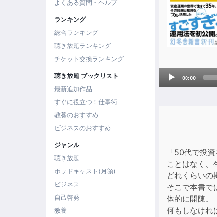
よくある質問・ヘルプ
ランキング
総合ランキング
聴き放題ランキング
チケット交換ランキング
Audio
聴き放題 ブックリスト
00:00
Player
最新追加作品
すぐに役立つ！仕事術
教養のおすすめ
ビジネスのおすすめ
ジャンル
「50代で投
聴き放題
ことはなく、
ポッドキャスト(月額)
どれくらいの
ビジネス
そこで本書で
自己啓発
体的に開陳。
何もしなけれ
教養