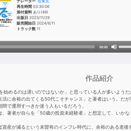
ナレーター
佐東充
再生時間
03:30:06
添付資料
あり(49)
出版日
2023/11/29
販売開始日
2024/6/11
トラック数
11
Use
00:00
Up/D
Arrow
keys
to
作品紹介
incre
or
資を始めるのは遅いのではないか」と思っている人が多いよう
decre
生活に余裕の出てくる50代こそチャンス」と著者はいう。だ
volum
期間で運用すべきか迷う人もいるだろう。
は、著者が自らを「50歳の投資未経験者」と想定して、いか
ば資産が減るという未曽有のインフレ時代に、余裕のある老後