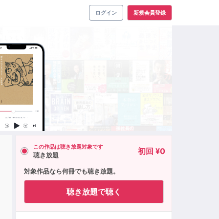
ログイン
新規会員登録
この作品は聴き放題対象です
初回 ¥0
聴き放題
対象作品なら何冊でも聴き放題。
聴き放題で聴く