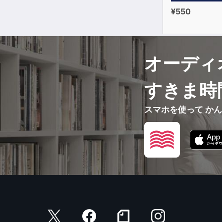
¥550
オーディ
すきま時
スマホを使って か