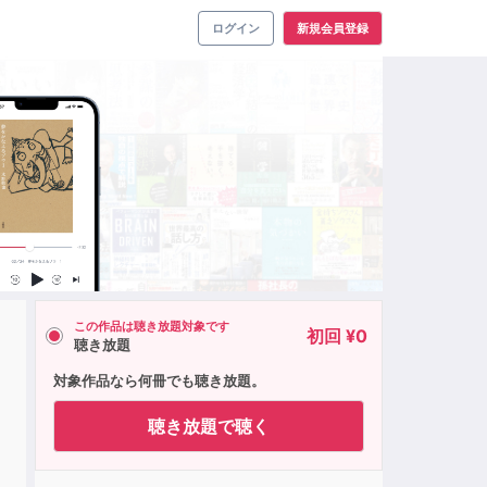
ログイン
新規会員登録
この作品は聴き放題対象です
初回 ¥0
聴き放題
対象作品なら何冊でも聴き放題。
聴き放題で聴く