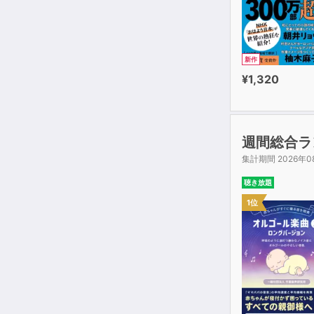
新作
¥1,320
週間総合ラ
集計期間 2026年0
聴き放題
1位