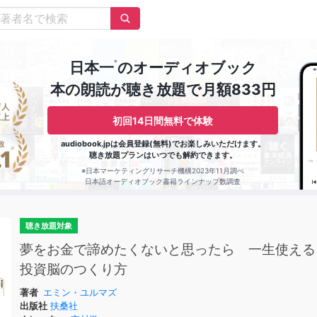
※
日本一
のオーディオブック
本の朗読が聴き放題で月額833円
初回14日間無料で体験
audiobook.jpは会員登録(無料)でお楽しみいただけます。
聴き放題プランはいつでも解約できます。
※日本マーケティングリサーチ機構2023年11月調べ
日本語オーディオブック書籍ラインナップ数調査
聴き放題対象
夢をお金で諦めたくないと思ったら 一生使える
投資脳のつくり方
著者
エミン・ユルマズ
出版社
扶桑社