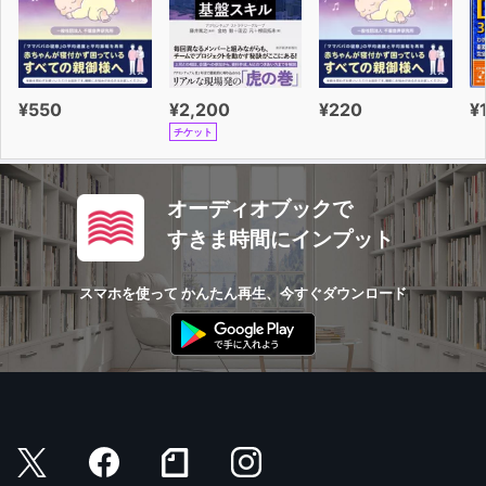
¥550
¥2,200
¥220
¥
チケット
オーディオブックで
すきま時間にインプット
スマホを使って かんたん再生、今すぐダウンロード