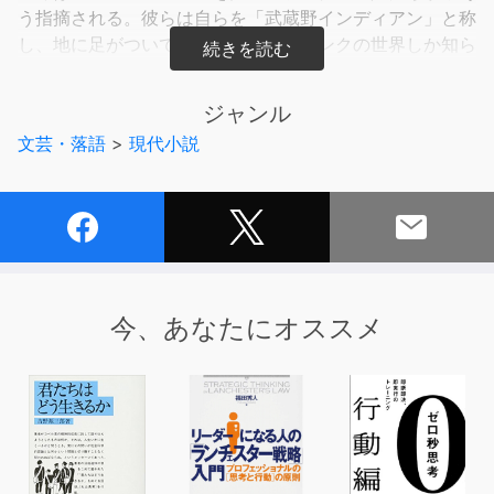
う指摘される。彼らは自らを「武蔵野インディアン」と称
し、地に足がついていおらず「紙とインクの世界しか知ら
ない」都会の“白人”とは一線を画する存在だというのだ
――。
ジャンル
武蔵野を題材に、都会と地方、戦前と戦後、保守と革新
文芸・落語
>
現代小説
といった、さまざまなコントラストを見事に描出した珠玉
作。
(C)Shumon Miura 2022 (P)小学館
今、あなたにオススメ