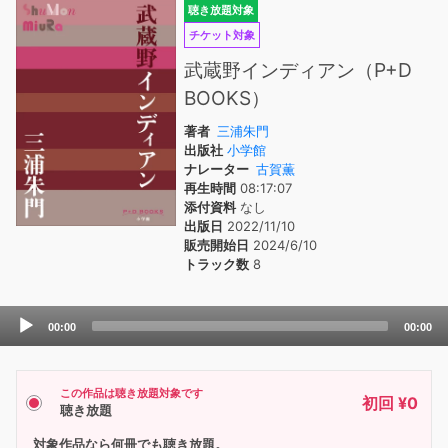
聴き放題対象
チケット対象
武蔵野インディアン（P+D
BOOKS）
著者
三浦朱門
出版社
小学館
ナレーター
古賀薫
再生時間
08:17:07
添付資料
なし
出版日
2022/11/10
販売開始日
2024/6/10
トラック数
8
Audio
00:00
00:00
Player
この作品は聴き放題対象です
初回 ¥0
聴き放題
対象作品なら何冊でも聴き放題。