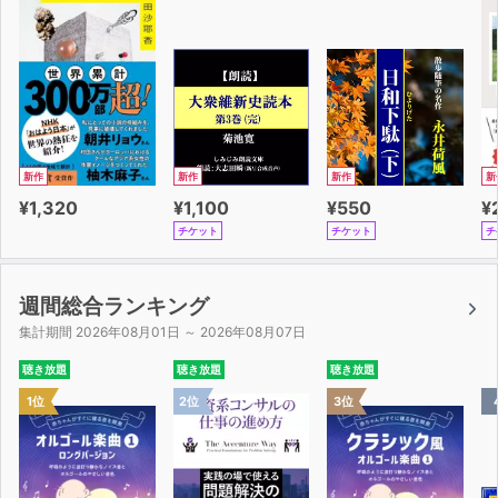
新作
新作
新作
新
¥1,320
¥1,100
¥550
¥
チケット
チケット
チ
週間総合ランキング
集計期間 2026年08月01日 ～ 2026年08月07日
聴き放題
聴き放題
聴き放題
1位
2位
3位