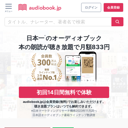
ログイン
会員登録
※
日本一
のオーディオブック
本の朗読が聴き放題で月額833円
初回14日間無料で体験
audiobook.jpは会員登録(無料)でお楽しみいただけます。
聴き放題プランはいつでも解約できます。
※日本マーケティングリサーチ機構2023年11月調べ
日本語オーディオブック書籍ラインナップ数調査