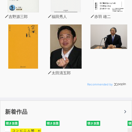
吉野源三郎
福田秀人
赤羽 雄二
太田清五郎
Recommended by
新着作品
聴き放題
聴き放題
聴き放題
聴