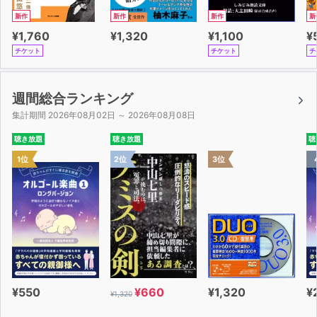
新作
新作
新作
新
¥1,760
¥1,320
¥1,100
¥
チケット
チケット
チ
週間総合ランキング
集計期間 2026年08月02日 ～ 2026年08月08日
聴き放題
聴き放題
聴
1位
2位
3位
¥550
¥660
¥1,320
¥
¥1,320