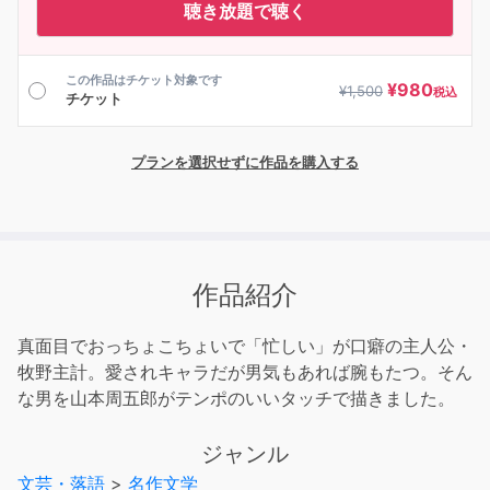
聴き放題で聴く
この作品はチケット対象です
¥
980
¥
1,500
税込
チケット
プランを選択せずに作品を購入する
作品紹介
真面目でおっちょこちょいで「忙しい」が口癖の主人公・
牧野主計。愛されキャラだが男気もあれば腕もたつ。そん
な男を山本周五郎がテンポのいいタッチで描きました。
ジャンル
文芸・落語
>
名作文学