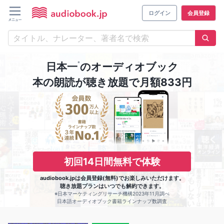
ログイン
会員登録
※
日本一
のオーディオブック
本の朗読が聴き放題で月額833円
初回14日間無料で体験
audiobook.jpは会員登録(無料)でお楽しみいただけます。
聴き放題プランはいつでも解約できます。
※日本マーケティングリサーチ機構2023年11月調べ
日本語オーディオブック書籍ラインナップ数調査