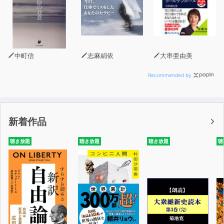
中町信
志麻絹依
大串亜由美
Recommended by
新着作品
聴き放題
聴き放題
聴き放題
聴