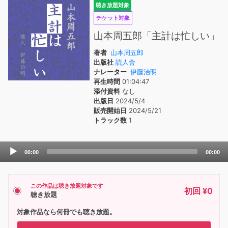
聴き放題対象
チケット対象
山本周五郎「主計は忙しい」
著者
山本周五郎
出版社
読人舎
ナレーター
伊藤治明
再生時間
01:04:47
添付資料
なし
出版日
2024/5/4
販売開始日
2024/5/21
トラック数
1
Audio
00:00
00:00
Player
この作品は聴き放題対象です
初回 ¥0
聴き放題
対象作品なら何冊でも聴き放題。