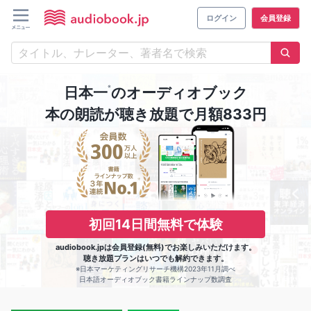
ログイン
会員登録
※
日本一
のオーディオブック
本の朗読が聴き放題で月額833円
初回14日間無料で体験
audiobook.jpは会員登録(無料)でお楽しみいただけます。
聴き放題プランはいつでも解約できます。
※日本マーケティングリサーチ機構2023年11月調べ
日本語オーディオブック書籍ラインナップ数調査