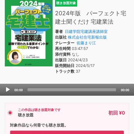
聴き放題対象
2024年版 パーフェクト宅
建士聞くだけ 宅建業法
著者
日建学院宅建講座講師室
出版社
株式会社住宅新報出版
ナレーター
佐藤まり江
再生時間
03:47:57
添付資料
なし
出版日
2024/4/23
販売開始日
2024/5/17
トラック数
37
Audio
00:00
00:00
Player
この作品は聴き放題対象です
初回 ¥0
聴き放題
対象作品なら何冊でも聴き放題。