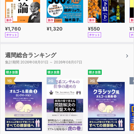
新作
新作
新作
新
¥1,760
¥1,320
¥550
¥
チケット
チケット
チ
週間総合ランキング
集計期間 2026年08月01日 ～ 2026年08月07日
聴き放題
聴き放題
聴き放題
1位
2位
3位