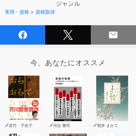
ジャンル
実用・資格
>
資格取得
今、あなたにオススメ
若竹 千佐子
河合 雅司
朝井 まかて