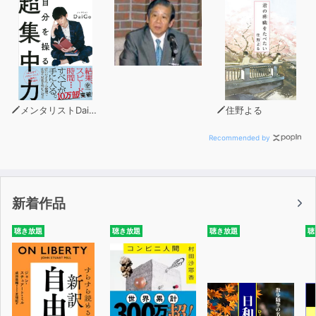
メンタリストDaiGo
住野よる
Recommended by
新着作品
聴き放題
聴き放題
聴き放題
聴