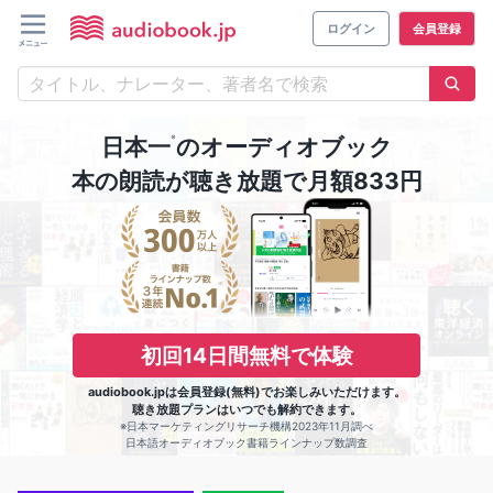
ログイン
会員登録
※
日本一
のオーディオブック
本の朗読が聴き放題で月額833円
初回14日間無料で体験
audiobook.jpは会員登録(無料)でお楽しみいただけます。
聴き放題プランはいつでも解約できます。
※日本マーケティングリサーチ機構2023年11月調べ
日本語オーディオブック書籍ラインナップ数調査