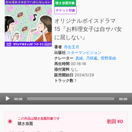
聴き放題対象
チケット対象
オリジナルボイスドラマ
15『お料理女子は自サバ女
に屈しない』
著者
丹生壬月
出版社
スターマンビジョン
ナレーター
真綾
,
乃咲薫
,
菅野茉由
再生時間
00:16:16
添付資料
なし
販売開始日
2024/5/29
トラック数
1
Audio
00:00
00:00
Player
この作品は聴き放題対象です
初回 ¥0
聴き放題