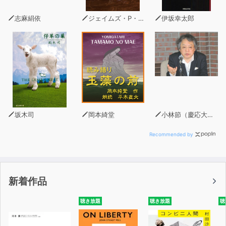
・10年後のプレスリリースを実際につくると、チームは
同じ方向を向く
志麻絹依
ジェイムズ・P・ホーガン
伊坂幸太郎
坂木司
岡本綺堂
小林節（慶応大学法学部教授・弁護士）
Recommended by
新着作品
聴き放題
聴き放題
聴