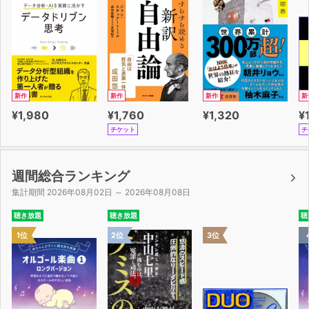
新作
新作
新作
新
¥1,980
¥1,760
¥1,320
¥
チケット
チ
週間総合ランキング
集計期間 2026年08月02日 ～ 2026年08月08日
聴き放題
聴き放題
聴
1位
2位
3位