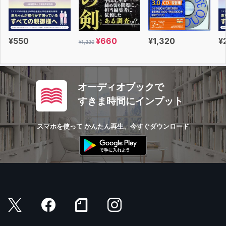
¥550
¥660
¥1,320
¥
¥1,320
オーディオブックで
すきま時間にインプット
スマホを使って かんたん再生、今すぐダウンロード