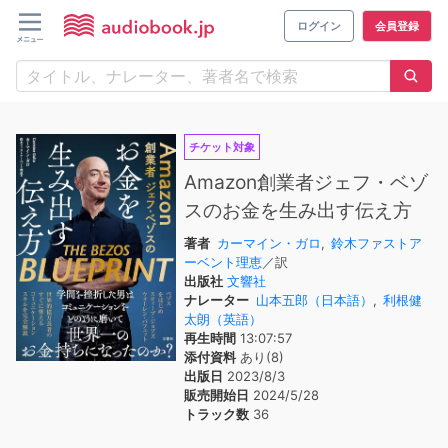
ログイン
会員登録
チケット対象
Amazon創業者ジェフ・ベゾ
スのお金を生み出す伝え方
著者
カーマイン・ガロ
,
鈴木ファストア
ーベント理恵
／訳
出版社
文響社
ナレーター
山本五郎（日本語）
,
利根健
太朗（英語）
再生時間
13:07:57
添付資料
あり(8)
出版日
2023/8/3
販売開始日
2024/5/28
トラック数
36