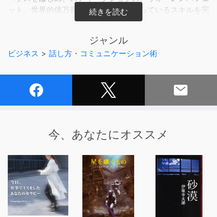
ット、世界的億万長者たちが実際に使っているスキルを完
全網羅
ジャンル
・コミュニケーションは相手が納得させることが全て
ビジネス
>
話し方・コミュニケーション術
・なぜ優れた読書家がリーダシップを発揮するのか
・一流のプレゼンは練習時間も一流
・周囲の人々を鼓舞するビジョン
・ピザ2枚分のチームを作った理由
・ベゾスがパワーポイントを禁止した理由
・緊急事態において選ぶべきは短い単語
・大切な人へのメールは最初に1行に力を入れる
今、あなたにオススメ
・「要点だけ教えてくれ」と言われたら何と答えるべきか
・スピーチは中学1年生のレベルに合わせる
・スピーチ原稿は「だから何？」と自分に問いかけてブラ
ッシュアップする
・メンバーのモチベーションアップする三幕構成
・4ページの優れたメモを書くことは、20ページのパワー
ポイントを「書く」よりも難しい