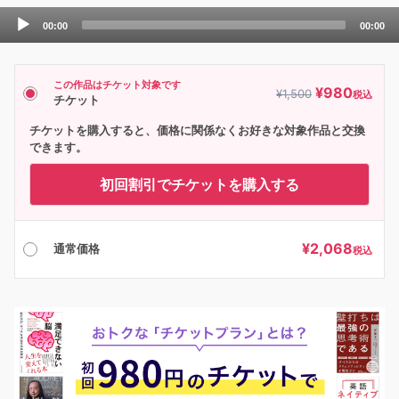
Audio
00:00
00:00
Player
この作品はチケット対象です
¥
980
¥
1,500
税込
チケット
チケットを購入すると、価格に関係なくお好きな対象作品と交換
できます。
初回割引でチケットを購入する
¥
2,068
通常価格
税込