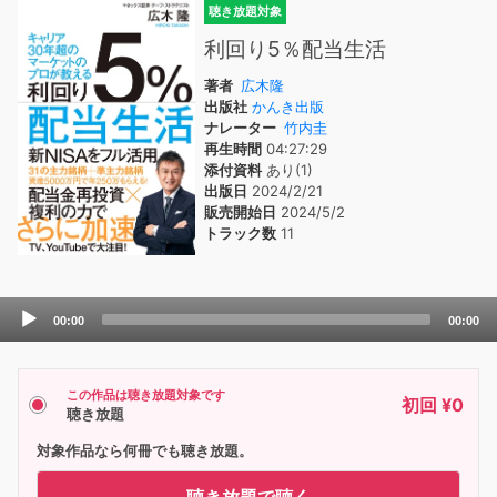
聴き放題対象
利回り5％配当生活
著者
広木隆
出版社
かんき出版
ナレーター
竹内圭
再生時間
04:27:29
添付資料
あり(1)
出版日
2024/2/21
販売開始日
2024/5/2
トラック数
11
Audio
00:00
00:00
Player
この作品は聴き放題対象です
初回 ¥0
聴き放題
対象作品なら何冊でも聴き放題。