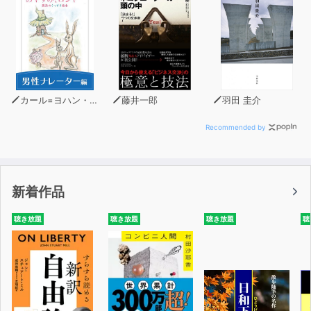
カール=ヨハン・エリーン
藤井一郎
羽田 圭介
Recommended by
新着作品
聴き放題
聴き放題
聴き放題
聴