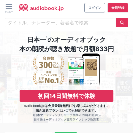
ログイン
会員登録
※
日本一
のオーディオブック
本の朗読が聴き放題で月額833円
初回14日間無料で体験
audiobook.jpは会員登録(無料)でお楽しみいただけます。
聴き放題プランはいつでも解約できます。
※日本マーケティングリサーチ機構2023年11月調べ
日本語オーディオブック書籍ラインナップ数調査