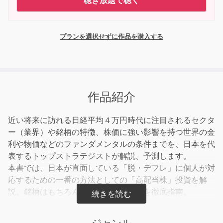
聴き放題で聴く
プランを選択せずに作品を購入する
作品紹介
近い将来に訪れる日経平均４万円時代に注目されるセクタ
ー（業界）や銘柄の特徴、株価に強い影響を持つ世界の金
利や物価などのファンダメンタルの条件までを、日本を代
表するトップストラテジストが解説、予測します。
本書では、日本が直面している「脱・デフレ」に個人が対
応するための一番の方法としての「高配当株」投資を解
説。銘柄はもちろん、買い方、考え方を徹底指南。
著者は、業界屈指の「強気派」。日経平均３万円超えをい
ち早く発信し、２４年内に「４万円」を迎えると主張。