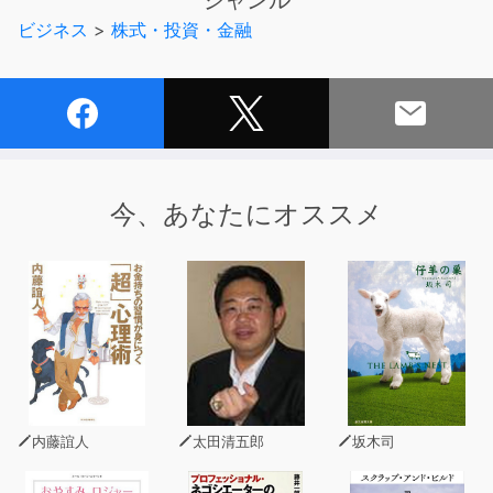
ジャンル
Newsモーニングサテライト、日経ニュース プラス9をは
ビジネス
>
株式・投資・金融
じめ、経済番組で４万円への道筋をロジカルに語ってい
る。
今、あなたにオススメ
内藤誼人
太田清五郎
坂木司