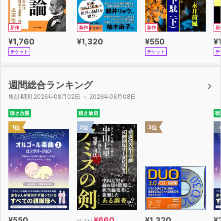
新作
新作
新作
新
¥1,760
¥1,320
¥550
¥
チケット
チケット
チ
週間総合ランキング
集計期間 2026年08月02日 ～ 2026年08月08日
聴き放題
聴き放題
聴
1位
2位
3位
¥550
¥660
¥1,320
¥
¥1,320