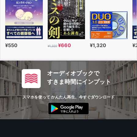
昨日の自分に助けてもらう
コツコツは未来への積み立て貯金
ひとりで遠くまで行く方法
継続を阻む最大の敵は「大きな達成」
Chapter５ 続けることで「夢中になれること」を見つけ
る
¥550
¥660
¥1,320
¥
¥1,320
「何のため」ではなく「何となく」を大事にする
無駄だと思ったらチャンス
「苦手」は「好き」の入り口かもしれない
「自分だけのこだわり」を記録する
オーディオブックで
「ふつうのこと」をただ記録する
すきま時間にインプット
好きなものを好きでいるための努力
Chapter６ 続けたなかで「見つけたもの」
スマホを使って かんたん再生、今すぐダウンロード
１日５分で「できない」を「できる」に変える
意味はあとからわかってくる
「１日１冊本を読む」という難関を攻略する
書き続けることで自分の中の当たり前に気づく
EPILOG 続けることからはじめよう
あとがき