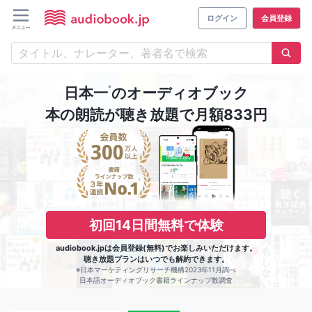
ログイン
会員登録
※
日本一
のオーディオブック
本の朗読が聴き放題で月額833円
初回14日間無料で体験
audiobook.jpは会員登録(無料)でお楽しみいただけます。
聴き放題プランはいつでも解約できます。
※日本マーケティングリサーチ機構2023年11月調べ
日本語オーディオブック書籍ラインナップ数調査