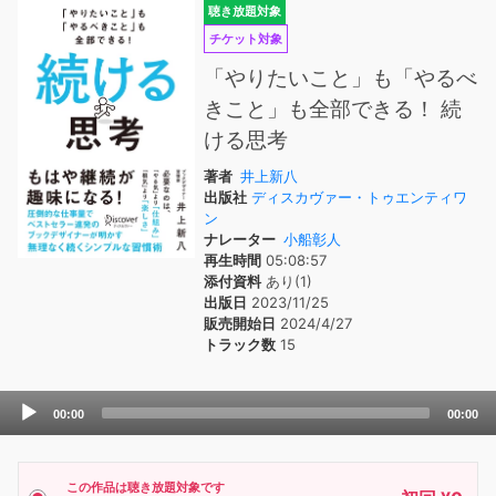
聴き放題対象
チケット対象
「やりたいこと」も「やるべ
きこと」も全部できる！ 続
ける思考
著者
井上新八
出版社
ディスカヴァー・トゥエンティワ
ン
ナレーター
小船彰人
再生時間
05:08:57
添付資料
あり(1)
出版日
2023/11/25
販売開始日
2024/4/27
トラック数
15
Audio
00:00
00:00
Player
この作品は聴き放題対象です