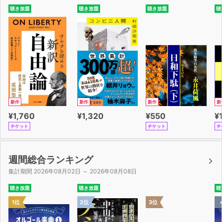
「記録」が継続を加速させる
聴き放題
聴き放題
聴き放題
聴
点を線にすると１日が変わる
超シンプルな「仕組み」のつくり方
連鎖を積み重ねて朝のルーティーンをつくる
Chapter３ 続けることで「やり抜く力」は身につく
「いつやめてもいい」と思う
やったフリだけすればいい
「休むなら明日！」は魔法の言葉
積極的に「２時間の現実逃避」をする
新作
新作
新作
新
最初は「本気」を出さない
¥1,760
¥1,320
¥550
¥
たった１行のメモで毎日が冒険になる
チケット
チケット
チ
「小さな達成」を積み重ねてゲーム化する
やり抜く力は勝手に身につく
Chapter４ 続けるだけで「自分は変わる」ひとりでコツ
週間総合ランキング
コツやった先にあるもの
集計期間 2026年08月02日 ～ 2026年08月08日
「続ける」先には変化がある
聴き放題
聴き放題
聴
大きく変えるには小さく変えていく
1位
2位
3位
「楽しい」は「ラク」ではない
適当に自分なりにやってみる