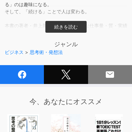
る」のは趣味になる。
そして、「続ける」ことで人は変わる。
本書の著者・井上新八さんは、圧倒的な仕事量・質・実績
で、業界では知らない人がいないブックデザイナー。
そんな著者の仕事力の支えとなっている「習慣化」を豊富
ジャンル
なエピソードと共に紹介。
ビジネス
>
思考術・発想法
20年以上習慣と向き合った説得力と、オリジナリティあ
ふれる視点が炸裂！
「習慣の本」なのに、なぜかクスッと笑えて泣ける画期的
な１冊。
その読書体験をぜひお楽しみください！
今、あなたにオススメ
＜目次＞
プロローグ
はじめに
Chapter０ 続けることで「夢中になれること」を見つけ
る「継続、趣味。」この言葉が降ってきた