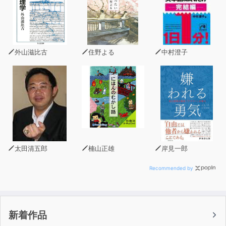
わたしが続けているもの
「続ける」ことの何が楽しいのか？
Chapter１ 続けることへの「苦手」をなくす
「正しい努力」より「正しい継続」
外山滋比古
住野よる
中村澄子
最初から効率を求めない
自分から「やります宣言」する
何でもいいからはじめてみる
「目的」より「仕組み」を先に考える
Chapter２ 続けることは「仕組み」がすべて
絶対に続く究極のやり方
まず小さなことをはじめてみる
「きちんとやる」より「小さく続ける」
太田清五郎
楠山正雄
岸見一郎
毎日５分でできることを考える
小さなことは２つ「セット」で考える
Recommended by
「ついで」の力を利用する
「小さな前置き」をセットする
「いつやる」をとことん具体的に決める
新着作品
「ない」時間は朝につくる