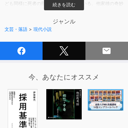
ども同様に死者の部屋で怯え暮らしている。他家雄の奇妙
な墜落感を丹念に診る若い医官で精神医の近木のあまりに
生々しい接見記録と、生と死の極限で苦悩する死刑確定囚
ジャンル
たちの拘禁ノイローゼの実態や日々の会話を克明に描いた
文芸・落語
>
現代小説
類のない傑作。
第11回日本文学大賞受賞作で全三巻。
(C)Otohiko Kaga 2019 (P)小学館
今、あなたにオススメ