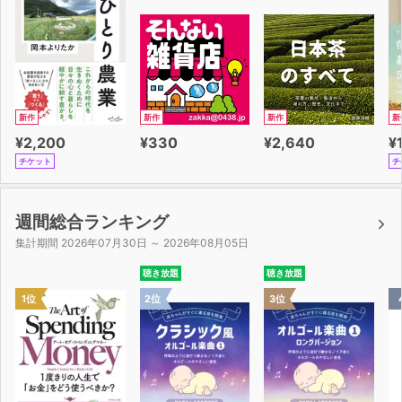
新作
新作
新作
新
¥2,200
¥330
¥2,640
¥
チケット
チ
週間総合ランキング
集計期間 2026年07月30日 ～ 2026年08月05日
聴き放題
聴き放題
1位
2位
3位