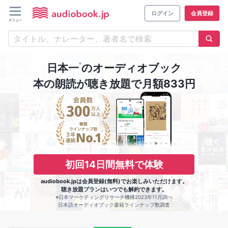
ログイン
会員登録
※
日本一
のオーディオブック
本の朗読が聴き放題で月額833円
初回14日間無料で体験
audiobook.jpは会員登録(無料)でお楽しみいただけます。
聴き放題プランはいつでも解約できます。
※日本マーケティングリサーチ機構2023年11月調べ
日本語オーディオブック書籍ラインナップ数調査