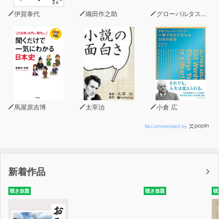
伊賀泰代
織田作之助
グローバルタスクフォース(著)
馬屋原吉博
太宰治
小倉 広
Recommended by
新着作品
聴き放題
聴き放題
聴