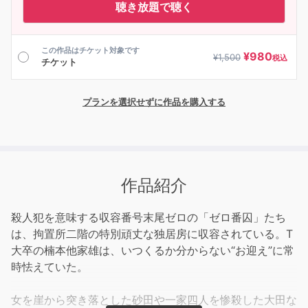
聴き放題で聴く
この作品はチケット対象です
¥
980
¥
1,500
税込
チケット
プランを選択せずに作品を購入する
作品紹介
殺人犯を意味する収容番号末尾ゼロの「ゼロ番囚」たち
は、拘置所二階の特別頑丈な独居房に収容されている。T
大卒の楠本他家雄は、いつくるか分からない“お迎え”に常
時怯えていた。
女を崖から突き落とした砂田や一家四人を惨殺した大田な