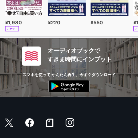
¥1,980
¥220
¥550
¥
チケット
チ
オーディオブックで
すきま時間にインプット
スマホを使って かんたん再生、今すぐダウンロード