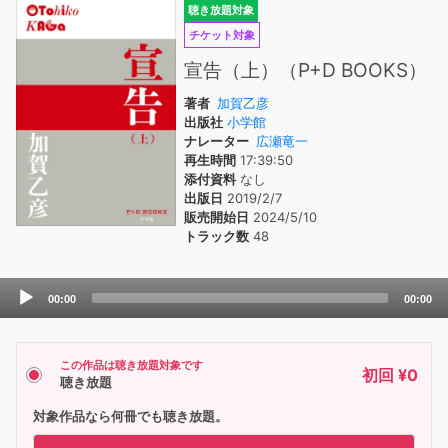
聴き放題対象
チケット対象
宣告（上）（P+D BOOKS）
著者
加賀乙彦
出版社
小学館
ナレーター
広瀬竜一
再生時間
17:39:50
添付資料
なし
出版日
2019/2/7
販売開始日
2024/5/10
トラック数
48
Audio
00:00
00:00
Player
この作品は聴き放題対象です
初回 ¥0
聴き放題
対象作品なら何冊でも聴き放題。