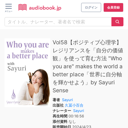
ログイン
会員登録
Vol58【ポジティブ心理学】
レジリアンスを「自分の価値
観」を使って育む方法 "Who
you are" makes the world a
better place「世界に自分軸
を輝かせよう」by Sayuri
Sense
著者
Sayuri
出版社
久冨小百合
ナレーター
Sayuri
再生時間
00:16:56
添付資料
なし
販売開始日
2024/4/23