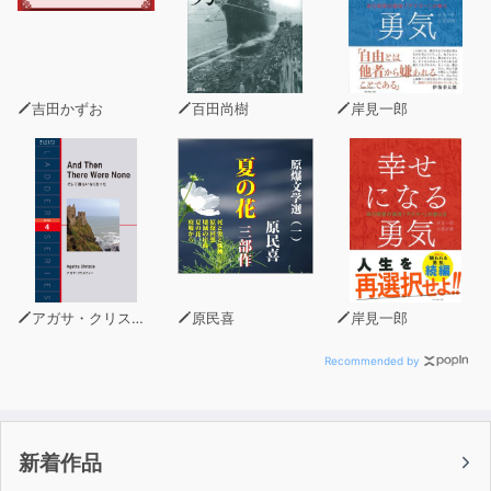
吉田かずお
百田尚樹
岸見一郎
アガサ・クリスティー
原民喜
岸見一郎
Recommended by
新着作品