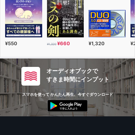
¥550
¥660
¥1,320
¥
¥1,320
オーディオブックで
すきま時間にインプット
スマホを使って かんたん再生、今すぐダウンロード