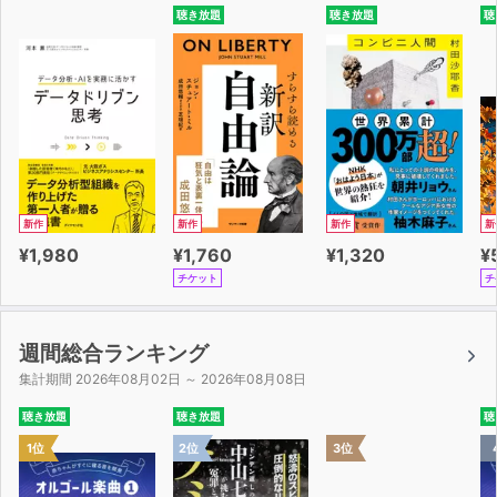
聴き放題
聴き放題
聴
新作
新作
新作
新
¥1,980
¥1,760
¥1,320
¥
チケット
チ
週間総合ランキング
集計期間 2026年08月02日 ～ 2026年08月08日
聴き放題
聴き放題
聴
1位
2位
3位