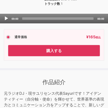
トラック数
1
Audio
00:00
00:00
Player
¥
165
通常価格
税込
購入する
作品紹介
元ラジオDJ・現サユリセンス代表Sayuriです！アイデン
ティティー（自分軸・使命）を輝かせて、世界基準の表現
力とコミュニケーション力をアップすることで、新しいグ