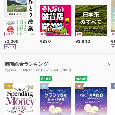
6.『すらいむで耳洗浄・耳ツボ押し（スライム・吐息）』
（12分30秒）
7.『げーむで対戦じゃ（ゲームコントローラーの音）』
（05分09秒）
8.『昔話、紅茶を飲みながら（雨音、沸騰音、茶葉のかき
まぜ、注ぐ音）』（17分26秒）
新作
新作
新作
新
9.『寝かしつけ（子守歌・心音）』（11分49秒）
¥2,200
¥330
¥2,640
¥
チケット
チ
■キャスト
相羽あいな
週間総合ランキング
集計期間 2026年07月30日 ～ 2026年08月05日
■イラスト
聴き放題
聴き放題
はすみ
1位
2位
3位
■シナリオ
東果