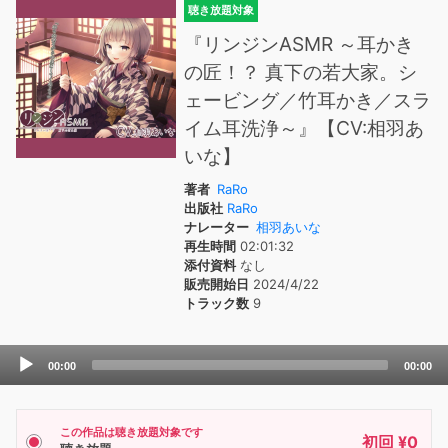
聴き放題対象
『リンジンASMR ～耳かき
の匠！？ 真下の若大家。シ
ェービング／竹耳かき／スラ
イム耳洗浄～』【CV:相羽あ
いな】
著者
RaRo
出版社
RaRo
ナレーター
相羽あいな
再生時間
02:01:32
添付資料
なし
販売開始日
2024/4/22
トラック数
9
Audio
00:00
00:00
Player
この作品は聴き放題対象です
初回 ¥0