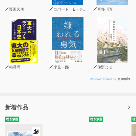
さらなる店の発展のために、最近は施術の際に、
藤沢久美
ロバート・B・チャルディーニ
喜多川泰
環境音や紅茶などを取り入れようと画策中。
見た目を利用した振る舞いで、相手をからかうくせがあ
る。
耳かき専門店の経営者の名に恥じないほど、耳かきの腕は
トップクラス。
【トラックリスト】
相澤理
岸見一郎
住野よる
1.『耳かき専門店のあの娘が訪ねてきた？（オープニン
グ）』（05分03秒）
Recommended by
2.『どらいへっどすぱ（吐息）』（12分20秒）
3.『しぇーびんぐ＆ふぇいすまっさーじじゃ（タオルを絞
る音、泡立て音、シェービング音)』（21分03秒）
新着作品
4.『匠の耳かき（右耳・～人生の先輩モードで甘やかす
～）』（17分25秒）
聴き放題
聴き放題
聴
5.『匠の耳かき（左耳・～ロリモードで甘やかす～）』
（18分47秒）