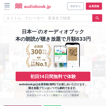
ログイン
会員登録
※
日本一
のオーディオブック
本の朗読が聴き放題で月額833円
初回14日間無料で体験
audiobook.jpは会員登録(無料)でお楽しみいただけます。
聴き放題プランはいつでも解約できます。
※日本マーケティングリサーチ機構2023年11月調べ
日本語オーディオブック書籍ラインナップ数調査