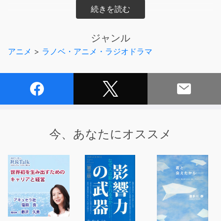
あなたもそこの常連だが、彼女が経営してるとは知らなか
った。
ジャンル
アニメ
>
ラノベ・アニメ・ラジオドラマ
しかし、ここ最近は耳かきはおろか、
家賃を滞納するほど、多忙な日々を送るあなた。
やっとのことで帰宅すると、丁度、家賃の催促にと
様子を見に来た彼女が、ボロボロなあなたの元を訪ねる。
今、あなたにオススメ
【ヒロイン紹介】
■大家
CV.相羽あいな
見た目は小さな女の子。中身はあなたよりもれっきとした
人生の大先輩。
また、今人気沸騰中の耳かき専門店『いやーしみん』の経
営者。