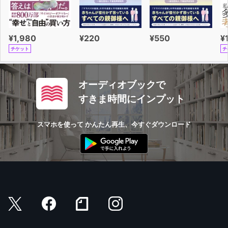
¥1,980
¥220
¥550
¥
チケット
チ
オーディオブックで
すきま時間にインプット
スマホを使って かんたん再生、今すぐダウンロード