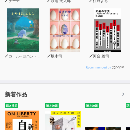
ゲーテ
渡邉 光太郎
住野よる
プレー塗装を含む環境音/ASMR差分有)
2.釣子に行くならまずは猫吠(釣子電鉄列車内環境
音/ASMR差分有)
3.貴方と歩く君ガ浜(君ガ浜砂浜環境音。砂遊び/ASMR差
分有)
4.スナメリウオッチング(イルカウォッチング船環境
音/ASMR差分有)
5.水平線の丸く見える丘展望館(展望スペース環境音。保
カール=ヨハン・エリーン（著）
坂木司
河合 雅司
湿ジェル塗り/ASMR差分有)
6.猫吠崎ホテルの足湯でぽかぽか(足湯環境音。タオルで
Recommended by
ごしごし/ASMR差分有)
7.右耳掻きと、両ふくらはぎのかっさマッサージ」(凡天
と耳掻きの正統派耳掻き。8.かっさマッサージ/ASMR差
新着作品
分有)
8.西瓜の左耳掻きと、顔かっさ」(凡天と耳掻きの正統派
聴き放題
聴き放題
聴き放題
聴
耳掻き。かっさマッサージ/ASMR差分有)
9.西瓜とうたたね(西瓜の寝息)
10.伊ヶ崎彩香さん様 Q&A トーク