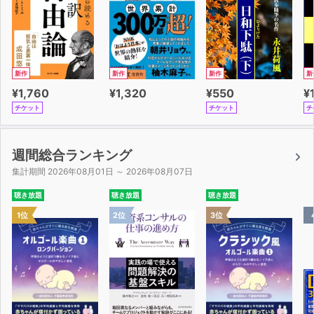
【スタッフ】
西瓜:伊ヶ崎綾香
イラスト:さより
新作
新作
新作
新
キャラクターデザイン:cura
¥1,760
¥1,320
¥550
¥
シナリオ:進行豹
チケット
チケット
チ
録音調整・音響効果・編集:新井健史(HMRエンターテイン
メント)
アシスタント:準々(HMRエンターテインメント)
週間総合ランキング
制作:レヱル・ロマネスク製作委員会
集計期間 2026年08月01日 ～ 2026年08月07日
収録:アストラルスタジオ
聴き放題
聴き放題
聴き放題
1位
2位
3位