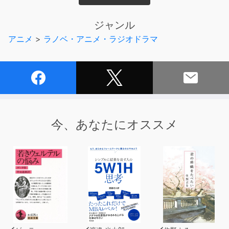
音を探し出して紹介する大役を担うことになるのは、普段
ジャンル
はその路線を走る列車の運転制御をサポートしている人
アニメ
>
ラノベ・アニメ・ラジオドラマ
形/人形型のモジュール、“レイルロオド”たち。
レイルロオド・サミットを終えた仲国国鉄のレイルロオ
ド、西瓜は、“先生”と呼ぶ彼女のマスターとともに、かつ
て大変に世話になったレイルロオド、アルジェ・マイネド
ライの暮らす、千刃県は釣子市を訪れます。
今、あなたにオススメ
理知的で、一見クールで、けれど貴方といるときは、ふわ
り柔らかな少女の顔を覗かせる──そんな西瓜との真夏の
音探しのひとときを、どうぞご堪能いただけますと幸いで
す。
【トラックリスト】
1.プロローグ。西瓜の自己紹介(中ノ町車庫での整備音、ス