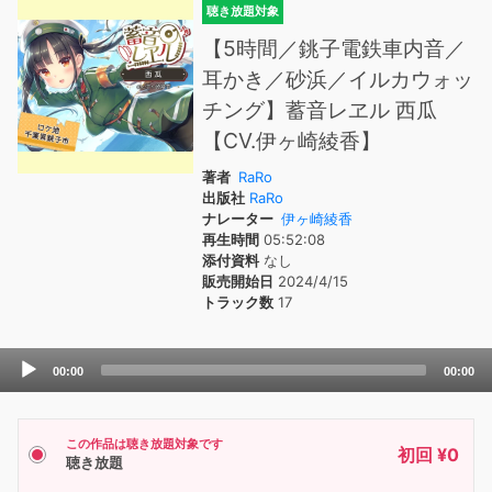
聴き放題対象
【5時間／銚子電鉄車内音／
耳かき／砂浜／イルカウォッ
チング】蓄音レヱル 西瓜
【CV.伊ヶ崎綾香】
著者
RaRo
出版社
RaRo
ナレーター
伊ヶ崎綾香
再生時間
05:52:08
添付資料
なし
販売開始日
2024/4/15
トラック数
17
Audio
00:00
00:00
Player
この作品は聴き放題対象です
初回 ¥0
聴き放題