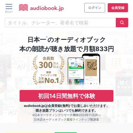
ログイン
会員登録
※
日本一
のオーディオブック
本の朗読が聴き放題で月額833円
初回14日間無料で体験
audiobook.jpは会員登録(無料)でお楽しみいただけます。
聴き放題プランはいつでも解約できます。
※日本マーケティングリサーチ機構2023年11月調べ
日本語オーディオブック書籍ラインナップ数調査