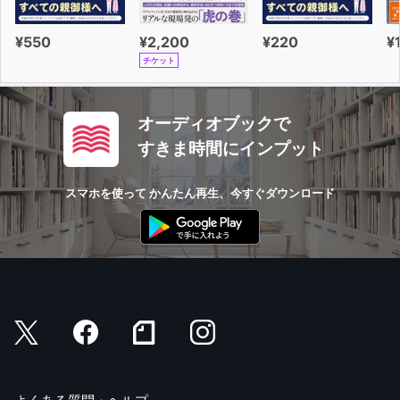
¥550
¥2,200
¥220
¥
チケット
オーディオブックで
すきま時間にインプット
スマホを使って かんたん再生、今すぐダウンロード