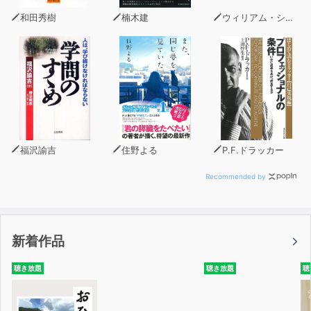
●素早く成果を出す「アジャイル仕事術」を構成するの
和田秀樹
楠木建
ウィリアム・シェイクスピア
は、次の5つの力だ。
1.構想力:独自の未来を構想する
2.俊敏力:素早くアウトプットを出す
3.適応力:環境に柔軟に対応する
4.連携力:特性の異なる人と協働する
5.共創力:コラボレーションして価値を生む
●業界という壁がこわれ、ルーチン業務が減り、プロジェ
福沢諭吉
住野よる
P.F.ドラッカー
クト単位の仕事が増えている。
またリモートワーク、フリーランスなど働き方も多様化し
Recommended by
ている。
これからの時代には、組織に依存するのではなく、一人ひ
とりが自立(自律)した真のプロフェッショナルになること
新着作品
が求められている。
そのために必要なマインド・スキル・働き方について解説
聴き放題
聴き放題
聴
する。