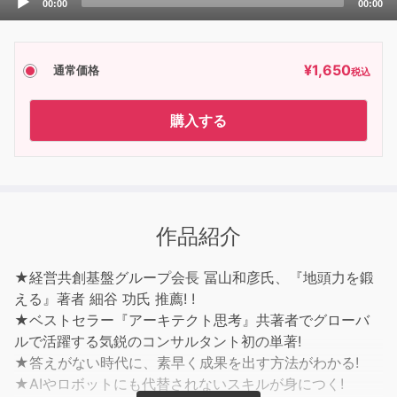
00:00
00:00
Player
¥
1,650
通常価格
税込
購入する
作品紹介
★経営共創基盤グループ会長 冨山和彦氏、『地頭力を鍛
える』著者 細谷 功氏 推薦! !
★ベストセラー『アーキテクト思考』共著者でグローバ
ルで活躍する気鋭のコンサルタント初の単著!
★答えがない時代に、素早く成果を出す方法がわかる!
★AIやロボットにも代替されないスキルが身につく!