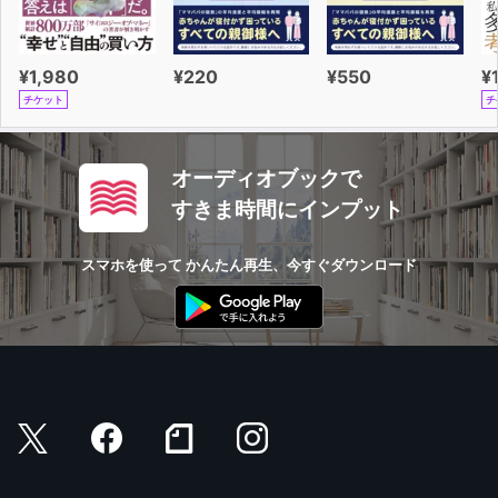
¥1,980
¥220
¥550
¥
チケット
チ
オーディオブックで
すきま時間にインプット
スマホを使って かんたん再生、今すぐダウンロード