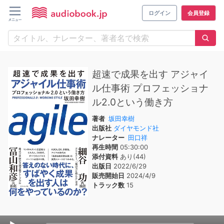
ログイン
会員登録
超速で成果を出す アジャイ
ル仕事術 プロフェッショナ
ル2.0という働き方
著者
坂田幸樹
出版社
ダイヤモンド社
ナレーター
田口祥
再生時間
05:30:00
添付資料
あり(44)
出版日
2022/6/29
販売開始日
2024/4/9
トラック数
15
Audio