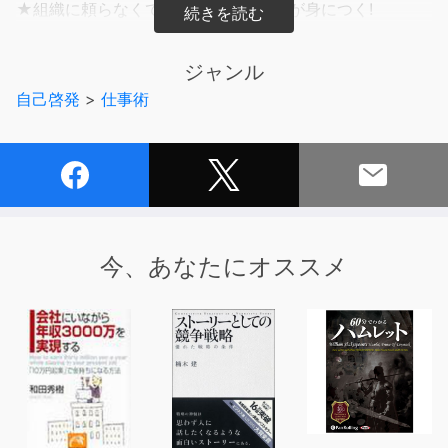
★組織に頼らなくても生きていける力が身につく!
★世界中の誰とでもコラボレーションして成果を出せる
力が身につく!
ジャンル
自己啓発
>
仕事術
●変化が激しく多様化する時代には、私たちの働き方にも
バージョンアップが求められる。
必要なのは答えのない時代に、素早く成果を出す仕事のや
り方だ。
●著者は、株式会社経営共創基盤(IGPI)共同経営者(パート
ナー)で、IGPIシンガポール取締役CEO。
今、あなたにオススメ
2013年にシンガポール法人を一人で立ち上げ、現在、8国
籍のメンバーと共に東南アジア全域で企業変革や新規事業
支援、政府機関へのアドバイス、事業投資などを行ってい
る。
本書は、著者が新人教育で使っているプログラムをベース
に、自身で培ったオリジナルのノウハウを付加した内容に
なっている。