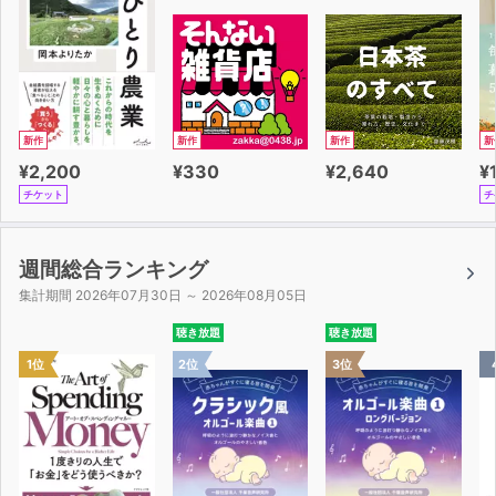
新作
新作
新作
新
¥2,200
¥330
¥2,640
¥
チケット
チ
週間総合ランキング
集計期間 2026年07月30日 ～ 2026年08月05日
聴き放題
聴き放題
1位
2位
3位