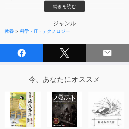
【主な内容】
ジャンル
◆ChatGPTの本質的なすごさはどこにあったのか？
教養
>
科学・IT・テクノロジー
◆衝撃の論文「Attention Is All You Need」が生み出した
もの
◆「電卓化するＡＩ」は何をもたらすのか？
◆OpenAI 最高経営責任者サム・アルトマンとはどんな人
物なのか?
◆OpenAIとマイクロソフトがGoogleの喉元に迫れたわけ
◆AIで激変するWord・EXCEL・PowerPoint
今、あなたにオススメ
◆次世代の覇権をもたらす大規模言語モデル（LLM）と
は？
◆メタ、グーグル、マイクロソフト...米国ビッグテックに
よるLLMの開発競争の行方
◆フェイクニュース社会を先駆けた「ダウンジャケット
を着たローマ教皇」
◆画像生成AIの作品を米国著作権局はどう判断したか？