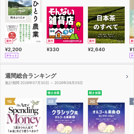
新作
新作
新作
新
¥2,200
¥330
¥2,640
¥
チケット
チ
週間総合ランキング
集計期間 2026年07月30日 ～ 2026年08月05日
聴き放題
聴き放題
1位
2位
3位