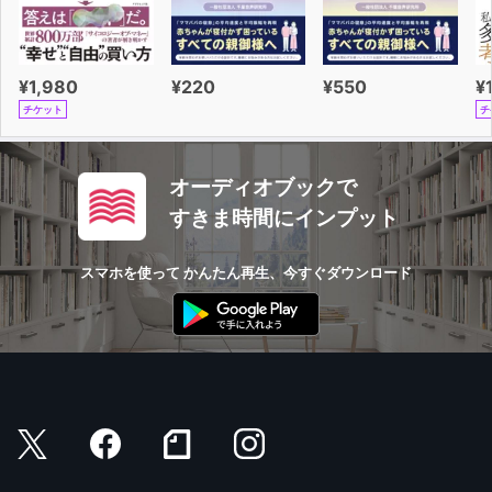
¥1,980
¥220
¥550
¥
チケット
チ
オーディオブックで
すきま時間にインプット
スマホを使って かんたん再生、今すぐダウンロード