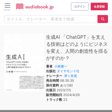
ログイン
会員登録
生成AI 「ChatGPT」を支え
る技術はどのようにビジネス
を変え、人間の創造性を揺る
がすのか？
著者
小林雅一
出版社
ダイヤモンド社
ナレーター
津々良篤
再生時間
08:35:35
添付資料
あり(36)
出版日
2023/7/5
販売開始日
2024/4/26
トラック数
23