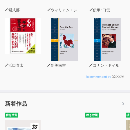
◆AI界のゴッドファーザー、ジェフリー・ヒントンの２つ
の懸念
紫式部
ウィリアム・シェイクスピア
伝承･口伝
浜口直太
新美南吉
コナン・ドイル
Recommended by
新着作品
聴き放題
聴き放題
聴