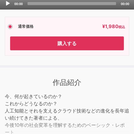
Audio
00:00
00:00
Player
¥
1,980
通常価格
税込
購入する
作品紹介
今、何が起きているのか？
これからどうなるのか？
人工知能とそれを支えるクラウド技術などの進化を長年追
い続けてきた著者による、
今後10年の社会変革を理解するためのベーシック・レポ
ート