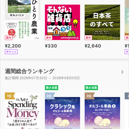
３章 エージェントの扉――会社のリソースを存分に使う
方法
会社とは牛肉のような存在である／会社のネガティブなイ
メージこそ、最高の武器になる／会社には右も左も人材と
いうリソースだらけ など
４章 習慣の扉――生き方、働き方を底上げする方法
新作
新作
新作
新
部下は育てなくていい／人には騙されていい／心という舞
¥2,200
¥330
¥2,640
¥
台にネガティブな感情を上げてはいけない など
チケット
チ
週間総合ランキング
集計期間 2026年07月30日 ～ 2026年08月05日
聴き放題
聴き放題
1位
2位
3位