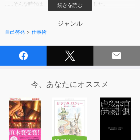
……そんな時代は、とうの昔に終わりました。
会社に所属して、会社の名前、お金、人脈、その他資源を
ジャンル
存分に使いながら自分で好きな仕事をつくって、自由に働
自己啓発
>
仕事術
く方法があります。
どんな会社にいても、考え方ひとつで会社員でも「自分の
仕事」を自由につくれるのです。
その働き方を本書では、「会社員３．０」と定義します。
平社員からコミックシーモアを立ち上げ、
会社にいながら連続して業界シェアＮｏ．１の会社を創業
今、あなたにオススメ
した社内起業家が、
不確実な時代だからこそ自由になれる会社員としての働き
方を説く！
役職も年次も関係なし！
やりたい仕事をつくって承認をもらう超・合理的な会社員
のすすめ！