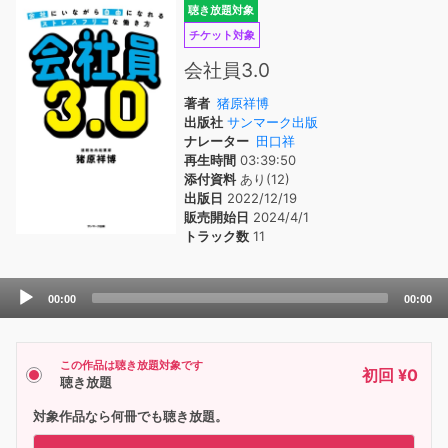
聴き放題対象
チケット対象
会社員3.0
著者
猪原祥博
出版社
サンマーク出版
ナレーター
田口祥
再生時間
03:39:50
添付資料
あり(12)
出版日
2022/12/19
販売開始日
2024/4/1
トラック数
11
Audio
00:00
00:00
Player
この作品は聴き放題対象です
初回 ¥0
聴き放題
対象作品なら何冊でも聴き放題。