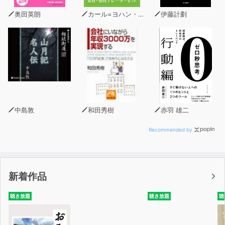
【本書では会社員を３段階に定義します】
奥田英朗
カール=ヨハン・エリーン
伊藤計劃
△会社員１．０
会社の命令で生活のために働く
◯会社員２．０
高給と権限を求めて社員同士で競争する
◎会社員３．０
会社と対等に自由に働く
【目次より】
中島敦
和田秀樹
赤羽 雄二
１章 カスタマイズの扉――自分好みの仕事で埋め尽くす
方法
Recommended by
自分のバケツを「面白い仕事」で満たせ／仕事はおいしく
料理してから食べていい／「つまらない仕事」を黙認して
はならない など
新着作品
２章 共感の扉――一人の人間として感情を動かす方法
「面白い仕事」を承認してもらう方法／相手の意見を否定
聴き放題
聴き放題
聴
してもやりたい仕事はできない／目指せ「黙認」！ 超現
実的な承認の取り方 など