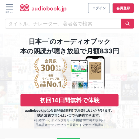
ログイン
会員登録
※
日本一
のオーディオブック
本の朗読が聴き放題で月額833円
初回14日間無料で体験
audiobook.jpは会員登録(無料)でお楽しみいただけます。
聴き放題プランはいつでも解約できます。
※日本マーケティングリサーチ機構2023年11月調べ
日本語オーディオブック書籍ラインナップ数調査