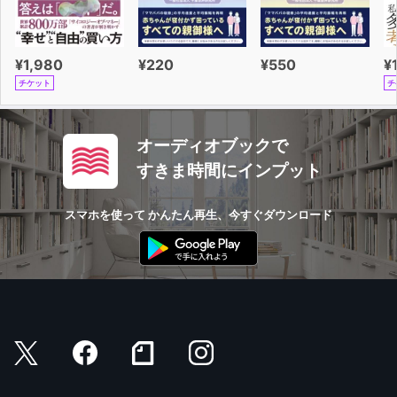
¥1,980
¥220
¥550
¥
チケット
チ
オーディオブックで
すきま時間にインプット
スマホを使って かんたん再生、今すぐダウンロード