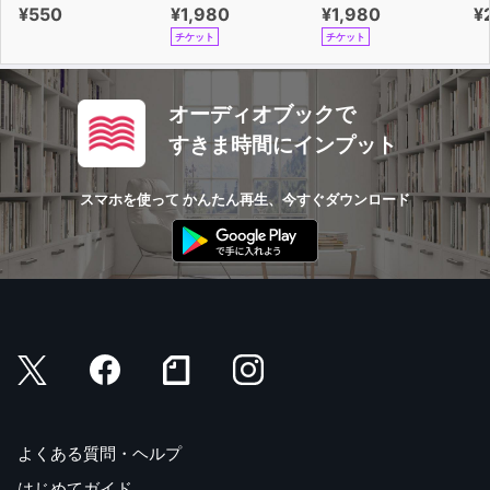
¥550
¥1,980
¥1,980
¥
チケット
チケット
オーディオブックで
すきま時間にインプット
スマホを使って かんたん再生、今すぐダウンロード
よくある質問・ヘルプ
はじめてガイド