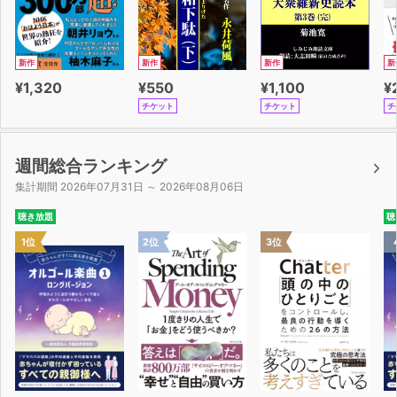
新作
新作
新作
新
¥1,320
¥550
¥1,100
¥
チケット
チケット
チ
週間総合ランキング
集計期間 2026年07月31日 ～ 2026年08月06日
聴き放題
聴
1位
2位
3位