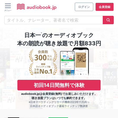
ログイン
会員登録
※
日本一
のオーディオブック
本の朗読が聴き放題で月額833円
初回14日間無料で体験
audiobook.jpは会員登録(無料)でお楽しみいただけます。
聴き放題プランはいつでも解約できます。
※日本マーケティングリサーチ機構2023年11月調べ
日本語オーディオブック書籍ラインナップ数調査