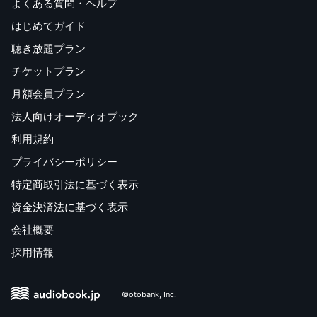
よくある質問・ヘルプ
はじめてガイド
聴き放題プラン
チケットプラン
月額会員プラン
法人向けオーディオブック
利用規約
プライバシーポリシー
特定商取引法に基づく表示
資金決済法に基づく表示
会社概要
採用情報
©otobank, Inc.