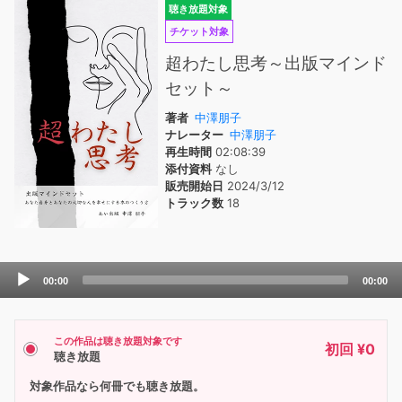
聴き放題対象
チケット対象
超わたし思考～出版マインド
セット～
著者
中澤朋子
ナレーター
中澤朋子
再生時間
02:08:39
添付資料
なし
販売開始日
2024/3/12
トラック数
18
Audio
00:00
00:00
Player
この作品は聴き放題対象です
初回 ¥0
聴き放題
対象作品なら何冊でも聴き放題。