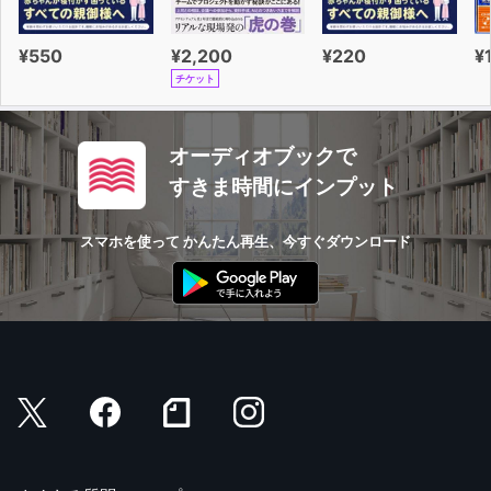
¥550
¥2,200
¥220
¥
チケット
オーディオブックで
すきま時間にインプット
スマホを使って かんたん再生、今すぐダウンロード