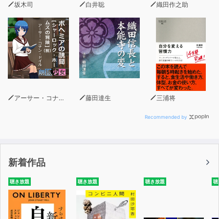
寅吉……下男
坂木司
白井聡
織田作之助
一楽齋楽之助……曲芸師
■用語集
輪鍵……ワカギ・ 輪状になっているかけがね。わかけが
ね。
びん憐……かわいそうに思うこと。あわれむこと。あわれ
アーサー・コナン・ドイル
藤田達生
三浦将
み。
嗜虐……シギャク・残虐な事がすきなこと。
Recommended by
蛾眉……ガビ・蛾の触角のような三日月形の、美しい女の
眉(まゆ)。転じて、美人。
参会……サンカイ・会合に参加すること。
新着作品
索引……サクイン・ある書物の中の語句や事項などを、容
易に探し出せるように抽出して一定の順序に配列し、その
聴き放題
聴き放題
聴き放題
聴
所在を示した表。 インデックス。
銘仙……メイセン・絣と呼ばれる手法を用いた平織りの絹
織物の一種です。