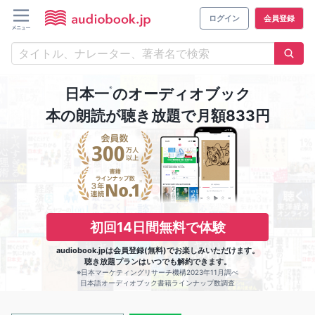
ログイン
会員登録
※
日本一
のオーディオブック
本の朗読が聴き放題で月額833円
初回14日間無料で体験
audiobook.jpは会員登録(無料)でお楽しみいただけます。
聴き放題プランはいつでも解約できます。
※日本マーケティングリサーチ機構2023年11月調べ
日本語オーディオブック書籍ラインナップ数調査