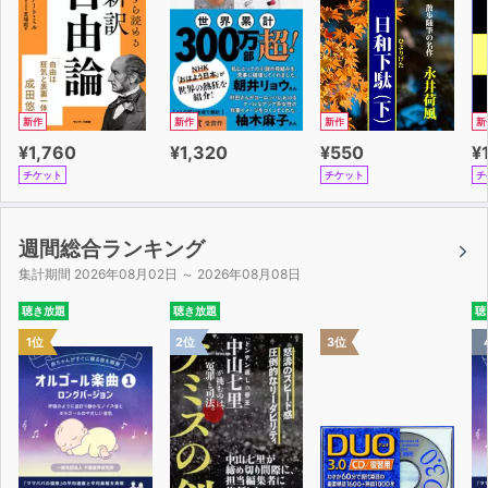
玲瓏……レイロウ・玉などが、さえたよい音で鳴るさま。
卯の刻半……七時
新作
新作
新作
新
¥1,760
¥1,320
¥550
¥
チケット
チケット
チ
週間総合ランキング
集計期間 2026年08月02日 ～ 2026年08月08日
聴き放題
聴き放題
聴
1位
2位
3位