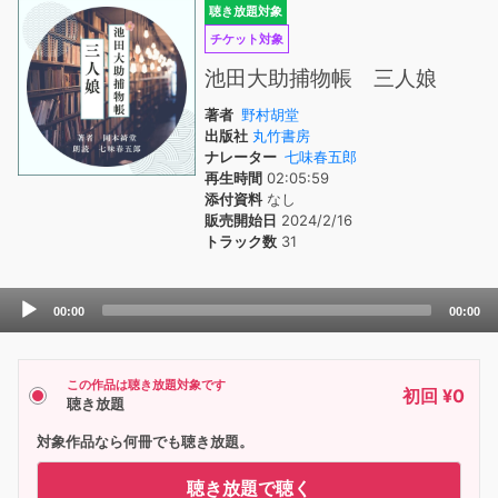
聴き放題対象
チケット対象
池田大助捕物帳 三人娘
著者
野村胡堂
出版社
丸竹書房
ナレーター
七味春五郎
再生時間
02:05:59
添付資料
なし
販売開始日
2024/2/16
トラック数
31
Audio
00:00
00:00
Player
この作品は聴き放題対象です
初回 ¥0
聴き放題
対象作品なら何冊でも聴き放題。
聴き放題で聴く