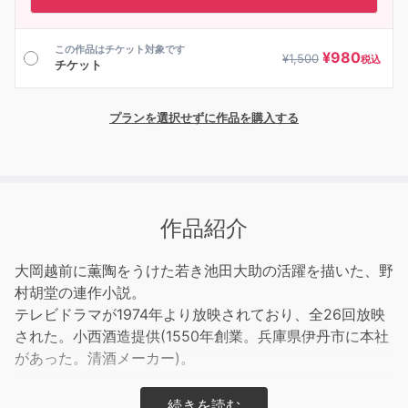
この作品はチケット対象です
¥
980
¥
1,500
税込
チケット
プランを選択せずに作品を購入する
作品紹介
大岡越前に薫陶をうけた若き池田大助の活躍を描いた、野
村胡堂の連作小説。
テレビドラマが1974年より放映されており、全26回放映
された。小西酒造提供(1550年創業。兵庫県伊丹市に本社
があった。清酒メーカー)。