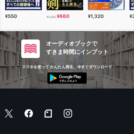
¥550
¥660
¥1,320
¥
¥1,320
オーディオブックで
すきま時間にインプット
スマホを使って かんたん再生、今すぐダウンロード