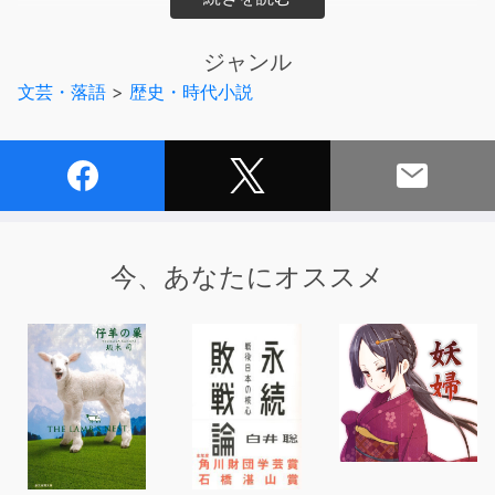
■登場人物
池田大助……名奉行大岡越前にみこまれて、訓育を受ける
ジャンル
お美濃……大助の許嫁的存在。軽業小屋あがりのいい女。
文芸・落語
>
歴史・時代小説
仙太郎……大助のつかう飴屋の少年
源太……御用聞きの四十男
勘次……下っぴき
石子伴作……大岡越前の配下の与力
三郎兵衞……井筒屋の主人。療養中
駒吉……井筒屋の小僧
今、あなたにオススメ
彌五郎……支配人
お幾……さぶろベえの姪
小八郎……甥
お半……三郎兵衞の妻、お喜久の姪
お銀……遠縁の娘
新太郎……井筒屋の跡取り。七歳
お吉……ばあや
千代松……手代