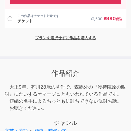
この作品はチケット対象です
¥
980
¥
1,500
税込
チケット
プランを選択せずに作品を購入する
作品紹介
大正9年。芥川28歳の著作で、森鴎外の『護持院原の敵
討』にたいするオマージュともいわれている作品です。
短編の名手によるちっとも仇討ちできない仇討ち話。
お聴きください。
ジャンル
文芸・落語
>
歴史・時代小説