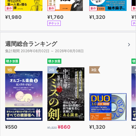
新作
新作
新作
新
¥1,980
¥1,760
¥1,320
¥
チケット
チ
週間総合ランキング
集計期間 2026年08月02日 ～ 2026年08月08日
聴き放題
聴き放題
聴
1位
2位
3位
¥550
¥660
¥1,320
¥
¥1,320