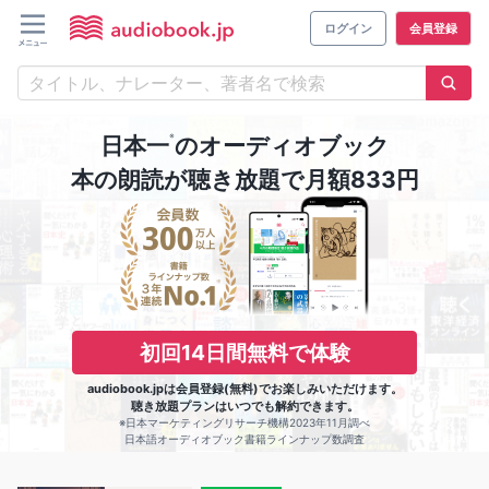
ログイン
会員登録
※
日本一
のオーディオブック
本の朗読が聴き放題で月額833円
初回14日間無料で体験
audiobook.jpは会員登録(無料)でお楽しみいただけます。
聴き放題プランはいつでも解約できます。
※日本マーケティングリサーチ機構2023年11月調べ
日本語オーディオブック書籍ラインナップ数調査