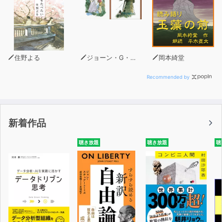
住野よる
ジョーン・G・ロビンソン
岡本綺堂
Recommended by
新着作品
聴き放題
聴き放題
聴