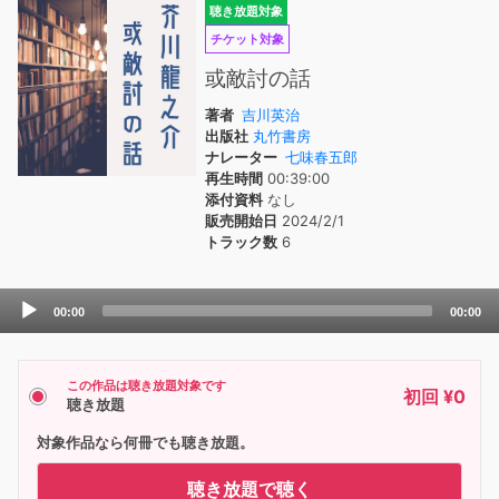
聴き放題対象
チケット対象
或敵討の話
著者
吉川英治
出版社
丸竹書房
ナレーター
七味春五郎
再生時間
00:39:00
添付資料
なし
販売開始日
2024/2/1
トラック数
6
Audio
00:00
00:00
Player
この作品は聴き放題対象です
初回 ¥0
聴き放題
対象作品なら何冊でも聴き放題。
聴き放題で聴く