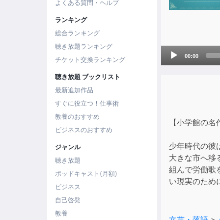
よくある質問・ヘルプ
ランキング
総合ランキング
聴き放題ランキング
Audio
00:00
チケット交換ランキング
Player
聴き放題 ブックリスト
最新追加作品
すぐに役立つ！仕事術
教養のおすすめ
【小学館の名
ビジネスのおすすめ
少年時代の彼
ジャンル
大きな市へ移
聴き放題
組んで労働歌
ポッドキャスト(月額)
い現実のため
ビジネス
自己啓発
教養
文芸・落語
>