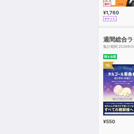
新作
¥1,760
チケット
週間総合ラ
集計期間 2026年0
聴き放題
1位
¥550