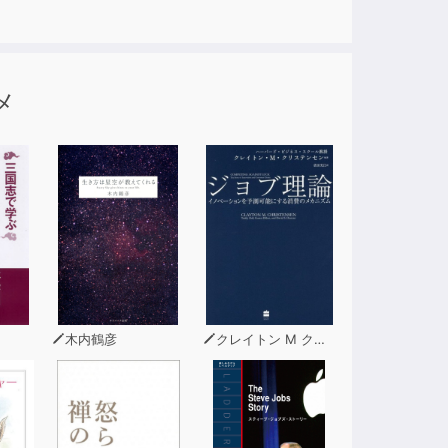
メ
木内鶴彦
クレイトン M クリステンセン