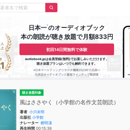
※
日本一
のオーディオブック
本の朗読が聴き放題で月額833円
初回14日間無料で体験
audiobook.jpは会員登録(無料)でお楽しみいただけます。
聴き放題プランはいつでも解約できます。
※日本マーケティングリサーチ機構2023年11月調べ
日本語オーディオブック書籍ラインナップ数調査
聴き放題対象
風はささやく（小学館の名作文芸朗読）
著者
小川未明
出版社
小学館
ナレーター
郷明凜
再生時間
00:15:39