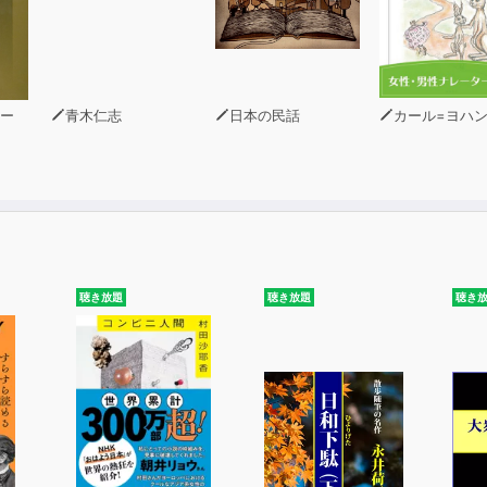
ー
青木仁志
日本の民話
カール=ヨハン・エリ
聴き放題
聴き放題
聴き