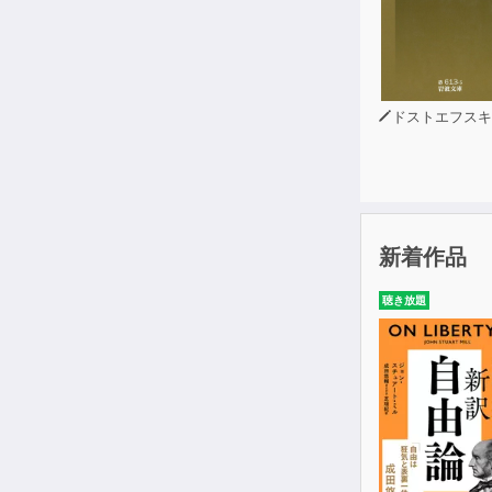
ドストエフスキ
新着作品
聴き放題