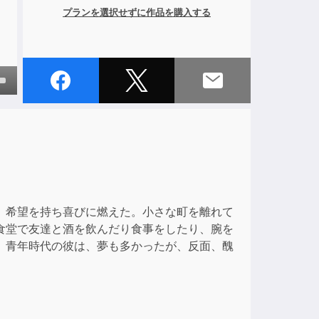
プランを選択せずに作品を購入する
own
ase
ase
e.
、希望を持ち喜びに燃えた。小さな町を離れて
食堂で友達と酒を飲んだり食事をしたり、腕を
、青年時代の彼は、夢も多かったが、反面、醜