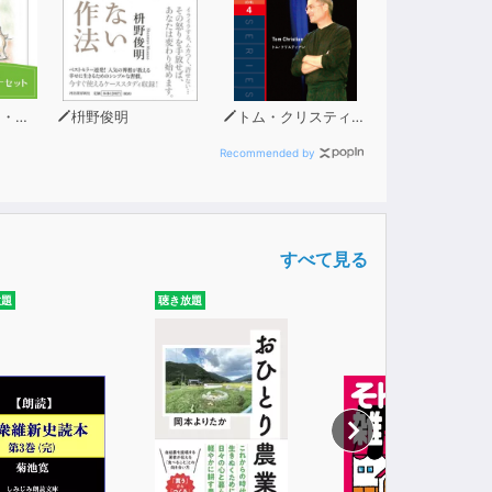
ーン
枡野俊明
トム・クリスティアン
Recommended by
すべて見る
放題
聴き放題