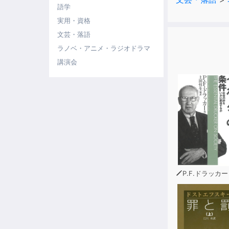
語学
実用・資格
文芸・落語
ラノベ・アニメ・ラジオドラマ
講演会
P.F.ドラッカー