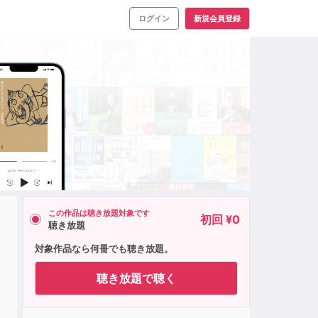
ログイン
新規会員登録
この作品は聴き放題対象です
初回 ¥0
聴き放題
対象作品なら何冊でも聴き放題。
聴き放題で聴く