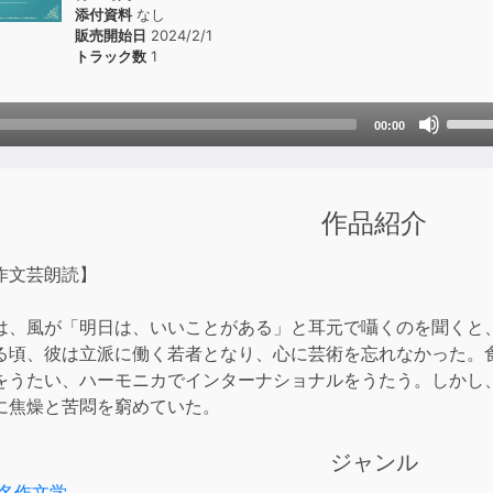
添付資料
なし
販売開始日
2024/2/1
トラック数
1
Use
00:00
Up/D
Arrow
keys
作品紹介
to
incre
or
作文芸朗読】
decre
volum
は、風が「明日は、いいことがある」と耳元で囁くのを聞くと
る頃、彼は立派に働く若者となり、心に芸術を忘れなかった。
をうたい、ハーモニカでインターナショナルをうたう。しかし
に焦燥と苦悶を窮めていた。
ジャンル
名作文学