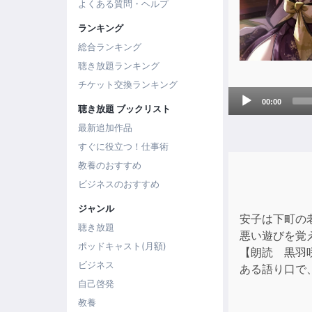
よくある質問・ヘルプ
ランキング
総合ランキング
聴き放題ランキング
チケット交換ランキング
Audio
00:00
聴き放題 ブックリスト
Player
最新追加作品
すぐに役立つ！仕事術
教養のおすすめ
ビジネスのおすすめ
ジャンル
安子は下町の
聴き放題
悪い遊びを覚
ポッドキャスト(月額)
【朗読 黒羽
ビジネス
ある語り口で
自己啓発
教養