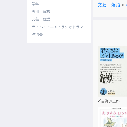
語学
文芸・落語
>
実用・資格
文芸・落語
ラノベ・アニメ・ラジオドラマ
講演会
吉野源三郎