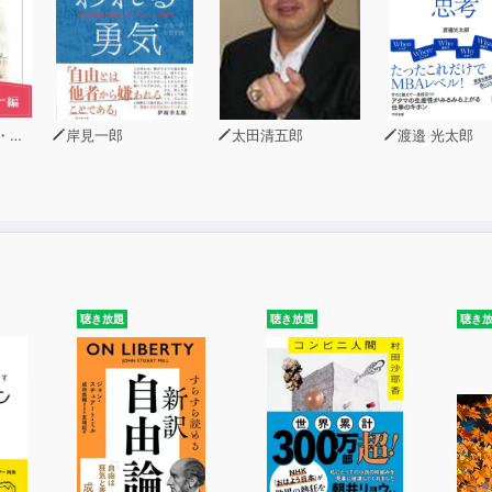
ーン
岸見一郎
太田清五郎
渡邉 光太郎
聴き放題
聴き放題
聴き