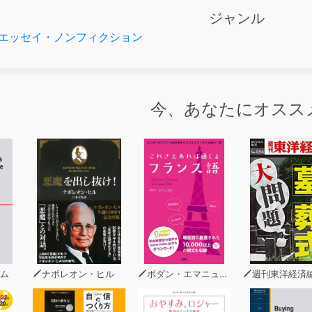
と
ジャンル
をかけずに幸せになる
エッセイ・ノンフィクション
の味
生
今、あなたにオスス
ム
ナポレオン・ヒル
ボダン・エマニュエル
週刊東洋経済