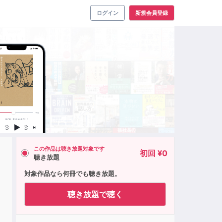
ログイン
新規会員登録
この作品は聴き放題対象です
初回 ¥0
聴き放題
対象作品なら何冊でも聴き放題。
聴き放題で聴く