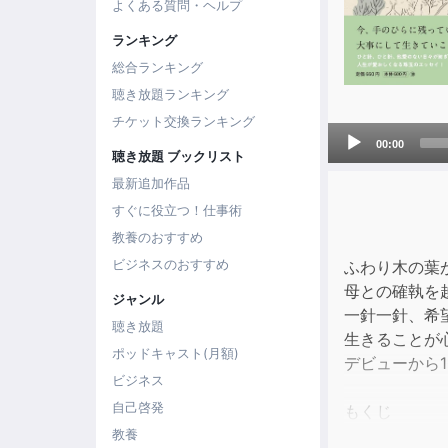
よくある質問・ヘルプ
ランキング
総合ランキング
聴き放題ランキング
チケット交換ランキング
Audio
00:00
聴き放題 ブックリスト
Player
最新追加作品
すぐに役立つ！仕事術
教養のおすすめ
ビジネスのおすすめ
ふわり木の葉
母との確執を
ジャンル
一針一針、希
聴き放題
生きることが
ポッドキャスト(月額)
デビューから1
ビジネス
自己啓発
もくじ
第1章 日曜日
教養