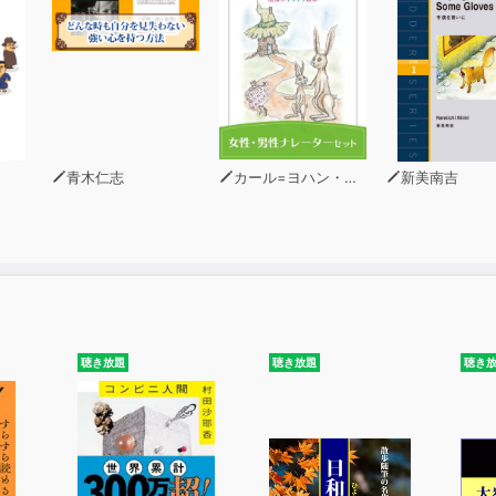
青木仁志
カール=ヨハン・エリーン
新美南吉
聴き放題
聴き放題
聴き