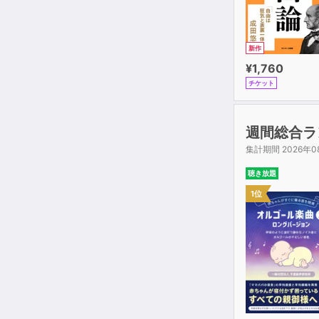
新作
¥1,760
チケット
週間総合ラ
集計期間 2026年0
聴き放題
1位