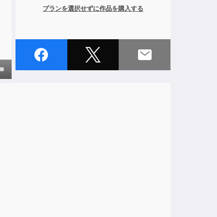
プランを選択せずに作品を購入する
own
ase
ase
e.