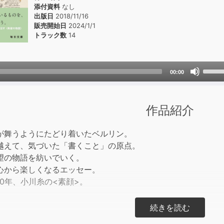
添付資料
なし
出版日
2018/11/16
販売開始日
2024/1/1
トラック数
14
Use
00:00
Up/D
Arrow
keys
作品紹介
to
incre
が舞うようにたどり着いたベルリン。
or
越えて、気づいた「書くこと」の原点。
decre
望の物語を紡いでいく。
volum
心から楽しくなるエッセー。
0年、小川糸の<素顔>。
の静けさ