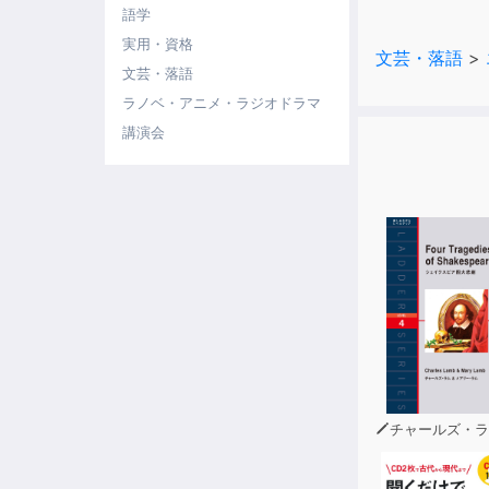
第2章 母のこ
語学
第3章 お金
実用・資格
文芸・落語
>
第4章 わが家
文芸・落語
第5章 双六人
ラノベ・アニメ・ラジオドラマ
講演会
チャールズ・ラ