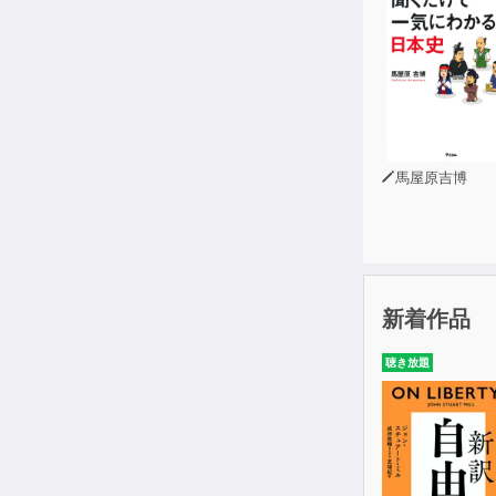
馬屋原吉博
新着作品
聴き放題