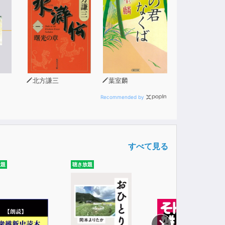
北方謙三
葉室麟
Recommended by
すべて見る
放題
聴き放題