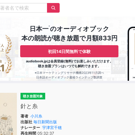
※
日本一
のオーディオブック
本の朗読が聴き放題で月額833円
初回14日間無料で体験
audiobook.jpは会員登録(無料)でお楽しみいただけます。
聴き放題プランはいつでも解約できます。
※日本マーケティングリサーチ機構2023年11月調べ
日本語オーディオブック書籍ラインナップ数調査
聴き放題対象
針と糸
著者
小川糸
出版社
毎日新聞出版
ナレーター
宇津宮千穂
再生時間
05:32:37