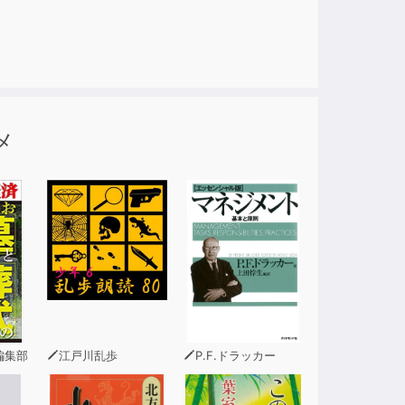
メ
編集部
江戸川乱歩
P.F.ドラッカー