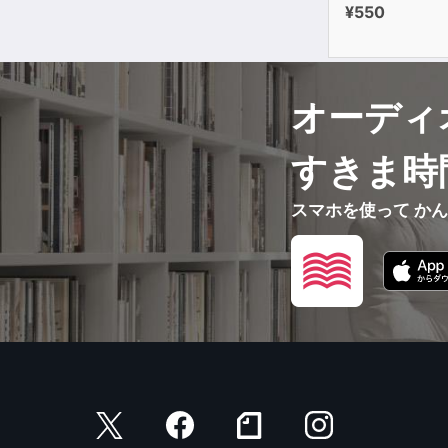
¥550
オーディ
すきま時
スマホを使って か