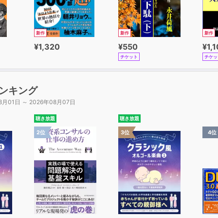
新作
新作
新作
¥1,320
¥550
¥1,
チケット
チケッ
ンキング
8月01日 ～ 2026年08月07日
聴き放題
聴き放題
2位
3位
4位