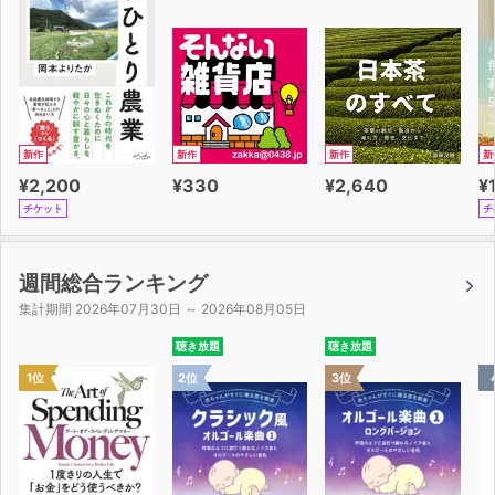
新作
新作
新作
新
¥2,200
¥330
¥2,640
¥
チケット
チ
週間総合ランキング
集計期間 2026年07月30日 ～ 2026年08月05日
聴き放題
聴き放題
1位
2位
3位