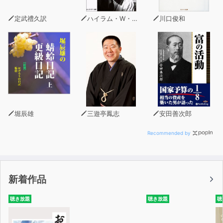
05：一人死ぬと十日以内にあと二人死ぬ。自分の町内だ
けに伝わっていた言い伝えを怪談会で話したところ…呪い
定武禮久訳
ハイラム・W・スミス
川口俊和
の作り方
06：家業の神職修行のため派遣された神社。宮司の子供
のこっくりさん遊びのお膳立てまでさせられていたのだ
が…呼ばれた狐
07：「あの話、障ります？」 怪談本の編集者からかか
ってきた1本の電話。そう聞いてきた理由を聞いてみる
と…31番目の話
08：Iさんのライフワーク。それはタブーを侵した結果を
堀辰雄
三遊亭鳳志
安田善次郎
身をもって試すことだった…食い合わせ
Recommended by
新着作品
聴き放題
聴き放題
聴