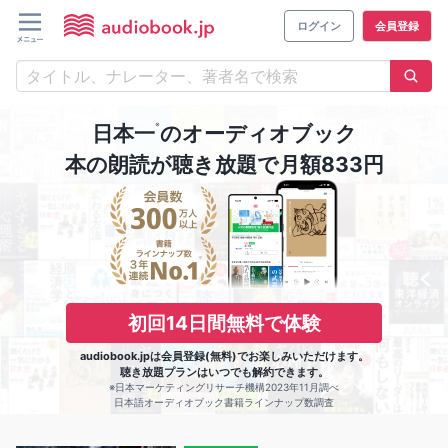
ログイン
会員登録
※
日本一
のオーディオブック
本の朗読が聴き放題で月額833円
初回14日間無料で体験
audiobook.jpは会員登録(無料)でお楽しみいただけます。
聴き放題プランはいつでも解約できます。
※日本マーケティングリサーチ機構2023年11月調べ
日本語オーディオブック書籍ラインナップ数調査