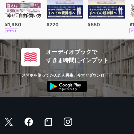
¥1,980
¥220
¥550
¥
チケット
チ
オーディオブックで
すきま時間にインプット
スマホを使って かんたん再生、今すぐダウンロード