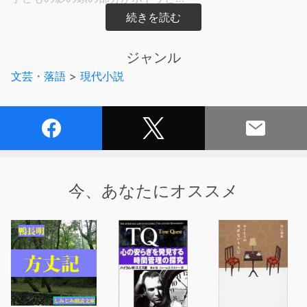
人が置かれたポジションによって
怪異は違った貌を見せる…
ジャンル
「異職怪談」を著し、多様な職業別怪談を集める怪談作家
文芸・落語
>
現代小説
が
一癖も二癖もある皮肉の効いた怪異譚を語る！
【収録エピソード】
01：案内人・蜃気楼龍玉による正木信太郎ご紹介
02：一人で入店したにもかかわらず二人分のラーメンが
運ばれる。それは〝ある条件〟が揃ったときに起こるとい
今、あなたにオススメ
うのだが…塩ラーメン
03：日雇いのごみ処理場での仕分け作業。暑さにぼんや
りしていると、ベルトコンベアーから異様なものが運ばれ
てきて…ゴミ処理場
04：勢いで借りた古民家に店舗を移した古物商のIさん。
初めは気付かなかった備え付けの年代物の風鈴を来る客ご
とに見せていたが…南部風鈴