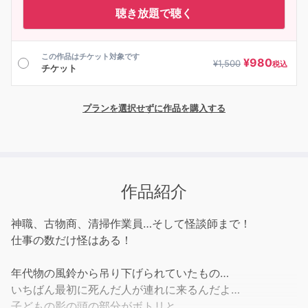
聴き放題で聴く
この作品はチケット対象です
¥
980
¥
1,500
税込
チケット
プランを選択せずに作品を購入する
作品紹介
神職、古物商、清掃作業員…そして怪談師まで！
仕事の数だけ怪はある！
年代物の風鈴から吊り下げられていたもの…
いちばん最初に死んだ人が連れに来るんだよ…
子どもの影の頭の部分がボトリと…