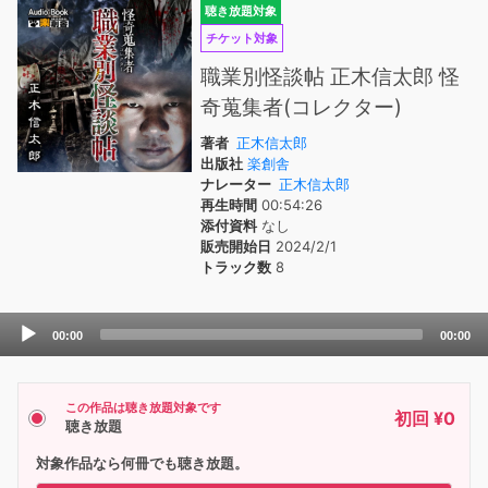
聴き放題対象
チケット対象
職業別怪談帖 正木信太郎 怪
奇蒐集者(コレクター)
著者
正木信太郎
出版社
楽創舎
ナレーター
正木信太郎
再生時間
00:54:26
添付資料
なし
販売開始日
2024/2/1
トラック数
8
Audio
00:00
00:00
Player
この作品は聴き放題対象です
初回 ¥0
聴き放題
対象作品なら何冊でも聴き放題。