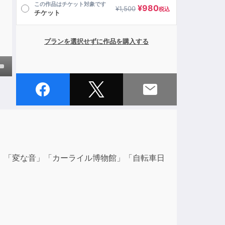
この作品はチケット対象です
¥
980
¥
1,500
税込
チケット
プランを選択せずに作品を購入する
own
ase
ase
」「変な音」「カーライル博物館」「自転車日
e.