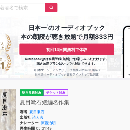
※
日本一
のオーディオブック
本の朗読が聴き放題で月額833円
初回14日間無料で体験
audiobook.jpは会員登録(無料)でお楽しみいただけます。
聴き放題プランはいつでも解約できます。
※日本マーケティングリサーチ機構2023年11月調べ
日本語オーディオブック書籍ラインナップ数調査
聴き放題対象
チケット対象
夏目漱石短編名作集
著者
夏目漱石
出版社
読人舎
ナレーター
伊藤治明
再生時間
05:31:49