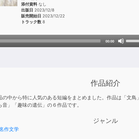
添付資料
なし
出版日
2023/12/8
販売開始日
2023/12/22
トラック数
8
Use
00:00
Up/D
Arrow
keys
to
incre
作品紹介
or
decre
品の中から特に人気のある短編をまとめました。作品は「文鳥
volum
ら音」「趣味の遺伝」の６作品です。
ジャンル
名作文学