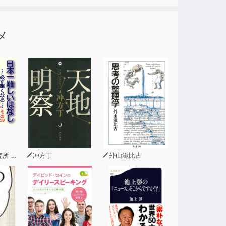
メ
問 青木幹和
冲方丁
外山滋比古