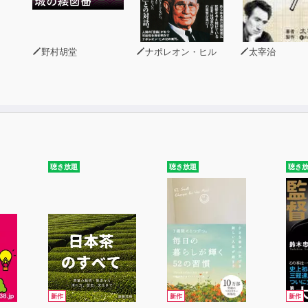
野村胡堂
ナポレオン・ヒル
太宰治
聴き放題
聴き放題
聴き
新作
新作
新作