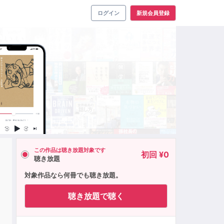
ログイン
新規会員登録
この作品は聴き放題対象です
初回 ¥0
聴き放題
対象作品なら何冊でも聴き放題。
聴き放題で聴く