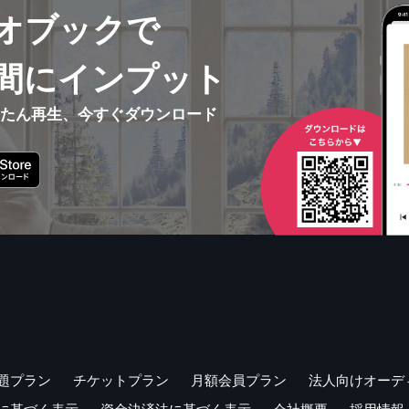
オブックで
間にインプット
んたん再生、今すぐダウンロード
題プラン
チケットプラン
月額会員プラン
法人向けオーデ