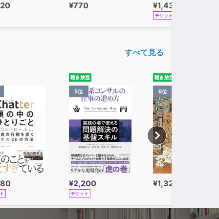
320
¥770
¥1,430
チケット
すべて見る
聴き放題
聴き放題
5位
6位
980
¥2,200
¥1,320
ト
チケット