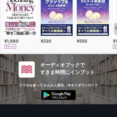
¥1,980
¥220
¥550
¥
チケット
チ
オーディオブックで
すきま時間にインプット
スマホを使って かんたん再生、今すぐダウンロード