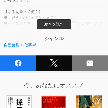
【ゆる副業って何？】
●「好き」がお金になります
●パソコンとネット環境があれば元手0円ではじめること
ができます
●時間や場所に拘束されません
ジャンル
●プライベートと両立できます
自己啓発
>
仕事術
【オンライン事務って何？】
●自宅でインターネットを通じて事務作業をするお仕事で
す
●好きなときに自由に働けます
●仕事にブランクがあってもすぐできます
●特別なスキルは必要ありません
今、あなたにオススメ
【こんな方にオススメ！】
「副業をはじめたいけど、アルバイトのように時間や場所
に縛られたくない」