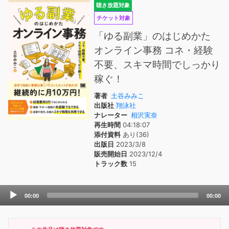
聴き放題対象
チケット対象
「ゆる副業」のはじめかた
オンライン事務 コネ・経験
不要、スキマ時間でしっかり
稼ぐ！
著者
土谷みみこ
出版社
翔泳社
ナレーター
相沢実奈
再生時間
04:18:07
添付資料
あり(36)
出版日
2023/3/8
販売開始日
2023/12/4
トラック数
15
Audio
00:00
00:00
Player