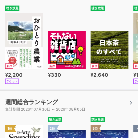
忙しい会社員や主婦でもできるように、空いた時間でうま
聴き放題
聴き放題
聴
く仕事を進める方法を教えています。
本業もプライベートも充実させつつ、回り道せずに最短ル
ートで稼げる人になりましょう。
【目次】
第1章 オンライン事務で「ゆる副業」をはじめよう
第2章 オンライン事務として働く前の準備
第3章 まずは単発の仕事からはじめてみよう
新作
新作
新作
新
第4章 長期契約に挑戦しよう
¥2,200
¥330
¥2,640
¥
第5章 オンライン事務の基本姿勢と仕事を円滑に進めるコ
チケット
チ
ミュニケーション
第6章 オンラインでうまく仕事を進める方法
第7章 さらなる報酬を求めて1人社長・個人事業主と働こ
週間総合ランキング
う
集計期間 2026年07月30日 ～ 2026年08月05日
第8章 楽しく稼ぐための7つのルール
聴き放題
聴き放題
1位
2位
3位