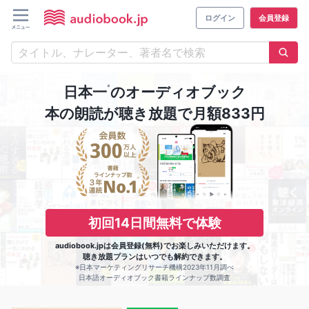
ログイン
会員登録
※
日本一
のオーディオブック
本の朗読が聴き放題で月額833円
初回14日間無料で体験
audiobook.jpは会員登録(無料)でお楽しみいただけます。
聴き放題プランはいつでも解約できます。
※日本マーケティングリサーチ機構2023年11月調べ
日本語オーディオブック書籍ラインナップ数調査