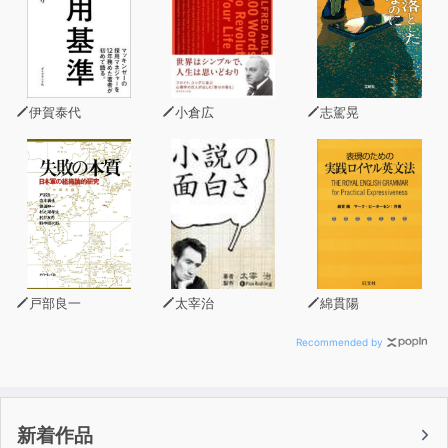
「最初はコストをかけずに稼ぎたい」
「お金は稼ぎたいけど、自由な時間も大事！」
自宅で手軽に副業をはじめたいという方に向けた、オンラ
インの事務で稼ぐための本です。
伊賀泰代
小倉広
志駕晃
副業に使える時間が不規則、安定して収入を得たい、地方
や海外に住んでいて希望の勤め先がない……という方には
オンライン事務がぴったりです。
パソコンとネット環境があれば未経験の方でもはじめるこ
とができます。
本書では、オンライン事務のスペシャリスト「オンライン
秘書」として600人以上を育成してきた著者が、クライア
戸部良一
太宰治
綿貫陽
ントとの付き合い方や作業をスムーズに進めるコツ、仕事
の獲得方法など自宅で事務作業を進めるコツを丁寧に教え
Recommended by
ます。
副業がはじめての方はもちろん、事務の仕事をやったこと
がない方も安心です。
新着作品