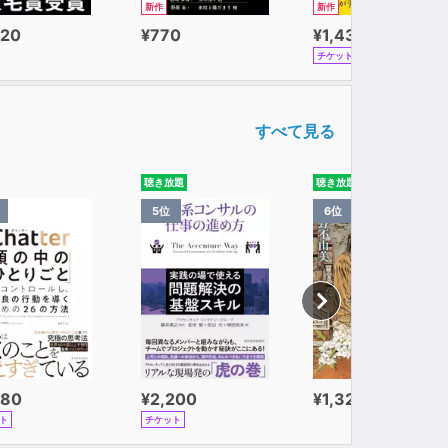
新作
新作
320
¥770
¥1,430
チケット
すべて見る
聴き放題
聴き放題
5位
6位
980
¥2,200
¥1,320
ト
チケット