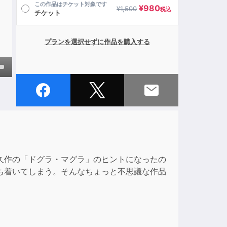
この作品はチケット対象です
¥
980
¥
1,500
税込
チケット
プランを選択せずに作品を購入する
own
ase
ase
久作の「ドグラ・マグラ」のヒントになったの
e.
ち着いてしまう。そんなちょっと不思議な作品