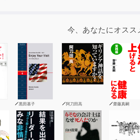
今、あなたにオスス
黒田基子
阿刀田高
齋藤真嗣