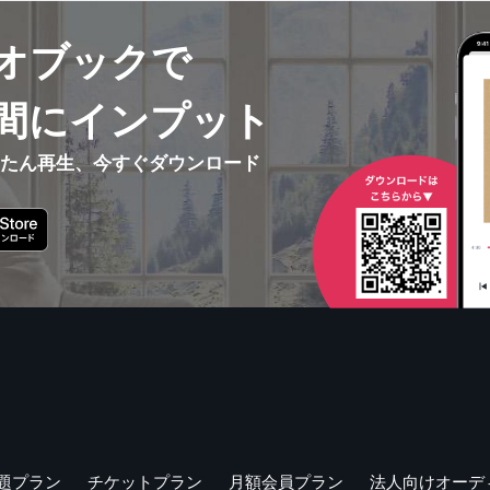
オブックで
間にインプット
んたん再生、今すぐダウンロード
題プラン
チケットプラン
月額会員プラン
法人向けオーデ