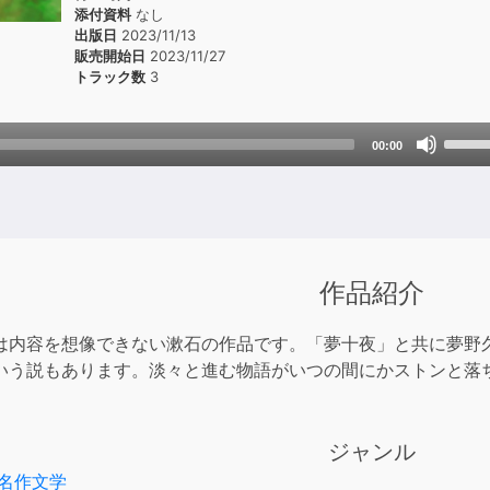
添付資料
なし
出版日
2023/11/13
販売開始日
2023/11/27
トラック数
3
Use
00:00
Up/D
Arrow
keys
to
incre
作品紹介
or
decre
は内容を想像できない漱石の作品です。「夢十夜」と共に夢野
volum
いう説もあります。淡々と進む物語がいつの間にかストンと落
。
ジャンル
名作文学