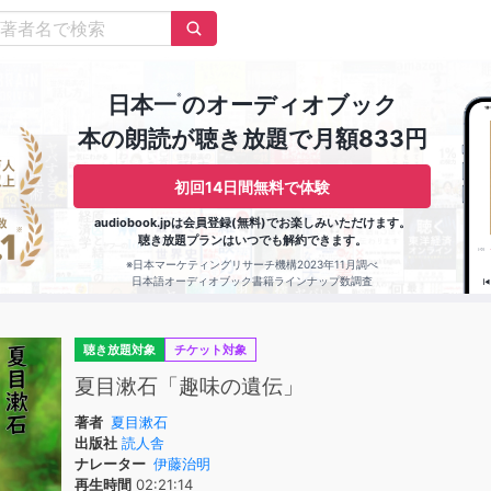
※
日本一
のオーディオブック
本の朗読が聴き放題で月額833円
初回14日間無料で体験
audiobook.jpは会員登録(無料)でお楽しみいただけます。
聴き放題プランはいつでも解約できます。
※日本マーケティングリサーチ機構2023年11月調べ
日本語オーディオブック書籍ラインナップ数調査
聴き放題対象
チケット対象
夏目漱石「趣味の遺伝」
著者
夏目漱石
出版社
読人舎
ナレーター
伊藤治明
再生時間
02:21:14