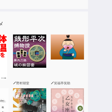
メ
野村胡堂
笑福亭笑助