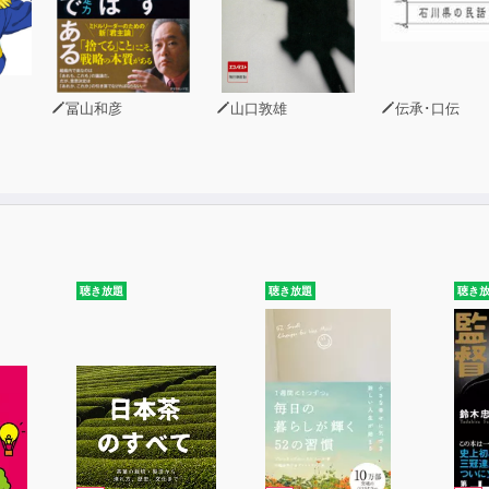
冨山和彦
山口敦雄
伝承･口伝
聴き放題
聴き放題
聴き