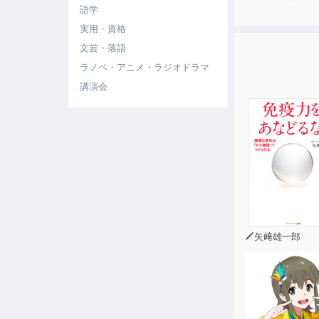
語学
実用・資格
文芸・落語
ラノベ・アニメ・ラジオドラマ
講演会
矢﨑雄一郎