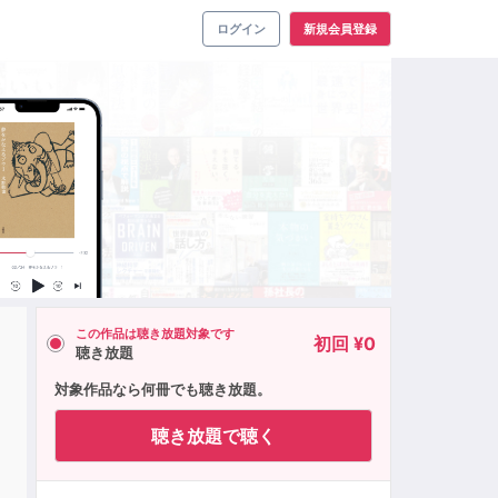
ログイン
新規会員登録
この作品は聴き放題対象です
初回 ¥0
聴き放題
対象作品なら何冊でも聴き放題。
聴き放題で聴く