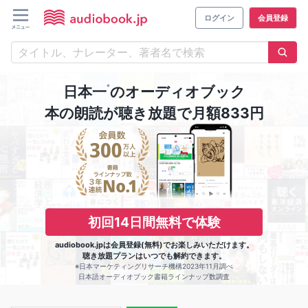
ログイン
会員登録
※
日本一
のオーディオブック
本の朗読が聴き放題で月額833円
初回14日間無料で体験
audiobook.jpは会員登録(無料)でお楽しみいただけます。
聴き放題プランはいつでも解約できます。
※日本マーケティングリサーチ機構2023年11月調べ
日本語オーディオブック書籍ラインナップ数調査