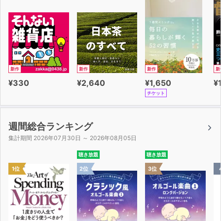
新作
新作
新作
新
¥330
¥2,640
¥1,650
¥
チケット
週間総合ランキング
集計期間 2026年07月30日 ～ 2026年08月05日
聴き放題
聴き放題
1位
2位
3位