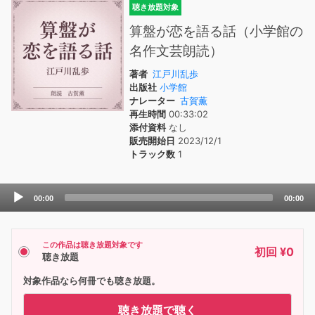
聴き放題対象
算盤が恋を語る話（小学館の
名作文芸朗読）
著者
江戸川乱歩
出版社
小学館
ナレーター
古賀薫
再生時間
00:33:02
添付資料
なし
販売開始日
2023/12/1
トラック数
1
Audio
00:00
00:00
Player
この作品は聴き放題対象です
初回 ¥0
聴き放題
対象作品なら何冊でも聴き放題。
聴き放題で聴く