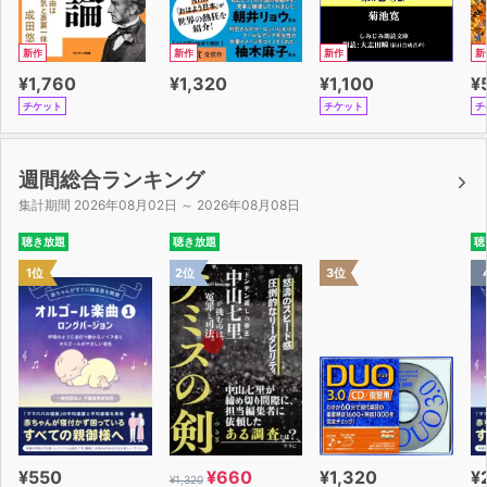
新作
新作
新作
新
¥1,760
¥1,320
¥1,100
¥
チケット
チケット
チ
週間総合ランキング
集計期間 2026年08月02日 ～ 2026年08月08日
聴き放題
聴き放題
聴
1位
2位
3位
¥550
¥660
¥1,320
¥
¥1,320