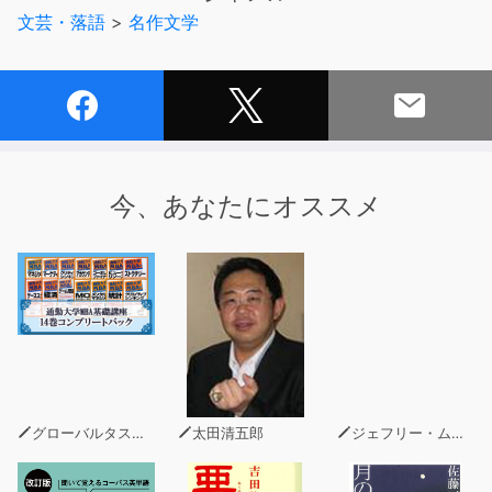
は約束の場所に現れなかった。しかし翌日、S子の算盤に
文芸・落語
>
名作文学
「行きます」とメッセージが表示されていた。Tは大喜び
するのだが……。
今、あなたにオススメ
グローバルタスクフォース(著)
太田清五郎
ジェフリー・ムーア