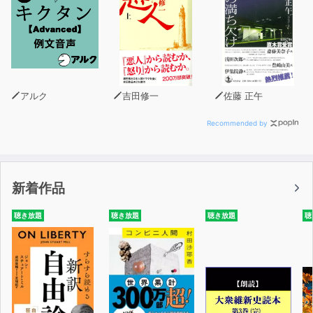
アルク
吉田修一
佐藤 正午
Recommended by
新着作品
聴き放題
聴き放題
聴き放題
聴