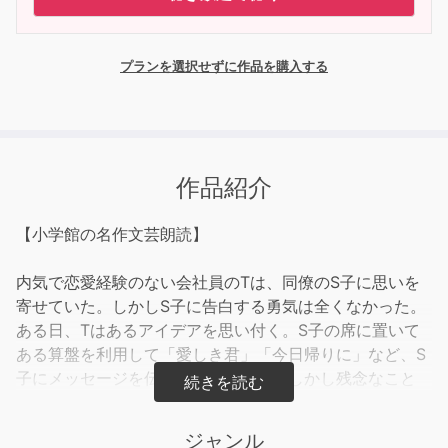
プランを選択せずに作品を購入する
作品紹介
【小学館の名作文芸朗読】
内気で恋愛経験のない会社員のTは、同僚のS子に思いを
寄せていた。しかしS子に告白する勇気は全くなかった。
ある日、Tはあるアイデアを思い付く。S子の席に置いて
ある算盤を利用して「愛しき君」「今日帰りに」など、S
子にメッセージを伝えるようにした。しかし残念なこと
に、S子からは何の反応もなかった。そこでTは、遊園地
での待ち合わせを提案することに。待ち合わせ当日、S子
ジャンル