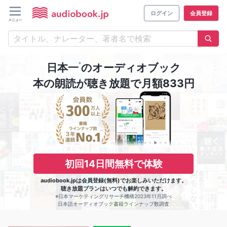
ログイン
会員登録
※
日本一
のオーディオブック
本の朗読が聴き放題で月額833円
初回14日間無料で体験
audiobook.jpは会員登録(無料)でお楽しみいただけます。
聴き放題プランはいつでも解約できます。
※日本マーケティングリサーチ機構2023年11月調べ
日本語オーディオブック書籍ラインナップ数調査