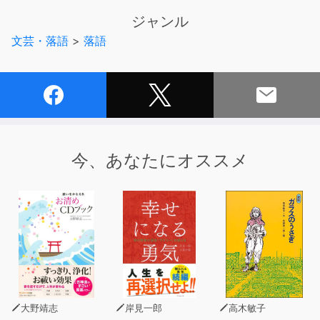
表現するのか？
ジャンル
文芸・落語
>
落語
ガラスの仮面愛が たっぷり詰まった作品
(P)2023 三遊亭白鳥
今、あなたにオススメ
大野靖志
岸見一郎
高木敏子