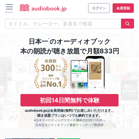
ログイン
会員登録
※
日本一
のオーディオブック
本の朗読が聴き放題で月額833円
初回14日間無料で体験
audiobook.jpは会員登録(無料)でお楽しみいただけます。
聴き放題プランはいつでも解約できます。
※日本マーケティングリサーチ機構2023年11月調べ
日本語オーディオブック書籍ラインナップ数調査