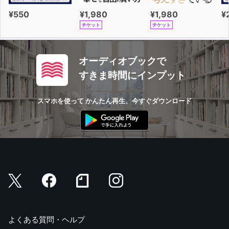
¥550
¥1,980
¥1,980
¥
チケット
チケット
オーディオブックで
すきま時間にインプット
スマホを使って かんたん再生、今すぐダウンロード
よくある質問・ヘルプ