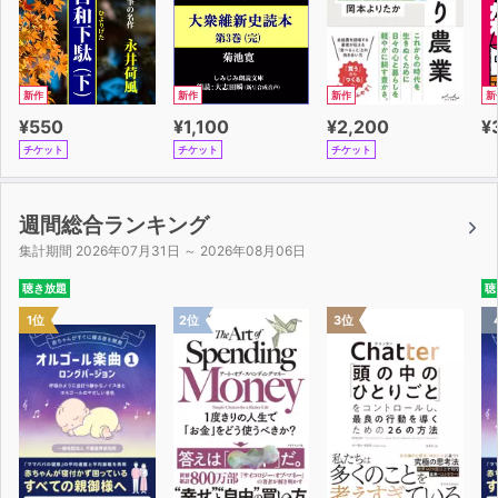
新作
新作
新作
新
¥550
¥1,100
¥2,200
¥
チケット
チケット
チケット
週間総合ランキング
集計期間 2026年07月31日 ～ 2026年08月06日
聴き放題
聴
1位
2位
3位