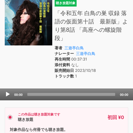
聴き放題対象
「令和五年 白鳥の巣 収録 落
語の仮面第十話 最新版」よ
り第8話 「高座への螺旋階
段」
著者
三遊亭白鳥
ナレーター
三遊亭白鳥
再生時間
00:37:31
添付資料
なし
販売開始日
2023/10/18
トラック数
1
Audio
00:00
00:00
Player
この作品は聴き放題対象です
初回 ¥0
聴き放題
対象作品なら何冊でも聴き放題。