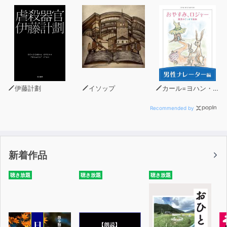
伊藤計劃
イソップ
カール=ヨハン・エリーン
Recommended by
新着作品
聴き放題
聴き放題
聴き放題