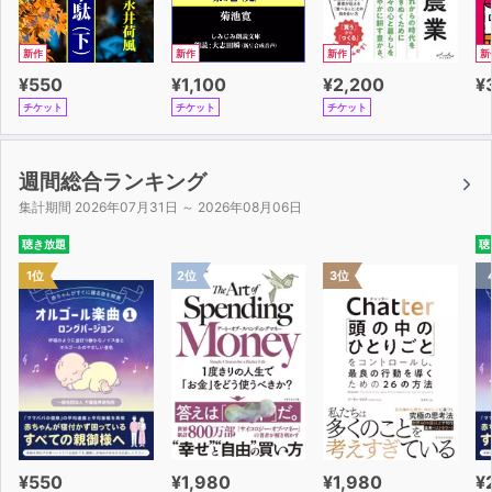
新作
新作
新作
新
¥550
¥1,100
¥2,200
¥
チケット
チケット
チケット
週間総合ランキング
集計期間 2026年07月31日 ～ 2026年08月06日
聴き放題
聴
1位
2位
3位
¥550
¥1,980
¥1,980
¥