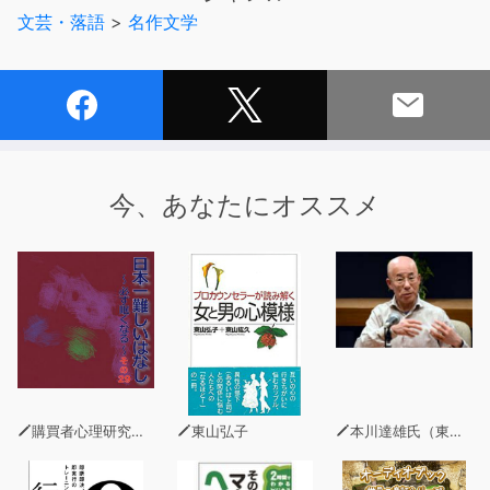
ところがあった。
文芸・落語
>
名作文学
今、あなたにオススメ
購買者心理研究所 株式会社モデンナ 顧問 青木幹和
東山弘子
本川達雄氏（東京工業大学名誉教授）