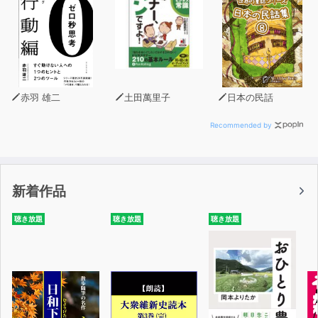
赤羽 雄二
土田萬里子
日本の民話
Recommended by
新着作品
聴き放題
聴き放題
聴き放題