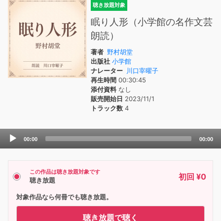
聴き放題対象
眠り人形（小学館の名作文芸
朗読）
著者
野村胡堂
出版社
小学館
ナレーター
川口宰曜子
再生時間
00:30:45
添付資料
なし
販売開始日
2023/11/1
トラック数
4
Audio
00:00
00:00
Player
この作品は聴き放題対象です
初回 ¥0
聴き放題
対象作品なら何冊でも聴き放題。
聴き放題で聴く