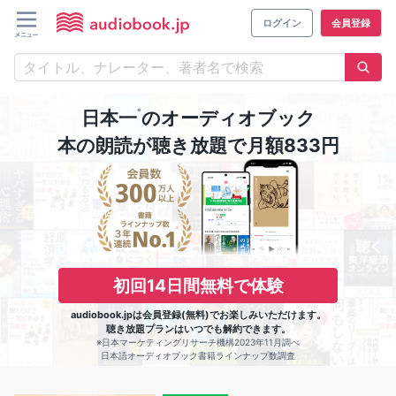
ログイン
会員登録
※
日本一
のオーディオブック
本の朗読が聴き放題で月額833円
初回14日間無料で体験
audiobook.jpは会員登録(無料)でお楽しみいただけます。
聴き放題プランはいつでも解約できます。
※日本マーケティングリサーチ機構2023年11月調べ
日本語オーディオブック書籍ラインナップ数調査