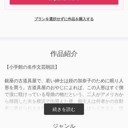
プランを選択せずに作品を購入する
作品紹介
【小学館の名作文芸朗読】
銀座の古道具屋で、若い紳士は姪の加奈子のために眠り人
形を買う。古道具屋のおやじによれば、この人形はすぐ側
で涙に耽けっている母娘の物だという。二人がアメリカか
ら帰国した夫を横浜で出迎えた後、御主人は何者かの自動
車に乗せられまま行方不明になった。しばらくすると、彼
が持ち帰った鞄だけが届き、中にこの人形があったらし
い。加奈子の母親に見せると、その人形には腑に落ちない
ジャンル