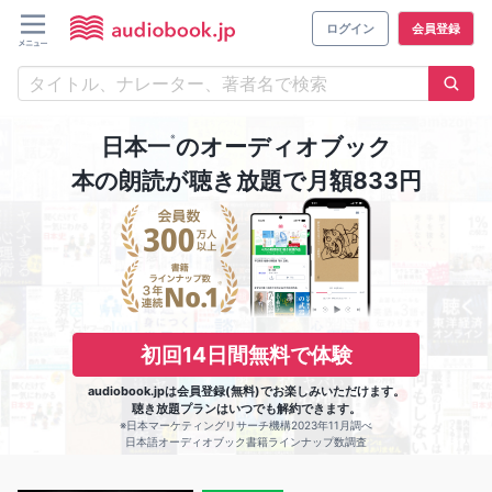
ログイン
会員登録
※
日本一
のオーディオブック
本の朗読が聴き放題で月額833円
初回14日間無料で体験
audiobook.jpは会員登録(無料)でお楽しみいただけます。
聴き放題プランはいつでも解約できます。
※日本マーケティングリサーチ機構2023年11月調べ
日本語オーディオブック書籍ラインナップ数調査