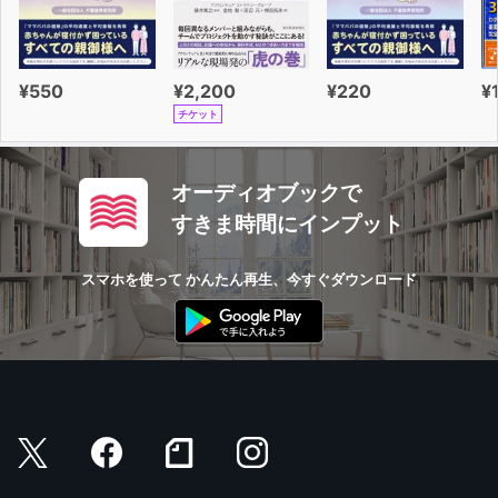
¥550
¥2,200
¥220
¥
チケット
オーディオブックで
すきま時間にインプット
スマホを使って かんたん再生、今すぐダウンロード