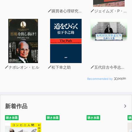
はいたのだが…民泊
05：撮影で使用する予定の廃墟。早めに着いたため中を
購買者心理研究所 株式会社モデンナ 顧問 青木幹和
ジェイムズ・P・ホーガン
覗いているときに出くわした背広の男性。待ち合わせたフ
ィルムコミッションの人だと思い案内してもらっていたの
だが…ロケハン
06：ホラーをモチーフとしたバスツアーのルート上にあ
る海岸で、多くの人が感じた原因不明の異臭。その直後参
加者の一人が謎の出血をして大騒ぎになったのだが。…異
国の女
07：町おこしを兼ねた映画企画。撮影初日から不可解な
ナポレオン・ヒル
松下幸之助
五代目古今亭志ん生
現象が次々と起こっていたが、ついにスタッフの一人に異
変が。地元の僧侶にお祓いをしてもらったのだが…お蔵入
Recommended by
り
08：都内の繁華街で自主映画の撮影中、隣のビルの窓か
ら声をかけてきた中国人風の男性。親切な言葉に挨拶を返
新着作品
したが、役者の男性は彼を驚愕の表情で見つめており…手
首のないオジサン
聴き放題
聴き放題
聴き放題
聴