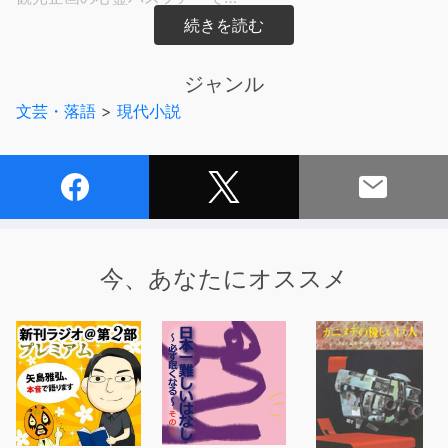
引き金はあの犯罪史上稀にみる凄惨な事件だったのか…
常に心霊とともに映画人生を歩んだ夏目大一朗が
ジャンル
目の当たりにしてきた怪異をつぶさに語る！
文芸・落語
>
現代小説
【収録エピソード】
01：案内人・蜃気楼龍玉による夏目大一朗ご紹介
02：ホラー映画の撮影で。ホテル内の指示された場所で
幽霊役として待機していると、階段を上がり近づいて来る
足音が。小窓からそっと確認してみると主演俳優とは全く
別の人影が…廃ラブホテル
今、あなたにオススメ
03：入居すると1か月以内に死んでしまう。そんなジンク
スのある老人ホームのとある部屋。可愛がってくれていた
女性がそこに移ることになり、心配で先輩介護士に相談す
ると…茜の部屋
04：映画の地方ロケで。人数分の宿が手配できず地元企
業の寮として使われていた民泊に泊まることになった二人
の俳優。どことなく漂う雰囲気の不気味さを感じっとって