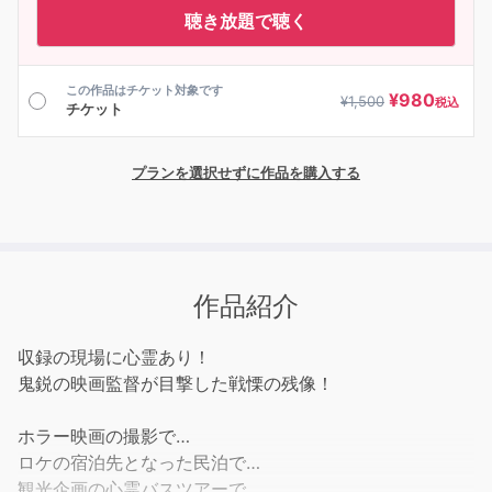
聴き放題で聴く
この作品はチケット対象です
¥
980
¥
1,500
税込
チケット
プランを選択せずに作品を購入する
作品紹介
収録の現場に心霊あり！
鬼鋭の映画監督が目撃した戦慄の残像！
ホラー映画の撮影で…
ロケの宿泊先となった民泊で…
観光企画の心霊バスツアーで…