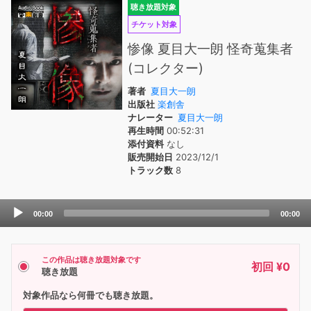
聴き放題対象
チケット対象
惨像 夏目大一朗 怪奇蒐集者
(コレクター)
著者
夏目大一朗
出版社
楽創舎
ナレーター
夏目大一朗
再生時間
00:52:31
添付資料
なし
販売開始日
2023/12/1
トラック数
8
Audio
00:00
00:00
Player
この作品は聴き放題対象です
初回 ¥0
聴き放題
対象作品なら何冊でも聴き放題。