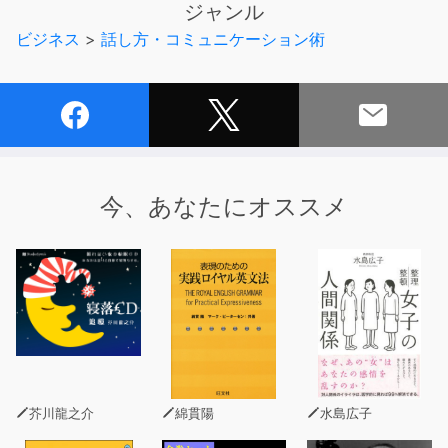
ジャンル
例えば、残業が続いている時。「最近、なぜ残業が続いて
ビジネス
>
話し方・コミュニケーション術
るの？」「すみません、仕事が終わらなくて」「なぜ終わ
らないんだよ、そんなに多くの仕事渡してないはずだよ」
「すみません、飛び入りの仕事依頼が多くて」「なぜ繁忙
期でもないのに、飛び入りの仕事がそんなに多いんだよ」
「すみません、自分のマネジメントがうまくいってないで
すかね」「なぜ・・・」。
このように「なぜ」を繰り返して原因を究明すると、相
今、あなたにオススメ
手は自分が責められているように感じてしまいます。そん
な時は、「なぜ」を「なに」に変えましょう。「なにがあ
って、残業がそんなに続いているの？」という感じです。
「なぜ遅刻したの？」は、「なにがあって遅刻したの？」
となります。
「なぜミスしたんだ」は、「なにがあって、ミスが発生し
たの？」です。
目的はどちらも、原因を究明するための質問なのです
が、「なぜ」という表現だと、相手に原因があると決めつ
芥川龍之介
綿貫陽
水島広子
けているような表現になってしまいます。