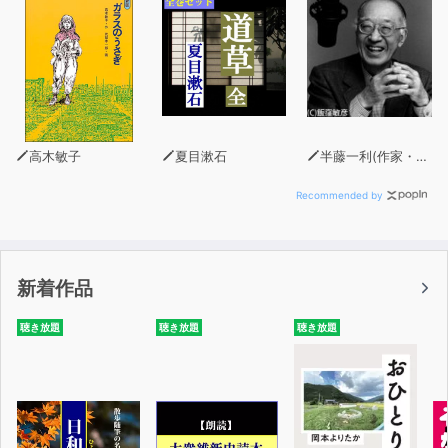
一方、「なにがあって」という表現は、原因が人以外に
も物事や環境などにあったかもしれないというニュアンス
も含まれるので、人を責めている感じはなくなります。
「なぜ」は「なに」に変えると覚えてください。（本文よ
り）
高木敏子
夏目漱石
半藤一利(作家・昭和史研究家)
Recommended by
新着作品
聴き放題
聴き放題
聴き放題