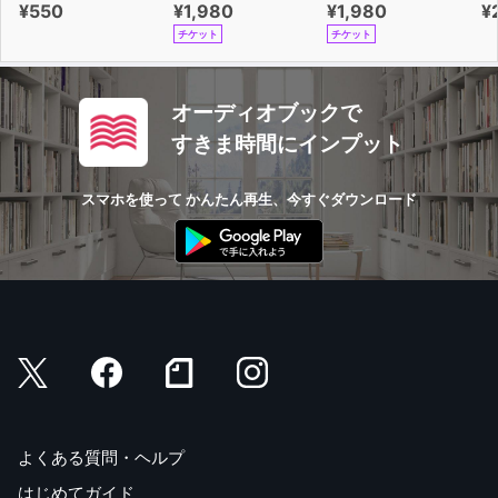
¥550
¥1,980
¥1,980
¥
チケット
チケット
オーディオブックで
すきま時間にインプット
スマホを使って かんたん再生、今すぐダウンロード
よくある質問・ヘルプ
はじめてガイド