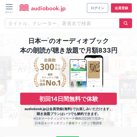
ログイン
会員登録
※
日本一
のオーディオブック
本の朗読が聴き放題で月額833円
初回14日間無料で体験
audiobook.jpは会員登録(無料)でお楽しみいただけます。
聴き放題プランはいつでも解約できます。
※日本マーケティングリサーチ機構2023年11月調べ
日本語オーディオブック書籍ラインナップ数調査