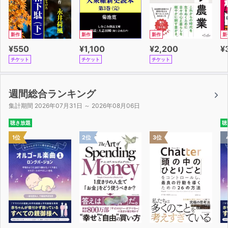
新作
新作
新作
新
¥550
¥1,100
¥2,200
¥
チケット
チケット
チケット
週間総合ランキング
集計期間 2026年07月31日 ～ 2026年08月06日
聴き放題
聴
1位
2位
3位