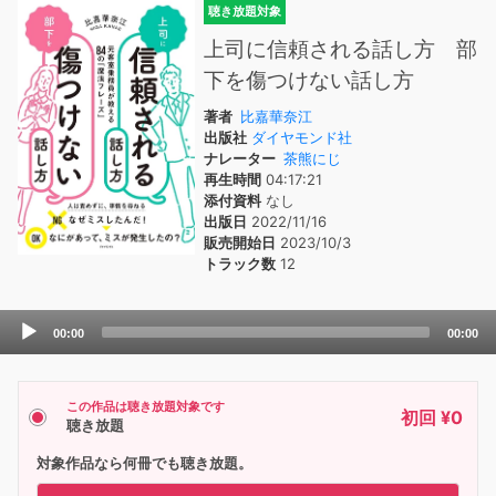
聴き放題対象
上司に信頼される話し方 部
下を傷つけない話し方
著者
比嘉華奈江
出版社
ダイヤモンド社
ナレーター
茶熊にじ
再生時間
04:17:21
添付資料
なし
出版日
2022/11/16
販売開始日
2023/10/3
トラック数
12
Audio
00:00
00:00
Player
この作品は聴き放題対象です
初回 ¥0
聴き放題
対象作品なら何冊でも聴き放題。