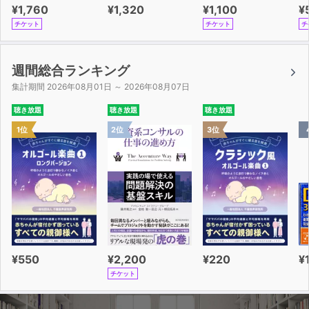
¥1,760
¥1,320
¥1,100
¥
チケット
チケット
チ
週間総合ランキング
集計期間 2026年08月01日 ～ 2026年08月07日
聴き放題
聴き放題
聴き放題
1位
2位
3位
¥550
¥2,200
¥220
¥
チケット