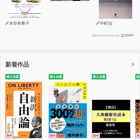
本谷有希子
中町信
Recommended by
新着作品
聴き放題
聴き放題
聴き放題
聴
新作
新作
新作
新