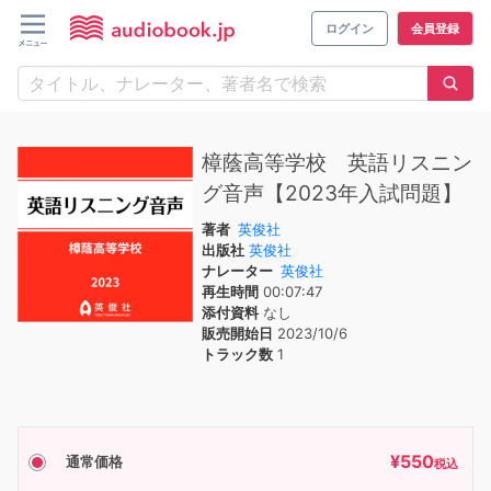
ログイン
会員登録
樟蔭高等学校 英語リスニン
グ音声【2023年入試問題】
著者
英俊社
出版社
英俊社
ナレーター
英俊社
再生時間
00:07:47
添付資料
なし
販売開始日
2023/10/6
トラック数
1
¥
550
通常価格
税込