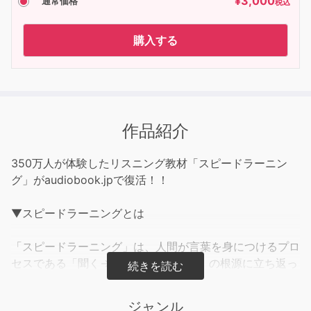
¥
3,000
通常価格
税込
購入する
作品紹介
350万人が体験したリスニング教材「スピードラーニン
グ」がaudiobook.jpで復活！！
▼スピードラーニングとは
「スピードラーニング」は、人間が言葉を身につけるプロ
セスである「聞く→話す→読む→書く」の根源に立ち返っ
て、「聞く→話す」を繰り返し行うことで、語学回路のイ
ンプットをサポートするコンテンツです。シャワーを浴び
ジャンル