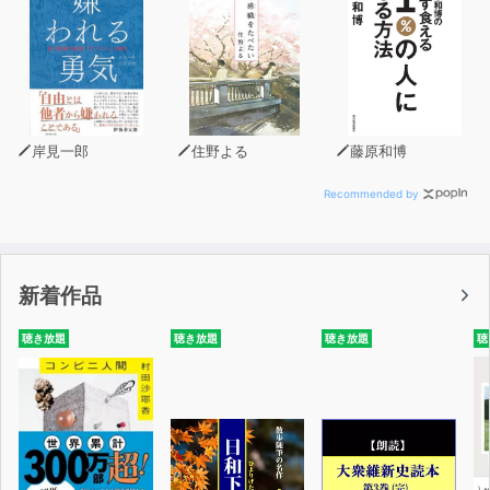
外国語にはそれぞれ、特有の雰囲気があります。日本語と
は違う音やリズム、話し方があって、中国語らしさ、韓国
語らしさ、フランス語らしさをつくります。音の高低や強
さがあったり、単語と単語がつながって違う音になった
り。文章全体にも流れがあります。これは頭で覚えて身に
岸見一郎
住野よる
藤原和博
つくものではありません。お手本となる会話を何度も聞い
て口に出して覚えていくものです。
Recommended by
「スピードラーニング」は楽しいストーリー仕立てで進む
ので飽きずに楽しめ、どんな場面でどんな気持ちをどう言
新着作品
えばいいのか実用的な会話が自然に身についていきます。
そしてもう一つ、どの言葉にも背景となる文化があるとい
聴き放題
聴き放題
聴き放題
聴
うことを忘れてはいけません。その国の人、歴史、文化、
生活スタイルや習慣などを知っているのと知らないので
は、コミュニケーションに大きな違いが生まれます。単に
言葉の意味だけでは理解できないこともたくさんありま
す。