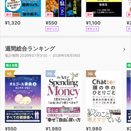
「スピードラーニング」はそれぞれ中国、韓国、フランス
に生まれ育ち、住み、しかも日本のこともよく知っている
新作
新作
新作
新
人が自分の体験をもとにストーリーを書いています。その
¥1,320
¥550
¥1,100
¥
国と日本の違いを盛り込んだ実感のこもった本当の話なの
チケット
チケット
チ
です。
まったくの初心者の方でも大丈夫。経験者の方はより自然
週間総合ランキング
で実用的な表現、さらに深い内容の会話ができるようにな
集計期間 2026年07月31日 ～ 2026年08月06日
ります。ぜひ中国語、韓国語、フランス語も、文化の違い
聴き放題
聴
を理解しながら実際に生活の場面で使える実用的な会話を
1位
2位
3位
身につけていってください。
¥550
¥1,980
¥1,980
¥