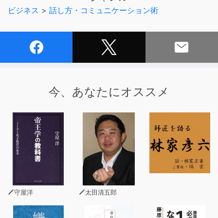
るように語学を聞き流して習慣化させることで、頭の中に
ビジネス
>
話し方・コミュニケーション術
外国語が自然と浮かんでくる、コミュニケーションに強い
実用的な会話の習得を導きます。
背景に流れる心地よい音楽とともに語学を浴びるように聴
いてまずは慣れていきましょう！
▼エスプリライン創業者 大谷登さんからのコメント
今、あなたにオススメ
勉強感覚ではなく、たくさん聞いて口に出して外国語を習
得する「スピードラーニング」には、英語だけでなく中国
語、韓国語、フランス語もあります。テキスト・辞書を使
わず、空いている時間を上手く使って、いつでもどこでも
耳と口だけで音から、日常的な場面で自然に使われている
会話が身につきます。
机に向かう時間がない人、忙しい人でも大丈夫。4秒程度
の短い会話のあとに日本語が入っていること、リラックス
守屋洋
太田清五郎
できるBGMが入っていること、慣れてきたら外国語のみ
を聞けることは英語と同じです。