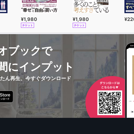
¥1,980
¥1,980
¥22
チケット
チケット
オブックで
間にインプット
んたん再生、今すぐダウンロード