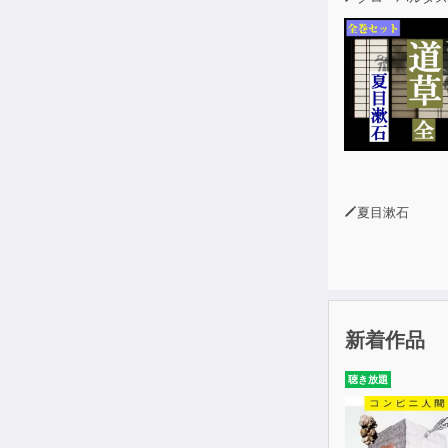
夏目漱石
新着作品
聴き放題