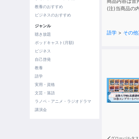
商品内容は音
教養のおすすめ
(注)当商品
ビジネスのおすすめ
ジャンル
語学
>
その他
聴き放題
ポッドキャスト(月額)
ビジネス
自己啓発
教養
語学
実用・資格
文芸・落語
ラノベ・アニメ・ラジオドラマ
講演会
グローバルタスクフォース(