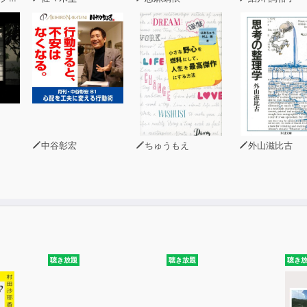
中谷彰宏
ちゅうもえ
外山滋比古
聴き放題
聴き放題
聴き