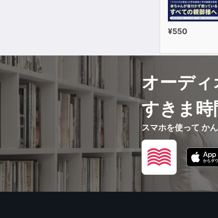
¥550
オーディ
すきま時
スマホを使って か