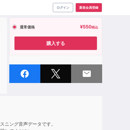
ログイン
新規会員登録
¥
550
通常価格
税込
ン
購入する
リスニング音声データです。