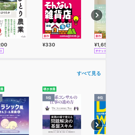
新作
新作
200
¥330
¥1,650
ト
チケット
すべて見る
放題
聴き放題
5位
6位