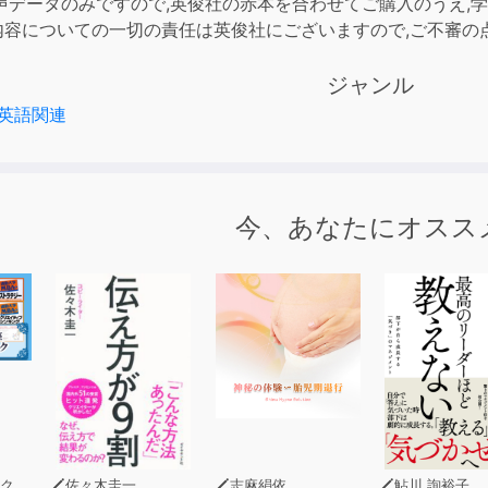
声データのみですので,英俊社の赤本を合わせてご購入のうえ,
の内容についての一切の責任は英俊社にございますので,ご不審
ジャンル
英語関連
今、あなたにオスス
著)
佐々木圭一
志麻絹依
鮎川 詢裕子