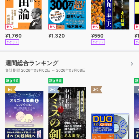
新作
新作
新作
新
¥1,760
¥1,320
¥550
¥
チケット
チケット
チ
週間総合ランキング
集計期間 2026年08月02日 ～ 2026年08月08日
聴き放題
聴き放題
聴
1位
2位
3位