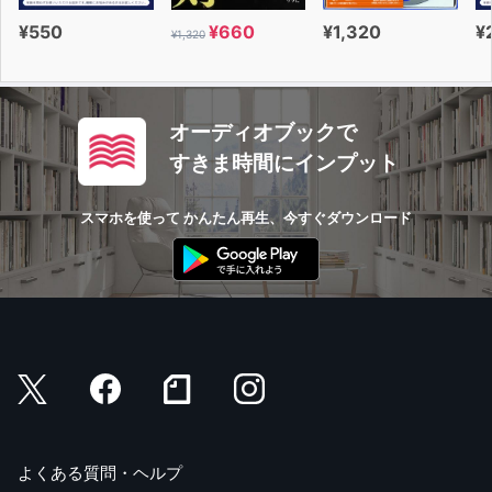
¥550
¥660
¥1,320
¥
¥1,320
オーディオブックで
すきま時間にインプット
スマホを使って かんたん再生、今すぐダウンロード
よくある質問・ヘルプ