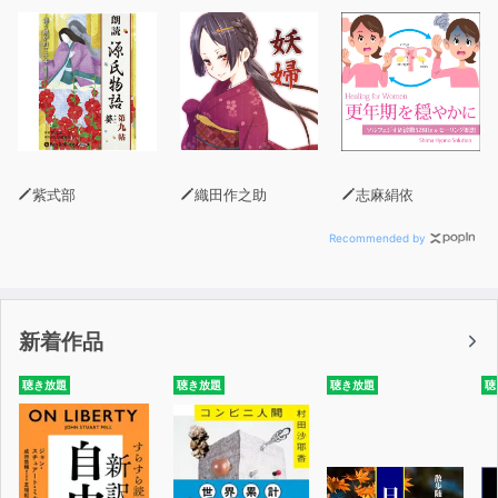
紫式部
織田作之助
志麻絹依
Recommended by
新着作品
聴き放題
聴き放題
聴き放題
聴