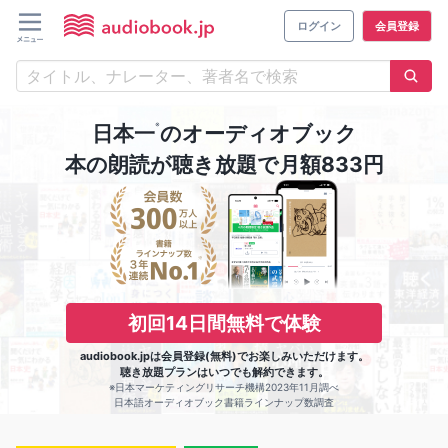
ログイン
会員登録
※
日本一
のオーディオブック
本の朗読が聴き放題で月額833円
初回14日間無料で体験
audiobook.jpは会員登録(無料)でお楽しみいただけます。
聴き放題プランはいつでも解約できます。
※日本マーケティングリサーチ機構2023年11月調べ
日本語オーディオブック書籍ラインナップ数調査