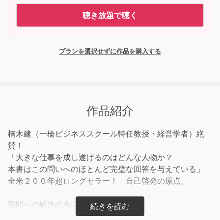
聴き放題で聴く
プランを選択せずに作品を購入する
作品紹介
楠木建（一橋ビジネススクール特任教授・経営学者）絶
賛！
「大きな仕事を成し遂げるのはどんな人物か？
本書はこの問いへのほとんど完璧な回答を与えている」
全米２００年超ロングセラー！ 自己啓発の原点。
難問への解決の糸口は古典にある。
アメリカ建国の父として名高いベンジャミン・フランクリ