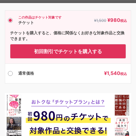
Player
この作品はチケット対象です
¥
980
¥
1,500
税込
チケット
チケットを購入すると、価格に関係なくお好きな対象作品と交換
できます。
初回割引でチケットを購入する
¥
1,540
通常価格
税込