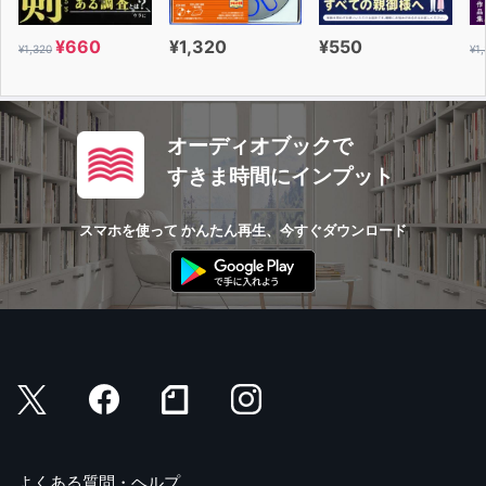
¥660
¥1,320
¥550
¥1,320
¥1
オーディオブックで
すきま時間にインプット
スマホを使って かんたん再生、今すぐダウンロード
よくある質問・ヘルプ