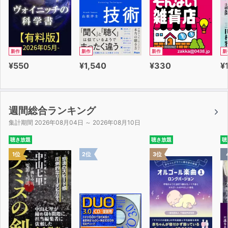
新作
新作
新作
新
¥550
¥1,540
¥330
¥
週間総合ランキング
集計期間 2026年08月04日 ～ 2026年08月10日
聴き放題
聴き放題
聴
1位
2位
3位