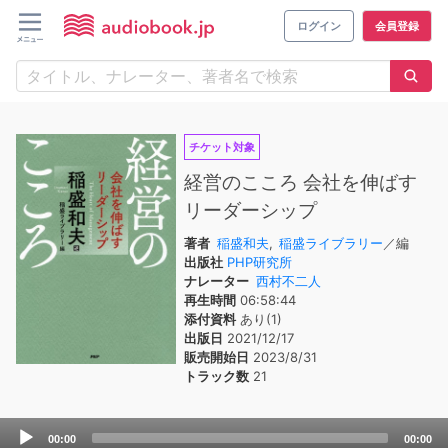
ログイン
会員登録
チケット対象
経営のこころ 会社を伸ばす
リーダーシップ
著者
稲盛和夫
,
稲盛ライブラリー
／編
出版社
PHP研究所
ナレーター
西村不二人
再生時間
06:58:44
添付資料
あり(1)
出版日
2021/12/17
販売開始日
2023/8/31
トラック数
21
Audio
00:00
00:00