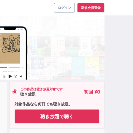
ログイン
新規会員登録
この作品は聴き放題対象です
初回 ¥0
聴き放題
対象作品なら何冊でも聴き放題。
聴き放題で聴く