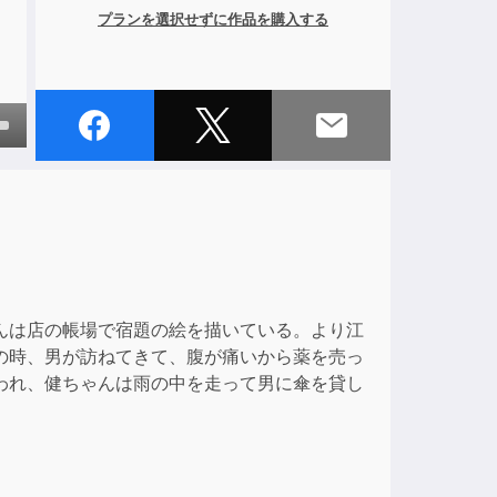
プランを選択せずに作品を購入する
own
ase
ase
e.
んは店の帳場で宿題の絵を描いている。より江
の時、男が訪ねてきて、腹が痛いから薬を売っ
われ、健ちゃんは雨の中を走って男に傘を貸し