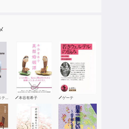
メ
ィー
本谷有希子
ゲーテ