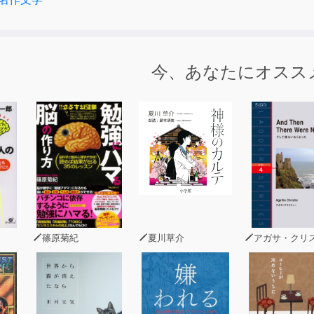
今、あなたにオスス
篠原菊紀
夏川草介
アガサ・クリステ