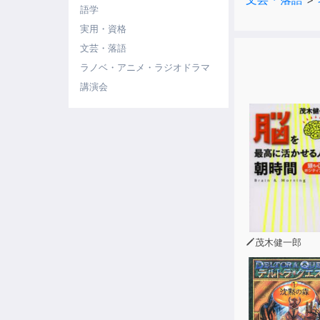
語学
実用・資格
文芸・落語
ラノベ・アニメ・ラジオドラマ
講演会
茂木健一郎