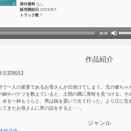
添付資料
なし
販売開始日
2023/8/1
トラック数
1
Use
00:00
Up/D
Arrow
keys
作品紹介
to
incre
or
作文芸朗読】
decre
volum
村で一人の産婆であるお母さんが出掛けてしまう。兄の健ちゃ
や鍋やバケツを数えていると、土間の隅に青蛙を見つける。そ
。水を一杯もうらと、男は銭を置いて出て行った。より江に言
ってきたお母さんに男の話をすると･･･。
ジャンル
名作文学