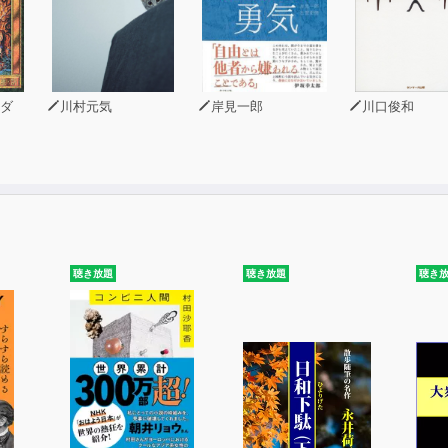
ダ
川村元気
岸見一郎
川口俊和
聴き放題
聴き放題
聴き