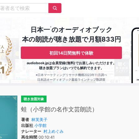
※
日本一
のオーディオブック
本の朗読が聴き放題で月額833円
初回14日間無料で体験
audiobook.jpは会員登録(無料)でお楽しみいただけます。
聴き放題プランはいつでも解約できます。
※日本マーケティングリサーチ機構2023年11月調べ
日本語オーディオブック書籍ラインナップ数調査
聴き放題対象
蛙（小学館の名作文芸朗読）
著者
林芙美子
出版社
小学館
ナレーター
村上めぐみ
再生時間
00:10:41