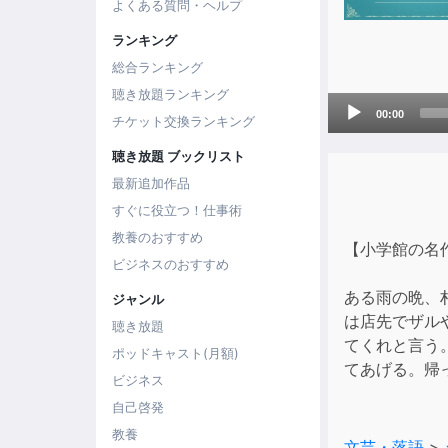
よくある質問・ヘルプ
ランキング
総合ランキング
聴き放題ランキング
Audio
00:00
チケット交換ランキング
Player
聴き放題 ブックリスト
最新追加作品
すぐに役立つ！仕事術
教養のおすすめ
【小学館の名
ビジネスのおすすめ
ある雨の晩、
ジャンル
は店先でザル
聴き放題
てくれと言う
ポッドキャスト(月額)
てあげる。帰
ビジネス
自己啓発
教養
文芸・落語
>