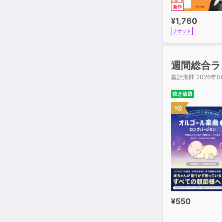
新作
¥1,760
チケット
週間総合ラ
集計期間 2026年0
聴き放題
1位
¥550