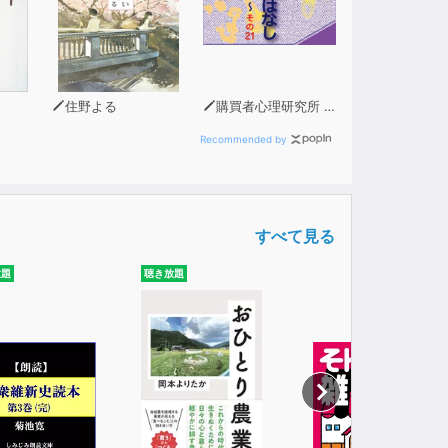
住野よる
購買者心理研究所 株式会社モデンナ 顧問 青木幹和
Recommended by
すべて見る
放題
聴き放題